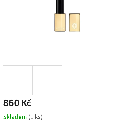
860 Kč
Měrná
Skladem
(1 ks)
cena: