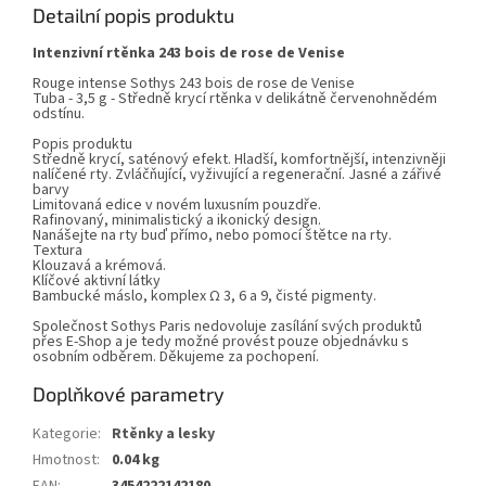
Detailní popis produktu
Intenzivní rtěnka 243 bois de rose de Venise
Rouge intense Sothys 243 bois de rose de Venise
Tuba - 3,5 g - Středně krycí rtěnka v delikátně červenohnědém
odstínu.
Popis produktu
Středně krycí, saténový efekt. Hladší, komfortnější, intenzivněji
nalíčené rty. Zvláčňující, vyživující a regenerační. Jasné a zářivé
barvy
Limitovaná edice v novém luxusním pouzdře.
Rafinovaný, minimalistický a ikonický design.
Nanášejte na rty buď přímo, nebo pomocí štětce na rty.
Textura
Klouzavá a krémová.
Klíčové aktivní látky
Bambucké máslo, komplex Ω 3, 6 a 9, čisté pigmenty.
Společnost Sothys Paris nedovoluje zasílání svých produktů
přes E-Shop a je tedy možné provést pouze objednávku s
osobním odběrem. Děkujeme za pochopení.
Doplňkové parametry
Kategorie
:
Rtěnky a lesky
Hmotnost
:
0.04 kg