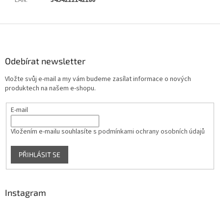
EAN
:
3454222142180
Z
á
p
a
Odebírat newsletter
t
Vložte svůj e-mail a my vám budeme zasílat informace o nových
í
produktech na našem e-shopu.
E-mail
Vložením e-mailu souhlasíte s
podmínkami ochrany osobních údajů
PŘIHLÁSIT SE
Instagram