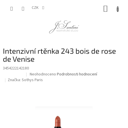
Přejít
NÁKUP
na
CZK
obsah
KOŠÍK
Intenzivní rtěnka 243 bois de rose
de Venise
3454222142180
Průměrné
Neohodnoceno
Podrobnosti hodnocení
Doprodej
hodnocení
Značka:
Sothys Paris
produktu
je
0,0
z
5
hvězdiček.