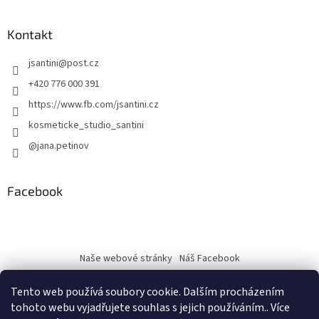
Kontakt
jsantini
@
post.cz
+420 776 000 391
https://www.fb.com/jsantini.cz
kosmeticke_studio_santini
@jana.petinov
Facebook
Naše webové stránky
Náš Facebook
Tento web používá soubory cookie. Dalším procházením
tohoto webu vyjadřujete souhlas s jejich používáním.. Více