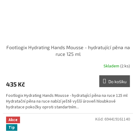
Footlogix Hydrating Hands Mousse - hydratující pěna na
ruce 125 ml
Skladem
(2 ks)
Do košíku
435 Kč
Footlogix Hydrating Hands Mousse - hydratující pěna na ruce 125 ml
Hydratační pěna na ruce nabízí ještě vyšší úroveň hloubkové
hydratace pokožky oproti standartním...
Kód:
694419161140
Akce
Tip
Sleva