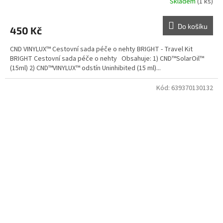
Skladem
(1 ks)
Do košíku
450 Kč
CND VINYLUX™ Cestovní sada péče o nehty BRIGHT - Travel Kit
BRIGHT Cestovní sada péče o nehty Obsahuje: 1) CND™SolarOil™
(15ml) 2) CND™VINYLUX™ odstín Uninhibited (15 ml)...
Kód:
639370130132