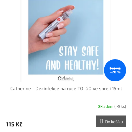
Sleva
145 Kč
–20 %
Catherine - Dezinfekce na ruce TO-GO ve spreji 15ml
Skladem
(>5 ks)
Do košíku
115 Kč