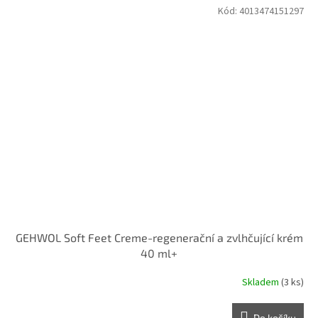
Kód:
4013474151297
GEHWOL Soft Feet Creme-regenerační a zvlhčující krém
40 ml+
Skladem
(3 ks)
Do košíku