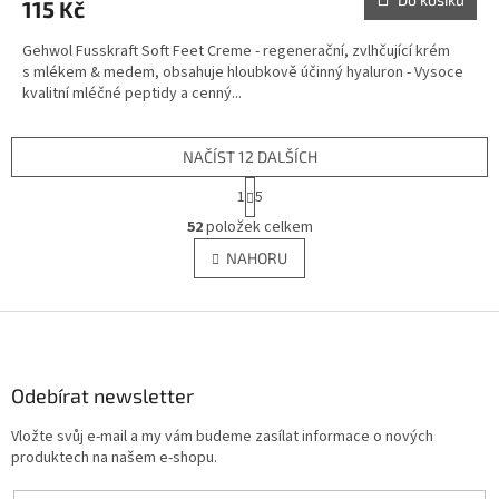
115 Kč
Gehwol Fusskraft Soft Feet Creme - regenerační, zvlhčující krém
s mlékem & medem, obsahuje hloubkově účinný hyaluron - Vysoce
kvalitní mléčné peptidy a cenný...
NAČÍST 12 DALŠÍCH
S
1
5
t
O
r
52
položek celkem
v
á
l
NAHORU
n
á
k
d
o
v
Z
a
á
c
á
n
í
p
í
p
a
Odebírat newsletter
r
t
v
Vložte svůj e-mail a my vám budeme zasílat informace o nových
í
k
produktech na našem e-shopu.
y
v