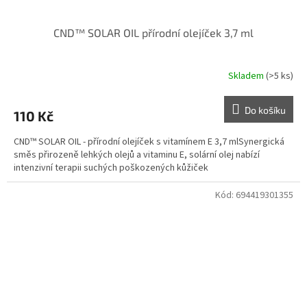
CND™ SOLAR OIL přírodní olejíček 3,7 ml
Skladem
(>5 ks)
Do košíku
110 Kč
CND™ SOLAR OIL - přírodní olejíček s vitamínem E 3,7 mlSynergická
směs přirozeně lehkých olejů a vitaminu E, solární olej nabízí
intenzivní terapii suchých poškozených kůžiček
Kód:
694419301355