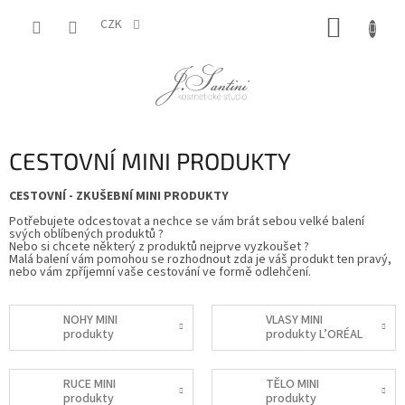
Přejít
NÁKUP
na
CZK
obsah
KOŠÍK
CESTOVNÍ MINI PRODUKTY
CESTOVNÍ - ZKUŠEBNÍ
MINI
PRODUKTY
Potřebujete odcestovat a nechce se vám brát sebou velké balení
svých oblíbených produktů ?
Nebo si chcete některý z produktů nejprve vyzkoušet ?
Malá balení vám pomohou se rozhodnout zda je váš produkt ten pravý,
nebo vám zpříjemní vaše cestování ve formě odlehčení.
NOHY MINI
VLASY MINI
produkty
produkty L’ORÉAL
RUCE MINI
TĚLO MINI
produkty
produkty