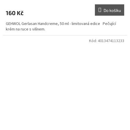
Do košíku
160 Kč
GEHWOL Gerlasan Handcreme, 50 ml - limitovaná edice Pečující
krém na ruce s vilínem.
Kód:
4013474113233