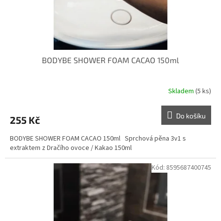
k
t
ů
BODYBE SHOWER FOAM CACAO 150ml
Skladem
(5 ks)
Do košíku
255 Kč
BODYBE SHOWER FOAM CACAO 150ml Sprchová pěna 3v1 s
extraktem z Dračího ovoce / Kakao 150ml
Kód:
8595687400745