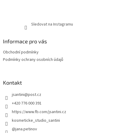
Sledovat na Instagramu
Informace pro vás
Obchodní podmínky
Podmínky ochrany osobních údajů
Kontakt
jsantini
@
post.cz
+420 776 000 391
https://www.fb.com/jsantini.cz
kosmeticke_studio_santini
@jana.petinov