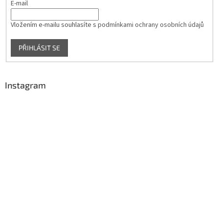
E-mail
ý
p
i
Vložením e-mailu souhlasíte s
podmínkami ochrany osobních údajů
s
u
PŘIHLÁSIT SE
Instagram