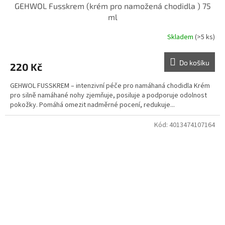
GEHWOL Fusskrem (krém pro namožená chodidla ) 75
ml
Skladem
(>5 ks)
Do košíku
220 Kč
GEHWOL FUSSKREM – intenzivní péče pro namáhaná chodidla Krém
pro silně namáhané nohy zjemňuje, posiluje a podporuje odolnost
pokožky. Pomáhá omezit nadměrné pocení, redukuje...
Kód:
4013474107164