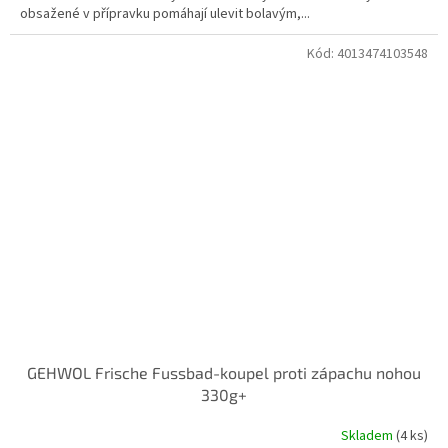
obsažené v přípravku pomáhají ulevit bolavým,...
Kód:
4013474103548
GEHWOL Frische Fussbad-koupel proti zápachu nohou
330g+
Skladem
(4 ks)