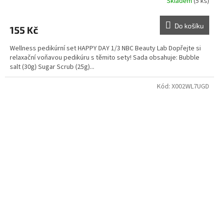
Skladem
(5 ks)
Do košíku
155 Kč
Wellness pedikúrní set HAPPY DAY 1/3 NBC Beauty Lab Dopřejte si
relaxační voňavou pedikúru s těmito sety! Sada obsahuje: Bubble
salt (30g) Sugar Scrub (25g)...
Kód:
X002WL7UGD