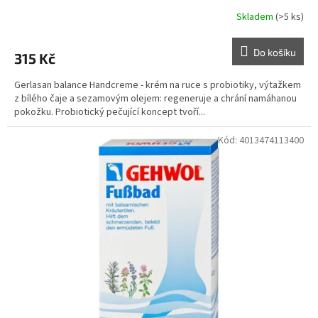
Skladem
(>5 ks)
Do košíku
315 Kč
Gerlasan balance Handcreme - krém na ruce s probiotiky, výtažkem
z bílého čaje a sezamovým olejem: regeneruje a chrání namáhanou
pokožku. Probiotický pečující koncept tvoří...
Kód:
4013474113400