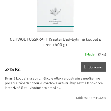
GEHWOL FUSSKRAFT Kräuter Bad-bylinná koupel s
ureou 400 g+
Skladem
(3 ks)
Do košíku
245 Kč
Bylinná koupel s ureou změkčuje otlaky a odstraňuje nepříjemné
pocení a zápach nohou - Povrchově aktivní látky šetrné k pokožce
intenzivně čistí - Vhodné pro drsná a...
Kód:
4013474103029