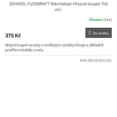
GEHWOL FUSSKRAFT Wärmebad-Hřejivá koupel 150
ml+
Skladem
(2 ks)
Do košíku
375 Kč
Hřejivá koupel na nohy s rostlinnými výtažkyOživuje a důkladně
prohřívá chodidla a nohy
Kód:
4013474101421