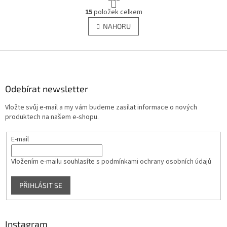
t
O
r
15
položek celkem
v
á
l
NAHORU
n
á
k
d
o
v
Z
a
á
c
á
n
í
p
í
p
a
Odebírat newsletter
r
t
v
Vložte svůj e-mail a my vám budeme zasílat informace o nových
í
k
produktech na našem e-shopu.
y
v
E-mail
ý
p
i
Vložením e-mailu souhlasíte s
podmínkami ochrany osobních údajů
s
u
PŘIHLÁSIT SE
Instagram