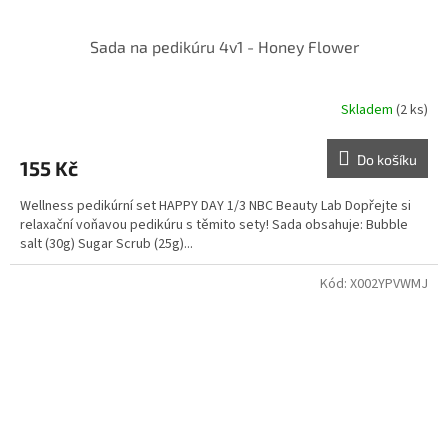
Sada na pedikúru 4v1 - Honey Flower
Skladem
(2 ks)
Do košíku
155 Kč
Wellness pedikúrní set HAPPY DAY 1/3 NBC Beauty Lab Dopřejte si
relaxační voňavou pedikúru s těmito sety! Sada obsahuje: Bubble
salt (30g) Sugar Scrub (25g)...
Kód:
X002YPVWMJ