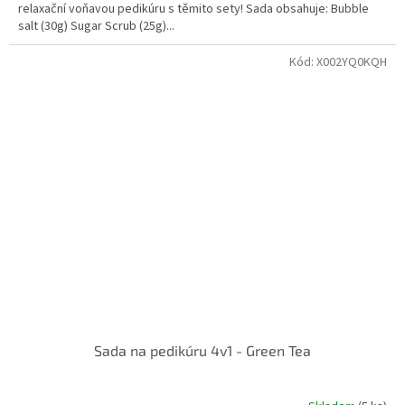
relaxační voňavou pedikúru s těmito sety! Sada obsahuje: Bubble
salt (30g) Sugar Scrub (25g)...
Kód:
X002YQ0KQH
Sada na pedikúru 4v1 - Green Tea