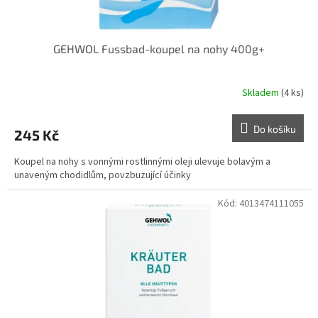
GEHWOL Fussbad-koupel na nohy 400g+
Skladem
(4 ks)
Do košíku
245 Kč
Koupel na nohy s vonnými rostlinnými oleji ulevuje bolavým a
unaveným chodidlům, povzbuzující účinky
Kód:
4013474111055