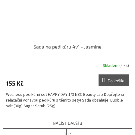
Sada na pedikúru 4v1 - Jasmine
Skladem
(4 ks)
Do košíku
155 Kč
Wellness pedikúrní set HAPPY DAY 1/3 NBC Beauty Lab Dopřejte si
relaxační voňavou pedikúru s těmito sety! Sada obsahuje: Bubble
salt (30g) Sugar Scrub (25g)...
NAČÍST DALŠÍ 3
S
1
2