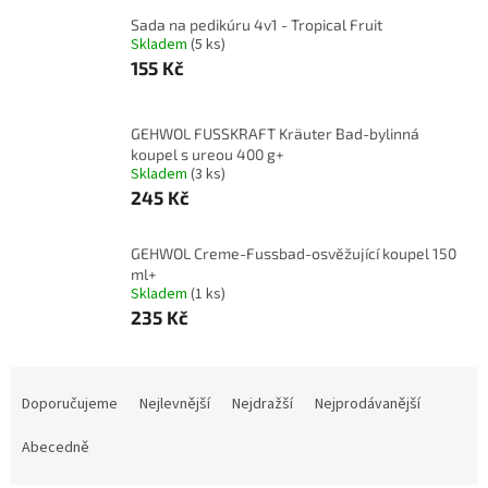
Sada na pedikúru 4v1 - Tropical Fruit
Skladem
(5 ks)
155 Kč
GEHWOL FUSSKRAFT Kräuter Bad-bylinná
koupel s ureou 400 g+
Skladem
(3 ks)
245 Kč
GEHWOL Creme-Fussbad-osvěžující koupel 150
ml+
Skladem
(1 ks)
235 Kč
Ř
a
Doporučujeme
Nejlevnější
Nejdražší
Nejprodávanější
z
e
Abecedně
n