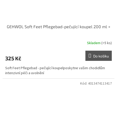
GEHWOL Soft Feet Pflegebad-pečující koupel 200 ml +
Skladem
(>5 ks)
Do košíku
325 Kč
Soft Feet Pflegebad - pečující koupelposkytne vašim chodidlům
intenzivní péči a uvolnění
Kód:
4013474113417