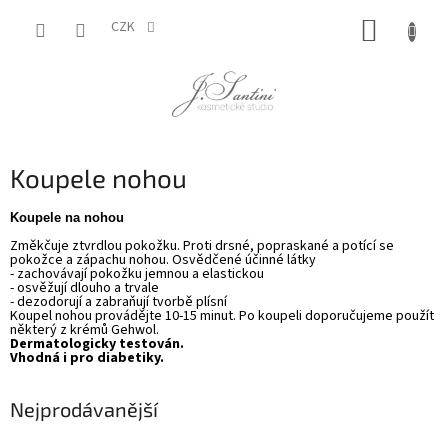
Přejít
NÁKUP
na
CZK
obsah
KOŠÍK
Koupele nohou
K
oupel
e
na noh
ou
Změkčuje ztvrdlou pokožku. Proti drsné, popraskané a potící se
pokožce a zápachu nohou. Osvědčené účinné látky
- zachovávají pokožku jemnou a elastickou
- osvěžují dlouho a trvale
- dezodorují a zabraňují tvorbě plísní
Koupel nohou provádějte 10-15 minut. Po koupeli doporučujeme použít
některý z krémů
Gehwol.
Dermatologicky testován.
Vhodná i pro diabetiky.
Nejprodávanější