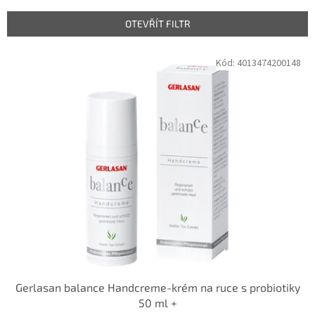
í
p
OTEVŘÍT FILTR
r
o
V
Kód:
4013474200148
d
ý
u
p
k
i
t
s
ů
p
r
o
d
u
k
t
ů
Gerlasan balance Handcreme-krém na ruce s probiotiky
50 ml +