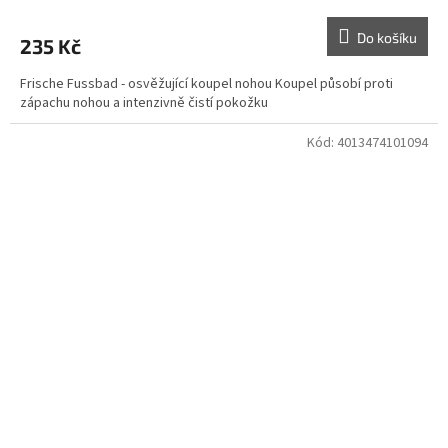
Do košíku
235 Kč
Frische Fussbad - osvěžující koupel nohou Koupel působí proti
zápachu nohou a intenzivně čistí pokožku
Kód:
4013474101094