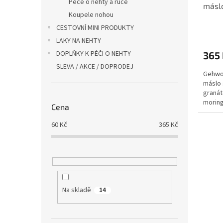
Péče o nehty a ruce
máslo
Koupele nohou
CESTOVNÍ MINI PRODUKTY
LAKY NA NEHTY
DOPLŇKY K PÉČI O NEHTY
365
SLEVA / AKCE / DOPRODEJ
Gehwol
máslo
granát
moring
Cena
nesrov
60
Kč
365
Kč
Na skladě
14