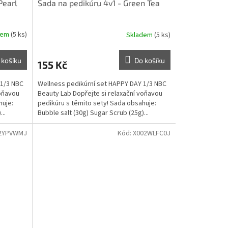
Pearl
Sada na pedikúru 4v1 - Green Tea
dem
(5 ks)
Skladem
(5 ks)
 košíku
Do košíku
155 Kč
 1/3 NBC
Wellness pedikúrní set HAPPY DAY 1/3 NBC
voňavou
Beauty Lab Dopřejte si relaxační voňavou
huje:
pedikúru s těmito sety! Sada obsahuje:
..
Bubble salt (30g) Sugar Scrub (25g)...
2YPVWMJ
Kód:
X002WLFC0J