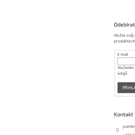
p
a
t
Odebírat
í
Vložte svůj
produktech
E-mail
Vložením 
údajů
PŘIHL
Kontakt
jsantin