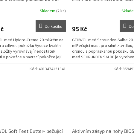
pokožku 20 ml+
Skladem
(2 ks)
Sklad
Do košíku
Do
Kč
95 Kč
L med Lipidro-Creme 20 mlKrém na
GEHWOL med Schrunden-Salbe 20
 a citlivou pokožku Vysoce kvalitní
mlPečující mast pro silně ztvrdlou
í složky vyrovnávají nedostatek
drsnou a popraskanou pokožku 
ti v pokožce a navrací pokožce její
med SCHRUNDEN SALBE je vyroben 
né...
směsi speciálních mýdel a...
Kód:
4013474151341
Kód:
85949
L Soft Feet Butter- pečující
Aktivním zásyp na nohy BIO