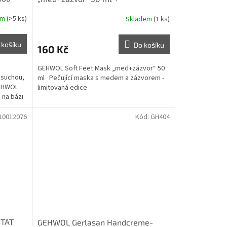
em
(>5 ks)
Skladem
(1 ks)
 košíku
Do košíku
160 Kč
GEHWOL Soft Feet Mask „med+zázvor“ 50
, suchou,
ml Pečující maska s medem a zázvorem -
GEHWOL
limitovaná edice
na bázi
10012076
Kód:
GH404
STAT
GEHWOL Gerlasan Handcreme-