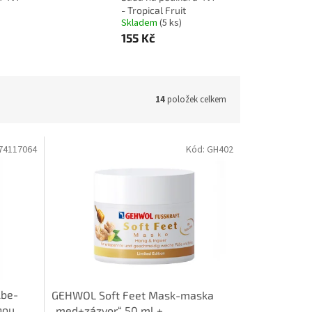
- Tropical Fruit
Skladem
(5 ks)
155 Kč
14
položek celkem
74117064
Kód:
GH402
lbe-
GEHWOL Soft Feet Mask-maska
hou
„med+zázvor“ 50 ml +