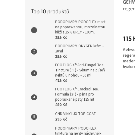
GEHW
regen
Top 10 produktů
ml+
PODOPHARM PODOFLEX mast
na popraskanou, mozolnatou
kůži s 25% UREY - 100ml
115 
255 Kč
PODOPHARM ONYGEN krém -
Gehwol
20ml
regene
355 Kč
medem
FOOTLOGIX® Anti-Fungal Toe
hyalur
Tincture (7T) - Sérum na plíseň
cenný..
nehtů u nohou - 50 ml
475 Kč
FOOTLOGIX® Cracked Heel
Formula (3+) - pěna pro
popraskané paty 125 ml
490 Kč
CND VINYLUX TOP COAT
295 Kč
PODOPHARM PODOFLEX
tinktura na nehty náchylné k