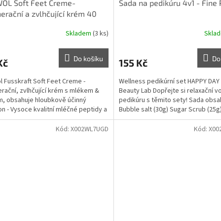
OL Soft Feet Creme-
Sada na pedikúru 4v1 - Fine 
erační a zvlhčující krém 40
Skladem
(3 ks)
Skla
Do košíku
Do
Kč
155 Kč
 Fusskraft Soft Feet Creme -
Wellness pedikúrní set HAPPY DAY
rační, zvlhčující krém s mlékem &
Beauty Lab Dopřejte si relaxační 
, obsahuje hloubkově účinný
pedikúru s těmito sety! Sada obsa
on - Vysoce kvalitní mléčné peptidy a
Bubble salt (30g) Sugar Scrub (25g).
.
Kód:
X002WL7UGD
Kód:
X00