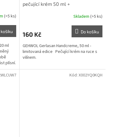
pečující krém 50 ml +
em
(>5 ks)
Skladem
(>5 ks)
 košíku
Do košíku
160 Kč
20 ml
GEHWOL Gerlasan Handcreme, 50 ml -
áněný
limitovaná edice Pečující krém na ruce s
době
vilínem.
t plísní.
2WLCUW7
Kód:
X002YQ0KQH