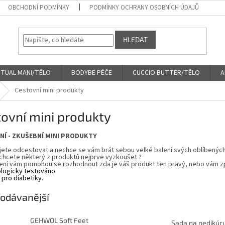
OBCHODNÍ PODMÍNKY
PODMÍNKY OCHRANY OSOBNÍCH ÚDAJŮ
HLEDAT
ITUAL MANI/TĚLO
BODYBE PÉČE
CUCCIO BUTTER/TĚLO
A
Cestovní mini produkty
ovní mini produkty
NÍ - ZKUŠEBNÍ
MINI
PRODUKTY
jete odcestovat a nechce se vám brát sebou velké balení svých oblíbených
 chcete některý z produktů nejprve vyzkoušet ?
lení vám pomohou se rozhodnout zda je váš produkt ten pravý, nebo vám zp
logicky testováno.
 pro diabetiky.
odávanější
GEHWOL Soft Feet
Sada na pedikúr