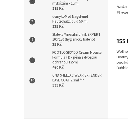
mykózám - 10ml
Sada 
285 Kč
Flow
demykoMed Nagel-und
Hautschutzliquid 50 ml
235 Kč
Staleks Minerální pilník EXPERT
100/180 (hygienicky baleno)
155 
35 Kč
Wellne
FOOTLOGIX® DD Cream Mousse
Beauty
Formula (1) - pěna s dvojitou
ochranou 125ml
pedikú
470 Kč
Bubble
CND SHELLAC WEAR EXTENDER
BASE COAT 7.3ml ***
595 Kč
Z
á