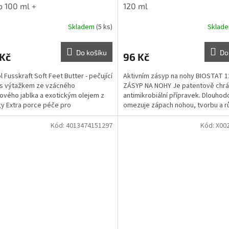
 100 ml +
120 ml
Skladem
(5 ks)
Sklad
Do košíku
Do
 Kč
96 Kč
 Fusskraft Soft Feet Butter - pečující
Aktivním zásyp na nohy BIOSTAT 1
 s výtažkem ze vzácného
ZÁSYP NA NOHY Je patentově chr
ového jablka a exotickým olejem z
antimikrobiální přípravek. Dlouho
y Extra porce péče pro
omezuje zápach nohou, tvorbu a růs
natelně jemná chodidla a...
Použití: přímo...
Kód:
4013474151297
Kód:
X00