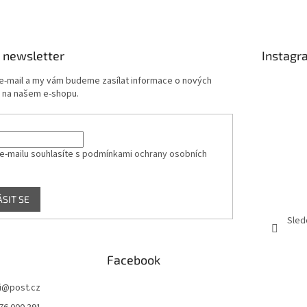
c
á
í
n
p
í
r
 newsletter
Instagr
v
k
 e-mail a my vám budeme zasílat informace o nových
y
 na našem e-shopu.
v
ý
p
i
s
e-mailu souhlasíte s
podmínkami ochrany osobních
u
ÁSIT SE
Sled
Facebook
i
@
post.cz