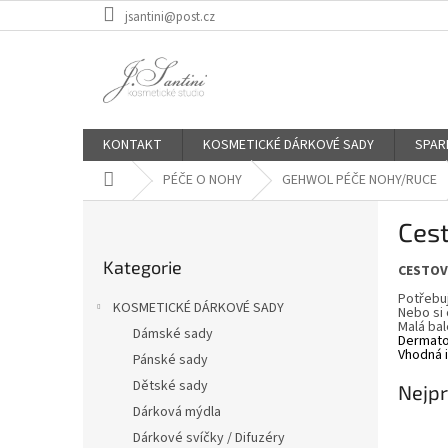
Přejít
jsantini@post.cz
na
obsah
KONTAKT
KOSMETICKÉ DÁRKOVÉ SADY
SPAR
Domů
PÉČE O NOHY
GEHWOL PÉČE NOHY/RUCE
P
Cest
o
Přeskočit
s
Kategorie
kategorie
CESTOV
t
r
Potřebu
KOSMETICKÉ DÁRKOVÉ SADY
Nebo si
a
Malá ba
Dámské sady
Dermato
n
Vhodná i
Pánské sady
n
í
Dětské sady
Nejpr
p
Dárková mýdla
a
Dárkové svíčky / Difuzéry