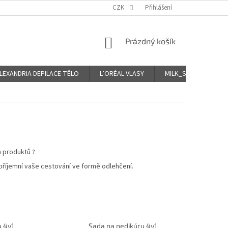
CZK
Přihlášení
NÁKUPNÍ
Prázdný košík
KOŠÍK
LEXANDRIA DEPILACE TĚLO
L’ORÉAL VLASY
MILK_SHAKE Icy VLA
 produktů ?
říjemní vaše cestování ve formě odlehčení.
u 4v1
Sada na pedikúru 4v1