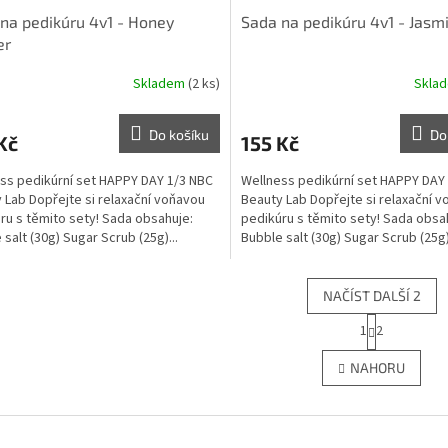
na pedikúru 4v1 - Honey
Sada na pedikúru 4v1 - Jasm
er
Skladem
(2 ks)
Skla
Do košíku
Do
Kč
155 Kč
ss pedikúrní set HAPPY DAY 1/3 NBC
Wellness pedikúrní set HAPPY DAY
 Lab Dopřejte si relaxační voňavou
Beauty Lab Dopřejte si relaxační 
ru s těmito sety! Sada obsahuje:
pedikúru s těmito sety! Sada obsa
 salt (30g) Sugar Scrub (25g)...
Bubble salt (30g) Sugar Scrub (25g).
NAČÍST DALŠÍ 2
S
1
2
O
t
r
v
NAHORU
á
l
n
á
k
d
o
a
v