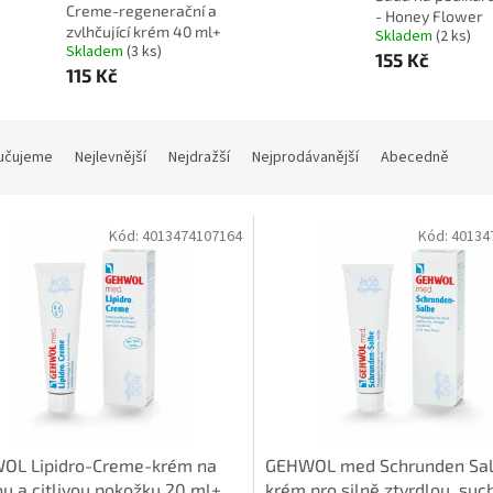
Creme-regenerační a
- Honey Flower
zvlhčující krém 40 ml+
Skladem
(2 ks)
Skladem
(3 ks)
155 Kč
115 Kč
učujeme
Nejlevnější
Nejdražší
Nejprodávanější
Abecedně
Kód:
4013474107164
Kód:
40134
OL Lipidro-Creme-krém na
GEHWOL med Schrunden Sa
u a citlivou pokožku 20 ml+
krém pro silně ztvrdlou, suc