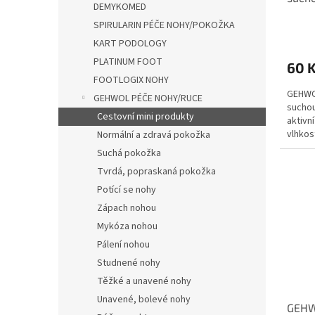
t
DEMYKOMED
ů
SPIRULARIN PÉČE NOHY/POKOŽKA
KART PODOLOGY
PLATINUM FOOT
60 
FOOTLOGIX NOHY
GEHWO
GEHWOL PÉČE NOHY/RUCE
suchou
Cestovní mini produkty
aktivn
vlhkos
Normální a zdravá pokožka
přiroze
Suchá pokožka
Tvrdá, popraskaná pokožka
Potící se nohy
Zápach nohou
Mykóza nohou
Pálení nohou
Studnené nohy
Těžké a unavené nohy
Unavené, bolevé nohy
GEHWO