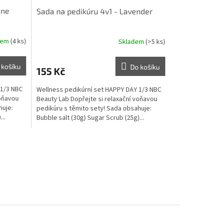
ine
Sada na pedikúru 4v1 - Lavender
dem
(4 ks)
Skladem
(>5 ks)
 košíku
Do košíku
155 Kč
 1/3 NBC
Wellness pedikúrní set HAPPY DAY 1/3 NBC
voňavou
Beauty Lab Dopřejte si relaxační voňavou
huje:
pedikúru s těmito sety! Sada obsahuje:
..
Bubble salt (30g) Sugar Scrub (25g)...