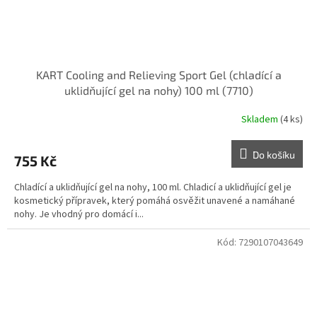
KART Cooling and Relieving Sport Gel (chladící a
uklidňující gel na nohy) 100 ml (7710)
Skladem
(4 ks)
Do košíku
755 Kč
Chladící a uklidňující gel na nohy, 100 ml. Chladicí a uklidňující gel je
kosmetický přípravek, který pomáhá osvěžit unavené a namáhané
nohy. Je vhodný pro domácí i...
Kód:
7290107043649