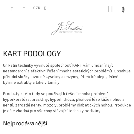
Přejít
NÁKUP
na
CZK
obsah
KOŠÍK
KART PODOLOGY
Unikátní techniky vyvinuté společností KART vám umožní najít
nestandardní a efektivní řešení mnoha estetických problémů. Obsahuje
přírodní složky: ovocné kyseliny a enzymy, éterické oleje, léčivé
bylinné extrakty a také vitamíny.
Produkty z této řady se používají k řešení mnoha problémů:
hyperkeratóza, praskliny, hyperhidróza, plísňové léze kůže nohou a
nehtů, zarostlé nehty, mozoly, problémy diabetických nohou. Produkce
je dále vhodná pro všechny stávající techniky pedikúry.
Nejprodávanější