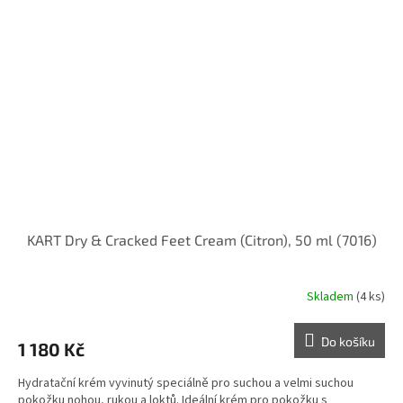
KART Dry & Cracked Feet Cream (Citron), 50 ml (7016)
Skladem
(4 ks)
Do košíku
1 180 Kč
Hydratační krém vyvinutý speciálně pro suchou a velmi suchou
pokožku nohou, rukou a loktů. Ideální krém pro pokožku s