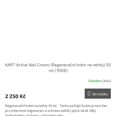
KART Active Nail Cream (Regenerační krém na nehty) 50
ml (7008)
Skladem
(4 ks)
Do košíku
2 250 Kč
Regenerační krém na nehty 50 ml. Tento pečující krém je navržen
pro intenzivní regeneraci a ochranu nehtů i jejich okolí. Díky
jedinečnému složení s výživnými oleji,...