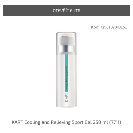
í
p
OTEVŘÍT FILTR
r
o
V
Kód:
7290107043151
d
ý
u
p
k
i
t
s
ů
p
r
o
d
u
k
t
ů
KART Cooling and Relieving Sport Gel 250 ml (7711)