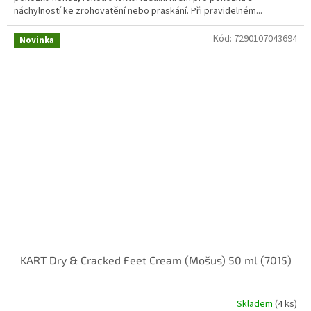
náchylností ke zrohovatění nebo praskání. Při pravidelném...
Kód:
7290107043694
Novinka
KART Dry & Cracked Feet Cream (Mošus) 50 ml (7015)
Skladem
(4 ks)