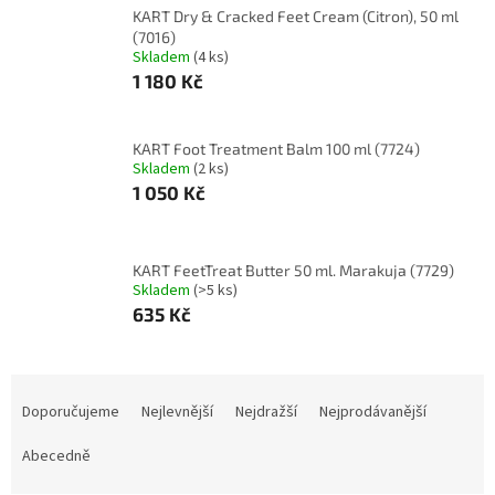
KART Dry & Cracked Feet Cream (Citron), 50 ml
(7016)
Skladem
(4 ks)
1 180 Kč
KART Foot Treatment Balm 100 ml (7724)
Skladem
(2 ks)
1 050 Kč
KART FeetTreat Butter 50 ml. Marakuja (7729)
Skladem
(>5 ks)
635 Kč
Ř
a
Doporučujeme
Nejlevnější
Nejdražší
Nejprodávanější
z
e
Abecedně
n