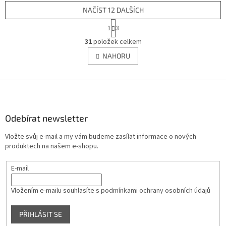
NAČÍST 12 DALŠÍCH
S
1
3
t
O
r
31
položek celkem
v
á
l
NAHORU
n
á
k
d
o
v
Z
a
á
c
á
n
í
p
í
p
a
Odebírat newsletter
r
t
v
Vložte svůj e-mail a my vám budeme zasílat informace o nových
í
k
produktech na našem e-shopu.
y
v
E-mail
ý
p
i
Vložením e-mailu souhlasíte s
podmínkami ochrany osobních údajů
s
u
PŘIHLÁSIT SE