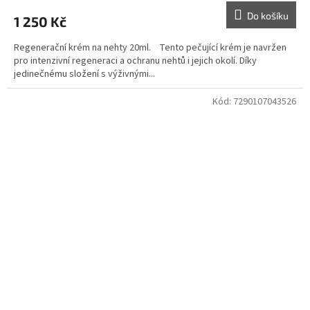
Do košíku
1 250 Kč
Regenerační krém na nehty 20ml. Tento pečující krém je navržen
pro intenzivní regeneraci a ochranu nehtů i jejich okolí. Díky
jedinečnému složení s výživnými...
Kód:
7290107043526