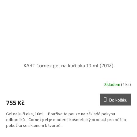
KART Cornex gel na kuří oka 10 ml (7012)
Skladem
(4 ks)
Do košíku
755 Kč
Gel na kuří oka, 10ml. Používejte pouze na základě pokynu
odborníků. Cornex gel je moderní kosmetický produkt pro péči o
pokožku se sklonem k tvorbě...