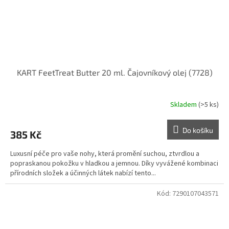
KART FeetTreat Butter 20 ml. Čajovníkový olej (7728)
Skladem
(>5 ks)
Do košíku
385 Kč
Luxusní péče pro vaše nohy, která promění suchou, ztvrdlou a
popraskanou pokožku v hladkou a jemnou. Díky vyvážené kombinaci
přírodních složek a účinných látek nabízí tento...
Kód:
7290107043571