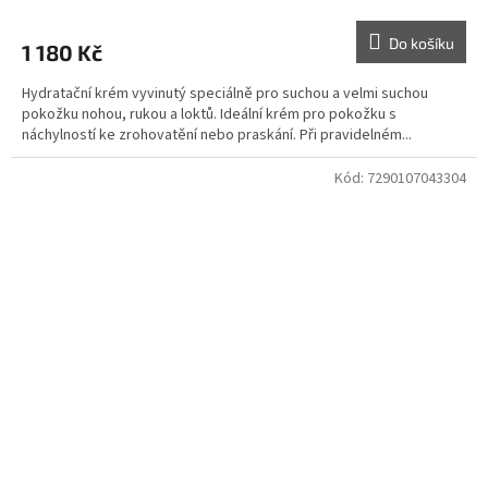
Do košíku
1 180 Kč
Hydratační krém vyvinutý speciálně pro suchou a velmi suchou
pokožku nohou, rukou a loktů. Ideální krém pro pokožku s
náchylností ke zrohovatění nebo praskání. Při pravidelném...
Kód:
7290107043304