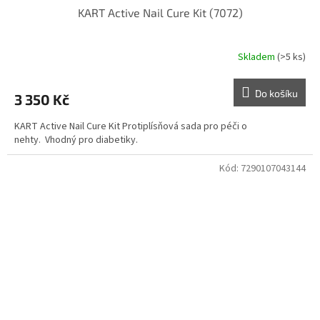
KART Active Nail Cure Kit (7072)
Skladem
(>5 ks)
Do košíku
3 350 Kč
KART Active Nail Cure Kit Protiplísňová sada pro péči o
nehty. Vhodný pro diabetiky.
Kód:
7290107043144