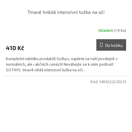
Tmavě hnědá intenzivní tužka na oči
Skladem
(>5 ks)
Do košíku
410 Kč
Kompletní nabídku produktů Sothys, najdete na naší prodejně v
normálních, ale i akčních cenách! Neváhejte se k nám podívat!
SOTHYS tmavě nědá intenzivní tužka na oči...
Kód:
3454222120133
Doprodej