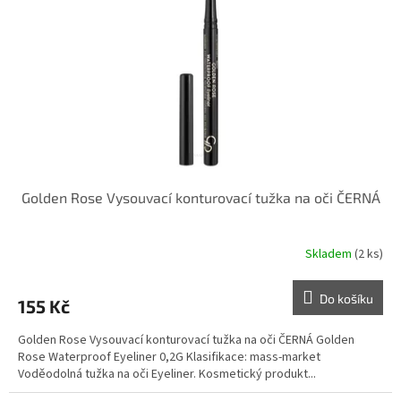
p
r
o
d
u
k
t
ů
Golden Rose Vysouvací konturovací tužka na oči ČERNÁ
Skladem
(2 ks)
Do košíku
155 Kč
Golden Rose Vysouvací konturovací tužka na oči ČERNÁ Golden
Rose Waterproof Eyeliner 0,2G Klasifikace: mass-market
Voděodolná tužka na oči Eyeliner. Kosmetický produkt...