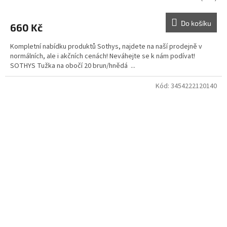
Do košíku
660 Kč
Kompletní nabídku produktů Sothys, najdete na naší prodejně v
normálních, ale i akčních cenách! Neváhejte se k nám podívat!
SOTHYS Tužka na obočí 20 brun/hnědá ...
Kód:
3454222120140
Doprodej