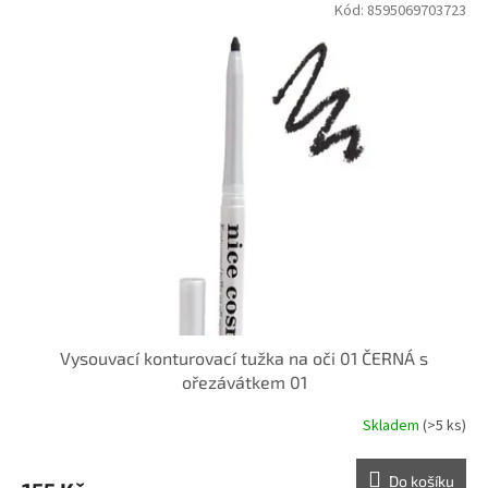
Kód:
8595069703723
Vysouvací konturovací tužka na oči 01 ČERNÁ s
ořezávátkem 01
Skladem
(>5 ks)
Do košíku