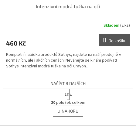
Intenzivní modrá tužka na oči
Skladem
(2 ks)
Do košíku
460 Kč
Kompletní nabídku produktů Sothys, najdete na naší prodejně v
normálních, ale i akčních cenách! Neváhejte se k nám podívat!
Sothys Intenzivní modrá tužka na oči Crayon...
NAČÍST 8 DALŠÍCH
S
1
2
t
O
r
20
položek celkem
v
á
l
NAHORU
n
á
k
d
o
v
Z
a
á
c
á