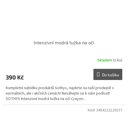
Intenzivní modrá tužka na oči
Skladem
(1 ks)
Do košíku
390 Kč
Kompletní nabídku produktů Sothys, najdete na naší prodejně v
normálních, ale i akčních cenách! Neváhejte se k nám podívat!
SOTHYS Intenzivní modrá tužka na oči Crayon...
Kód:
3454222120157
Doprodej