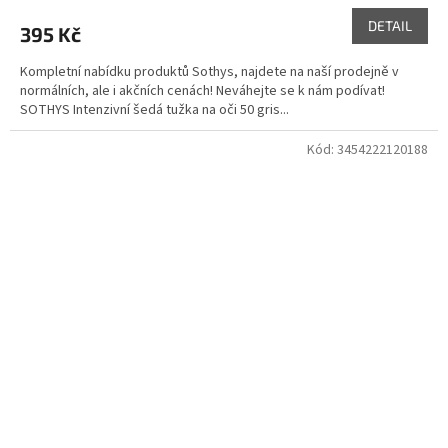
DETAIL
395 Kč
Kompletní nabídku produktů Sothys, najdete na naší prodejně v
normálních, ale i akčních cenách! Neváhejte se k nám podívat!
SOTHYS Intenzivní šedá tužka na oči 50 gris...
Kód:
3454222120188
Doprodej