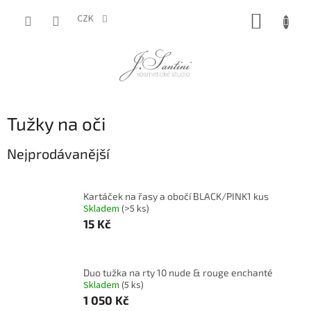
Přejít
NÁKUP
na
CZK
obsah
KOŠÍK
Tužky na oči
Nejprodávanější
Kartáček na řasy a obočí BLACK/PINK1 kus
Skladem
(>5 ks)
15 Kč
Duo tužka na rty 10 nude & rouge enchanté
Skladem
(5 ks)
1 050 Kč