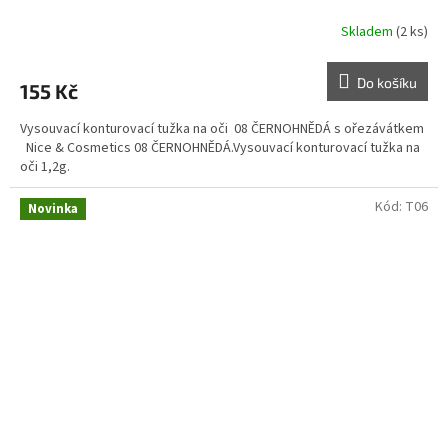
Skladem
(2 ks)
Do košíku
155 Kč
Vysouvací konturovací tužka na oči 08 ČERNOHNĚDÁ s ořezávátkem
Nice & Cosmetics 08 ČERNOHNĚDÁ.Vysouvací konturovací tužka na
oči 1,2g.
Kód:
T06
Novinka