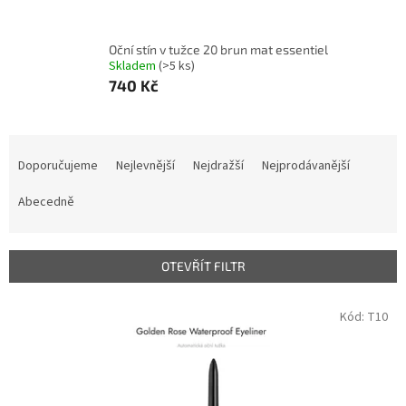
Oční stín v tužce 20 brun mat essentiel
Skladem
(>5 ks)
740 Kč
Ř
a
Doporučujeme
Nejlevnější
Nejdražší
Nejprodávanější
z
e
Abecedně
n
í
p
OTEVŘÍT FILTR
r
o
V
Kód:
T10
d
ý
u
p
k
i
t
s
ů