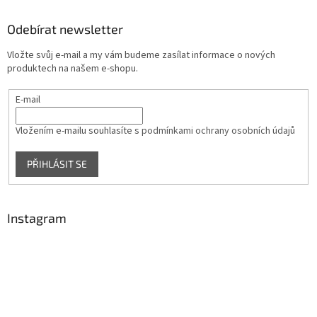
n
í
p
í
p
a
Odebírat newsletter
r
t
v
Vložte svůj e-mail a my vám budeme zasílat informace o nových
í
k
produktech na našem e-shopu.
y
v
E-mail
ý
p
i
Vložením e-mailu souhlasíte s
podmínkami ochrany osobních údajů
s
u
PŘIHLÁSIT SE
Instagram