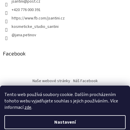
jsantini
@
post.cz
+420 776 000 391
https://www.fb.com/jsantini.cz
kosmeticke_studio_santini
@jana.petinov
Facebook
Naše webové stránky
Náš Facebook
Tento web používá soubory cookie. Dalším procházením
tohoto webu vyjadřujete souhlas s jejich používáním.. Více
informací
zde
.
Vytvořil Shoptet
Nastavení