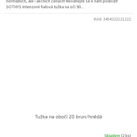
normálních, ale i akčních cenách! Neváhejte se k nám podívat!
SOTHYS Intenzivní fialová tužka na oči 90...
Kód:
3454222121222
Doprodej
Tužka na obočí 20 brun/hnědá
Skladem
(2 ks)