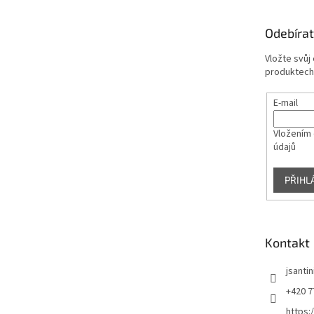
a
t
Odebírat
í
Vložte svůj
produktech
E-mail
Vložením 
údajů
PŘIHL
Kontakt
jsantin
+420 7
https: