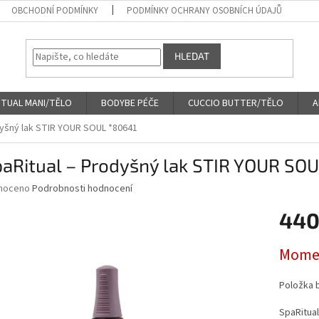
OBCHODNÍ PODMÍNKY
PODMÍNKY OCHRANY OSOBNÍCH ÚDAJŮ
HLEDAT
ITUAL MANI/TĚLO
BODYBE PÉČE
CUCCIO BUTTER/TĚLO
A
dyšný lak STIR YOUR SOUL *80641
paRitual – Prodyšný lak STIR YOUR SO
né
noceno
Podrobnosti hodnocení
ní
440
u
Měrná
Momen
cena:
ek.
Položka 
SpaRitua