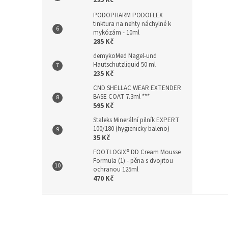
295 Kč
PODOPHARM PODOFLEX
tinktura na nehty náchylné k
mykózám - 10ml
285 Kč
demykoMed Nagel-und
Hautschutzliquid 50 ml
235 Kč
CND SHELLAC WEAR EXTENDER
BASE COAT 7.3ml ***
595 Kč
Staleks Minerální pilník EXPERT
100/180 (hygienicky baleno)
35 Kč
FOOTLOGIX® DD Cream Mousse
Formula (1) - pěna s dvojitou
ochranou 125ml
470 Kč
Z
á
p