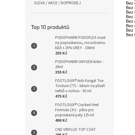
SLEVA / AKCE / DOPRODEJ
Bez 
Bez 
Bez 
B
ez 
Bez 
Bez 
Top 10 produktů
Bez 
B
ez
PODOPHARM PODOFLEX mast
na popraskanou, mozolnatou
kůži s 25% UREY - 100ml
255 Kč
PODOPHARM ONYGEN krém -
20ml
355 Kč
FOOTLOGIX® Anti-Fungal Toe
Tincture (7T) - Sérum na plíseň
nehtů u nohou - 50 ml
475 Kč
FOOTLOGIX® Cracked Heel
Formula (3+) - pěna pro
popraskané paty 125 ml
490 Kč
CND VINYLUX TOP COAT