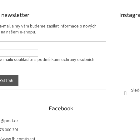
 newsletter
Instagr
 e-mail a my vám budeme zasílat informace o nových
 na našem e-shopu.
e-mailu souhlasíte s
podmínkami ochrany osobních
ÁSIT SE
Sled
Facebook
i
@
post.cz
76 000 391
//www.fb.com/jsant