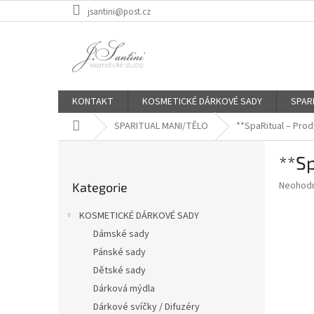
Přejít
jsantini@post.cz
na
obsah
KONTAKT
KOSMETICKÉ DÁRKOVÉ SADY
SPAR
Domů
SPARITUAL MANI/TĚLO
**SpaRitual – Pro
P
**S
o
Přeskočit
s
Průměr
Neohod
Kategorie
kategorie
t
hodnoce
r
produkt
KOSMETICKÉ DÁRKOVÉ SADY
a
je
Dámské sady
0,0
n
z
Pánské sady
n
5
í
Dětské sady
hvězdič
p
Dárková mýdla
a
Dárkové svíčky / Difuzéry