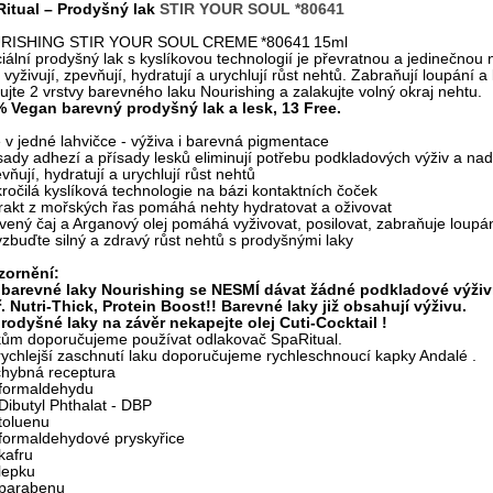
itual –
Prodyšný lak
STIR YOUR SOUL *80
6
41
RISHING
STIR YOUR SOUL
CREME
*80
6
41
15ml
iální prodyšný lak s kyslíkovou technologií
je převratnou a jedinečnou 
y
vyživují,
zpevňují, hydratují a urychlují růst nehtů. Zabraňují loupání a
ujte
2 vrstvy barevného laku Nourishing
a z
alakujte volný okraj nehtu.
 Vegan barevný prodyšný lak a lesk, 13 Free.
e v jedné lahvičce - výživa i barevná pigmentace
ísady adhezí a přísady lesků eliminují potřebu podkladových výživ a na
vňují, hydratují a urychlují růst nehtů
kročilá kyslíková technologie na bázi kontaktních čoček
trakt z mořských řas pomáhá nehty hydratovat a oživovat
vený čaj a Arganový olej pomáhá vyživovat, posilovat, zabraňuje loupá
zbuďte silný a zdravý růst nehtů s prodyšnými laky
zornění:
barevné laky Nourishing se
NESMÍ
dávat žádné podkladové výživ
. Nutri-Thick, Protein Boost!! Barevné laky již obsahují výživu.
rodyšné laky na závěr nekapejte olej Cuti-Cocktai
l !
kům doporučujeme používat odlakovač SpaRitual.
rychlejší zaschnutí laku doporučujeme rychleschnoucí kapky Andalé .
hybná receptura
formaldehydu
Dibutyl Phthalat - DBP
toluenu
formaldehydové pryskyřice
kafru
lepku
parabenu