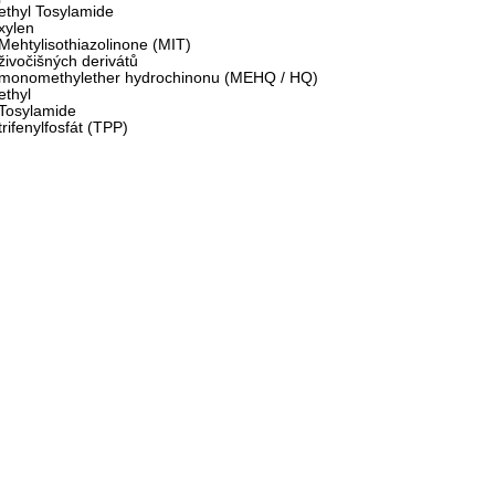
ethyl Tosylamide
xylen
Mehtylisothiazolinone (MIT)
živočišných derivátů
monomethylether hydrochinonu (MEHQ / HQ)
ethyl
Tosylamide
trifenylfosfát (TPP)