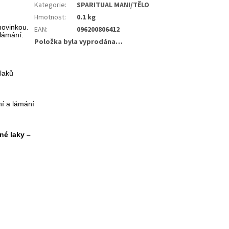
Kategorie
:
SPARITUAL MANI/TĚLO
Hmotnost
:
0.1 kg
novinkou.
EAN
:
096200806412
 lámání.
Položka byla vyprodána…
dlaků
ní a lámání
né laky –