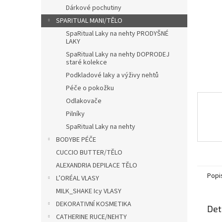
n
Dárkové pochutiny
e
SPARITUAL MANI/TĚLO
l
SpaRitual Laky na nehty PRODYŠNÉ
LAKY
SpaRitual Laky na nehty DOPRODEJ
staré kolekce
Podkladové laky a výživy nehtů
Péče o pokožku
Odlakovače
Pilníky
SpaRitual Laky na nehty
BODYBE PÉČE
CUCCIO BUTTER/TĚLO
ALEXANDRIA DEPILACE TĚLO
Popi
L’ORÉAL VLASY
MILK_SHAKE Icy VLASY
DEKORATIVNÍ KOSMETIKA
Det
CATHERINE RUCE/NEHTY