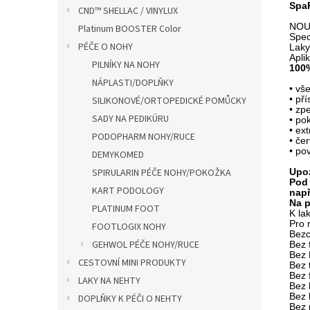
SpaR
CND™ SHELLAC / VINYLUX
NOU
Platinum BOOSTER Color
Spec
PÉČE O NOHY
Lak
Aplik
PILNÍKY NA NOHY
100%
NÁPLASTI/DOPLŇKY
• vš
• př
SILIKONOVÉ/ORTOPEDICKÉ POMŮCKY
• zpe
SADY NA PEDIKÚRU
• po
• ex
PODOPHARM NOHY/RUCE
•
č
er
•
p
ov
DEMYKOMED
Upo
SPIRULARIN PÉČE NOHY/POKOŽKA
Pod 
KART PODOLOGY
např
Na p
PLATINUM FOOT
K la
Pro 
FOOTLOGIX NOHY
Bezc
GEHWOL PÉČE NOHY/RUCE
Bez 
Bez 
CESTOVNÍ MINI PRODUKTY
Bez 
Bez 
LAKY NA NEHTY
Bez 
Bez 
DOPLŇKY K PÉČI O NEHTY
Bez 