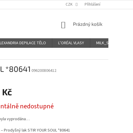
CZK
Přihlášení
NÁKUPNÍ
Prázdný košík
KOŠÍK
LEXANDRIA DEPILACE TĚLO
L’ORÉAL VLASY
MILK_SHAKE Icy VLA
UL *80641
096200806412
 Kč
tálně nedostupné
byla vyprodána…
l – Prodyšný lak STIR YOUR SOUL *80641