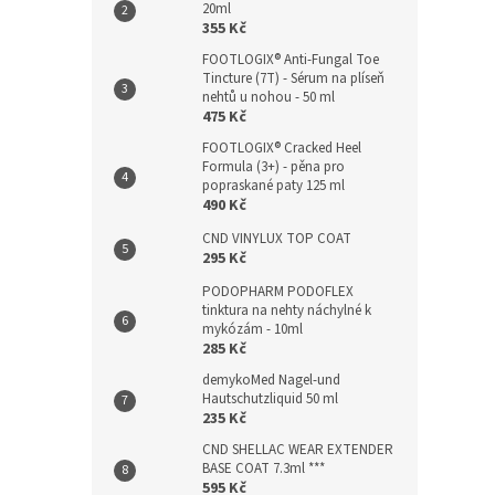
20ml
355 Kč
FOOTLOGIX® Anti-Fungal Toe
Tincture (7T) - Sérum na plíseň
nehtů u nohou - 50 ml
475 Kč
FOOTLOGIX® Cracked Heel
Formula (3+) - pěna pro
popraskané paty 125 ml
490 Kč
CND VINYLUX TOP COAT
295 Kč
PODOPHARM PODOFLEX
tinktura na nehty náchylné k
mykózám - 10ml
285 Kč
demykoMed Nagel-und
Hautschutzliquid 50 ml
235 Kč
CND SHELLAC WEAR EXTENDER
BASE COAT 7.3ml ***
595 Kč