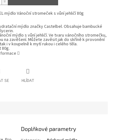
EL
mýdlo
Vánoční stromeček
s vůní jehličí
80
g
hydratační mýdlo značky Castelbel. Obsahuje bambucké
lycerin.
ánoční mýdlo s vůní jehličí. Ve tvaru vánočního stromečku,
u na zavěšení. Můžete zavěsit jak do skříně k provonění
tak i v koupelně k mytí rukou i celého těla.
 80g.
informace
T SE
HLÍDAT
Doplňkové parametry
te. Pro