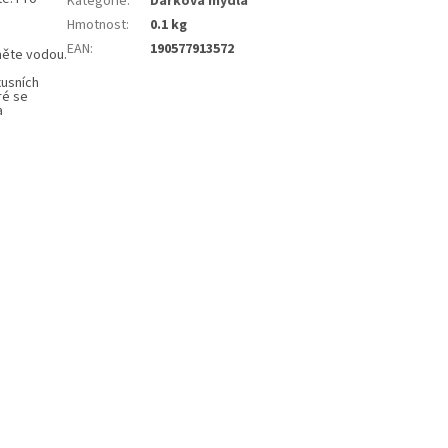
Kategorie
:
Dárková mýdla
Hmotnost
:
0.1 kg
EAN
:
190577913572
něte vodou.
xusních
ré se
a