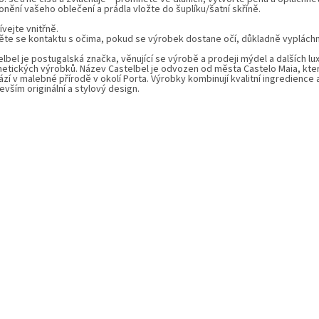
nění vašeho oblečení a prádla vložte do šuplíku/šatní skříně.
vejte vnitřně.
ěte se kontaktu s očima, pokud se výrobek dostane očí, důkladně vyplách
lbel je postugalská značka, věnující se výrobě a prodeji mýdel a dalších lu
etických výrobků. Název Castelbel je odvozen od města Castelo Maia, kte
zí v malebné přírodě v okolí Porta. Výrobky kombinují kvalitní ingredience 
vším originální a stylový design.