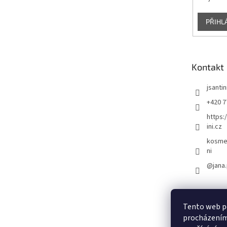
PŘIHL
Kontakt
jsantin
+420 7
https:
ini.cz
kosmet
ni
@jana.
Tento web po
procházením 