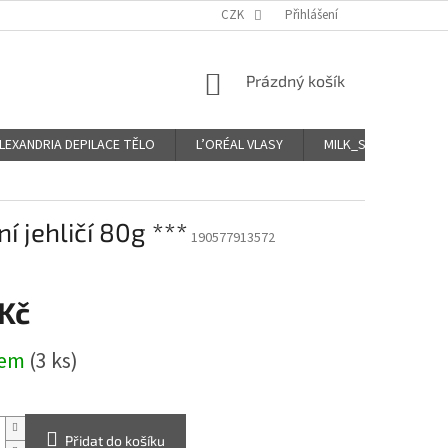
CZK
Přihlášení
NÁKUPNÍ
Prázdný košík
KOŠÍK
LEXANDRIA DEPILACE TĚLO
L’ORÉAL VLASY
MILK_SHAKE Icy VLA
 jehličí 80g ***
190577913572
 Kč
dem
(3 ks)
Přidat do košíku