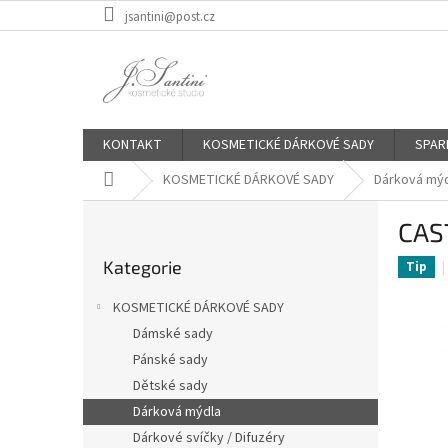
Přejít
jsantini@post.cz
na
obsah
KONTAKT
KOSMETICKÉ DÁRKOVÉ SADY
SPAR
Domů
KOSMETICKÉ DÁRKOVÉ SADY
Dárková mý
P
CAST
o
Přeskočit
s
Kategorie
kategorie
Tip
t
r
KOSMETICKÉ DÁRKOVÉ SADY
a
Dámské sady
n
Pánské sady
n
í
Dětské sady
p
Dárková mýdla
a
Dárkové svíčky / Difuzéry