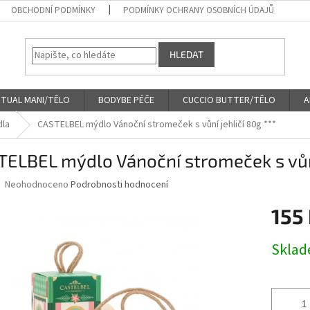
OBCHODNÍ PODMÍNKY
PODMÍNKY OCHRANY OSOBNÍCH ÚDAJŮ
HLEDAT
ITUAL MANI/TĚLO
BODYBE PÉČE
CUCCIO BUTTER/TĚLO
A
dla
CASTELBEL mýdlo Vánoční stromeček s vůní jehličí 80g ***
ELBEL mýdlo Vánoční stromeček s vůní
Průměrné
Neohodnoceno
Podrobnosti hodnocení
hodnocení
produktu
155
je
0,0
Měrná
Skla
z
cena:
5
hvězdiček.