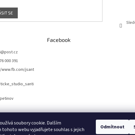
ÁSIT SE
Sled
Facebook
i
@
post.cz
76 000 391
//www.fb.com/jsant
icke_studio_santi
petinov
Naše webové stránky
Náš Facebook
užívá soubory cookie. Dalším
Odmítnout
tohoto webu vyjadřujete souhlas s jejich