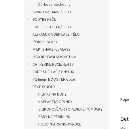
n
Dárkové pochutiny
e
SPARITUAL MANI/TĚLO
l
BODYBE PÉČE
CUCCIO BUTTER/TĚLO
ALEXANDRIA DEPILACE TĚLO
L’ORÉAL VLASY
MILK_SHAKE Icy VLASY
DEKORATIVNÍ KOSMETIKA
CATHERINE RUCE/NEHTY
CND™ SHELLAC / VINYLUX
Platinum BOOSTER Color
PÉČE O NOHY
PILNÍKY NA NOHY
Popi
NÁPLASTI/DOPLŇKY
SILIKONOVÉ/ORTOPEDICKÉ POMŮCKY
SADY NA PEDIKÚRU
Det
PODOPHARM NOHY/RUCE
Mýdlo