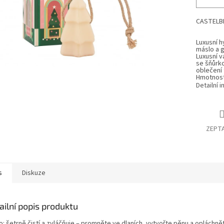
CASTELB
Luxusní 
máslo a g
Luxusní v
se šňůrko
oblečení 
Hmotnost
Detailní 
ZEPTA
s
Diskuze
ailní popis produktu
: šetrně čistí a zvláčňuje – promněte ve dlaních, vytvořte pěnu a opláchně