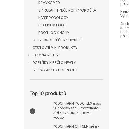
DEMYKOMED
provo
SPIRULARIN PÉČE NOHY/POKOŽKA
Neuží
Vyhn
KART PODOLOGY
Caste
PLATINUM FOOT
kosm
nachá
FOOTLOGIX NOHY
přede
GEHWOL PÉČE NOHY/RUCE
CESTOVNÍ MINI PRODUKTY
LAKY NA NEHTY
DOPLŇKY K PÉČI O NEHTY
SLEVA / AKCE / DOPRODEJ
Top 10 produktů
PODOPHARM PODOFLEX mast
na popraskanou, mozolnatou
kůži s 25% UREY - 100ml
255 Kč
PODOPHARM ONYGEN krém -