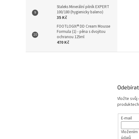
Staleks Minerální pilník EXPERT
100/180 (hygienicky baleno)
35 Kč
FOOTLOGIX® DD Cream Mousse
Formula (1) - pěna s dvojitou
ochranou 125ml
470 Kč
Z
á
p
a
t
Odebírat
í
Vložte svůj
produktech
E-mail
Vložením 
údajů