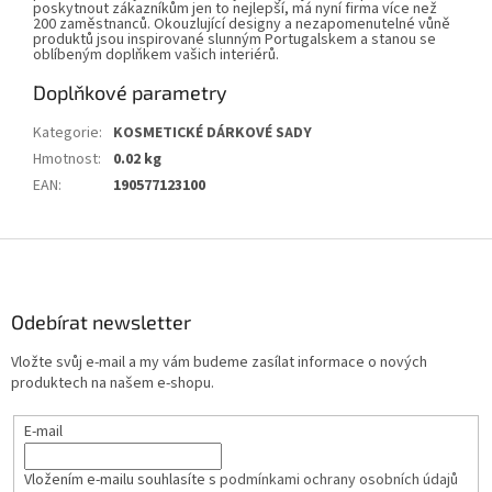
poskytnout zákazníkům jen to nejlepší, má nyní firma více než
200 zaměstnanců. Okouzlující designy a nezapomenutelné vůně
produktů jsou inspirované slunným Portugalskem a stanou se
oblíbeným doplňkem vašich interiérů.
Doplňkové parametry
Kategorie
:
KOSMETICKÉ DÁRKOVÉ SADY
Hmotnost
:
0.02 kg
EAN
:
190577123100
Z
á
p
a
Odebírat newsletter
t
Vložte svůj e-mail a my vám budeme zasílat informace o nových
í
produktech na našem e-shopu.
E-mail
Vložením e-mailu souhlasíte s
podmínkami ochrany osobních údajů