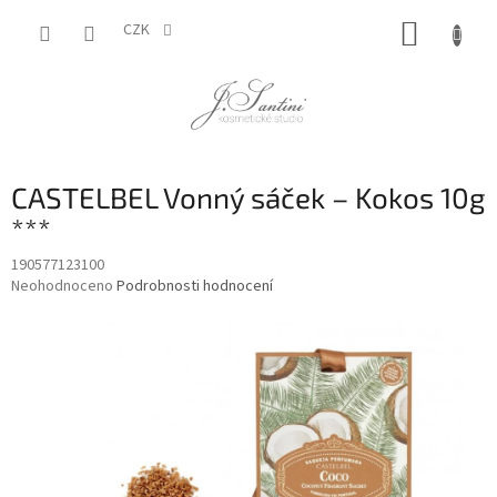
Přejít
NÁKUP
na
CZK
obsah
KOŠÍK
CASTELBEL Vonný sáček – Kokos 10g
***
190577123100
Průměrné
Neohodnoceno
Podrobnosti hodnocení
hodnocení
produktu
je
0,0
z
5
hvězdiček.