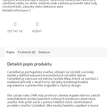
vypouští aroma pomalu a dlouho. Saténová stuha je perfektní pro
zavěšení sáčku ve skříni, můžete však sáčkem provonět také svůj
cestovní kufr, zásuvky nebo dokonce auto.
Detailní informace
ZEPTAT SE
HLÍDAT
Popis
Podobné (8)
Diskuze
Detailní popis produktu
Castelbel je portugalská značka, věnující se výrobě a prodeji
mýdel a dalších luxusních kosmetických výrobků. Název
Castelbel je odvozen od města Castelo Maia, které se nachází v
malebné přírodě v okolí Porta. Výrobky kombinují kvalitní
ingredience a především originální a stylový design.
Vše začalo roku 1999. kdy profesor chemie Aquiles Barros založil
manufakturní výrobu luxusních voňavých mýdel pro americkou
značku. Rok poté začal s pomocí dalších šesti zaměstnanců
produkci značky Castelbel. Díky neobyčejnému zapálení a touze