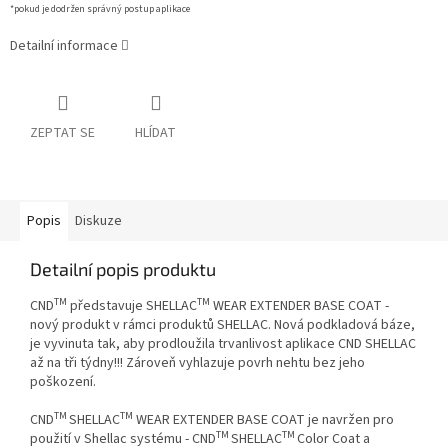
*pokud je dodržen správný postup aplikace
Detailní informace
ZEPTAT SE
HLÍDAT
Popis
Diskuze
Detailní popis produktu
TM
TM
CND
představuje SHELLAC
WEAR EXTENDER BASE COAT -
nový produkt v rámci produktů SHELLAC. Nová podkladová báze,
je vyvinuta tak, aby prodloužila trvanlivost aplikace CND SHELLAC
až na tři týdny!!! Zároveň vyhlazuje povrh nehtu bez jeho
poškození.
TM
TM
CND
SHELLAC
WEAR EXTENDER BASE COAT je navržen pro
TM
TM
použití
v Shellac systému -
CND
SHELLAC
Color Coat a