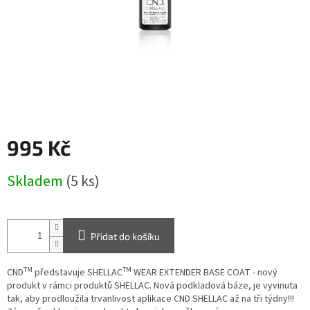
995 Kč
Měrná
Skladem
(5 ks)
cena:
Přidat do košíku
TM
TM
CND
představuje SHELLAC
WEAR EXTENDER BASE COAT - nový
produkt v rámci produktů SHELLAC. Nová podkladová báze, je vyvinuta
tak, aby prodloužila trvanlivost aplikace CND SHELLAC až na tři týdny!!!