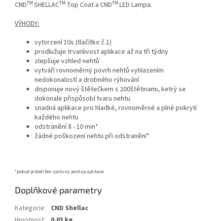
TM
TM
TM
CND
SHELLAC
Top Coat a CND
LED Lampa.
VÝHODY:
vytvrzení 10s (tlačítko č.1)
prodlužuje trvanlivost aplikace až na tři týdny
zlepšuje vzhled nehtů
vytváří rovnoměrný povrh nehtů vyhlazením
nedokonalostí a drobného rýhování
disponuje nový štětečkem s 200štětinami, ketrý se
dokonale přispůsobí tvaru nehtu
snadná aplikace pro hladké, rovnoměrné a plné pokrytí
každého nehtu
odstranění 8 - 10 min*
žádné poškození nehtu při odstranění*
*pokud je dodržen správný postup aplikace
Doplňkové parametry
Kategorie
:
CND Shellac
Hmotnost
:
0.03 kg