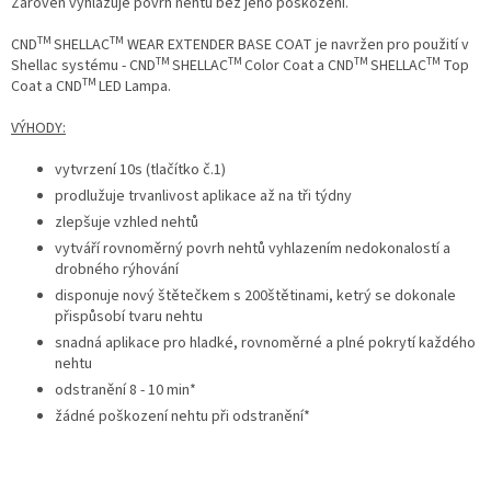
Zároveň vyhlazuje povrh nehtu bez jeho poškození.
TM
TM
CND
SHELLAC
WEAR EXTENDER BASE COAT je navržen pro použití
v
TM
TM
TM
TM
Shellac systému -
CND
SHELLAC
Color Coat a CND
SHELLAC
Top
TM
Coat a CND
LED Lampa.
VÝHODY:
vytvrzení 10s (tlačítko č.1)
prodlužuje trvanlivost aplikace až na tři týdny
zlepšuje vzhled nehtů
vytváří rovnoměrný povrh nehtů vyhlazením nedokonalostí a
drobného rýhování
disponuje nový štětečkem s 200štětinami, ketrý se dokonale
přispůsobí tvaru nehtu
snadná aplikace pro hladké, rovnoměrné a plné pokrytí každého
nehtu
odstranění 8 - 10 min*
žádné poškození nehtu při odstranění*