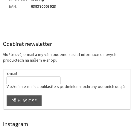
EAN
:
639370003023
Z
á
p
a
Odebírat newsletter
t
Vložte svůj e-mail a my vám budeme zasílat informace o nových
í
produktech na našem e-shopu.
E-mail
Vložením e-mailu souhlasíte s
podmínkami ochrany osobních údajů
PŘIHLÁSIT SE
Instagram