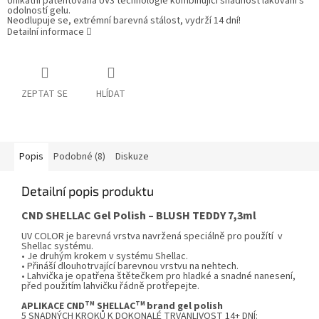
Unikátní patentovaná UV3 technologie kombinující snadnost lakování s
odolností gelu.
Neodlupuje se, extrémní barevná stálost, vydrží 14 dní!
Detailní informace
ZEPTAT SE
HLÍDAT
Popis
Podobné (8)
Diskuze
Detailní popis produktu
CND SHELLAC
Gel Polish – BLUSH TEDDY 7,3ml
UV COLOR je barevná vrstva navržená speciálně pro použítí v
Shellac systému.
• Je druhým krokem v systému Shellac.
• Přináší dlouhotrvající barevnou vrstvu na nehtech.
• Lahvička je opatřena štětečkem pro hladké a snadné nanesení,
před použitím lahvičku řádně protřepejte.
TM
TM
APLIKACE CND
SHELLAC
brand gel polish
5 SNADNÝCH KROKŮ K DOKONALÉ TRVANLIVOST 14+ DNÍ: