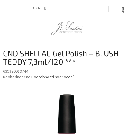
Přejít
NÁKUP
na
CZK
obsah
KOŠÍK
CND SHELLAC Gel Polish – BLUSH
TEDDY 7,3ml/120 ***
639370919744
Průměrné
Neohodnoceno
Podrobnosti hodnocení
hodnocení
produktu
je
0,0
z
5
hvězdiček.