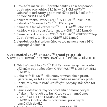
Proveďte manikúru. Připravte nehty k aplikaci pomocí
odstraňovače nehtové kůžičky
CUTICLE AWAY™
.
Odstraňte nečistoty a nehtové lůžko pečlivě očistěte
TM
pomocí
SCRUBFRESH
.
TM
TM
Naneste tenkou vrstvu
CND
SHELLAC
Base Coat
.
TM
Vytvrďte 10 sekund v
CND
LED Lampě
.
TM
TM
Naneste 2 tenké vrstvy
CND
SHELLAC
Color Coat
.
TM
Každou vrstvu vytvrďte 1 minutu v
CND
LED Lampě
.
TM
TM
Naneste tenkou vrstvu
CND
SHELLAC
XPRESS5™ Top
TM
Coat
. Vytvrďte 1 minutu v
CND
LED Lampě
.
Výpotek odstraňte buničitou vatou namočenou v 99%
Isoprophyl Alkoholu.
TM
TM
ODSTRANĚNÍ CND
SHELLAC
brand gel polish
5 RYCHLÝCH KROKŮ PRO ODSTRANĚNÍ BEZ POŠKOZENÍ NEHTU
TM
Odstraňovací folii
CND
Foil Remover Wrap
navlhčete
TM
výživným odstraňovačem OFFLY FAST
MOISTURIZING
REMOVER.
TM
Zabalte folii
CND
Foil Remover Wrap
okolo prstu,
ujistěte se, že folie správně přiléhá na nehet a k prstu.
Počkejte 5 minut. Poté krouživými pohyby stáhněte folii
z nehtu.
Jemně odstraňte zbytky produktu pomerančovým
dřívkem. Nehet otřete buničitou vatou namočenou
TM
v
CND
OFFLY FAST MOISTURIZING
REMOVER k dokonalému odstranění případných
jemnějších zbytků.
TM