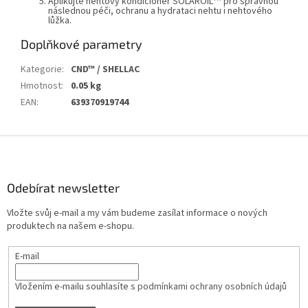
Aplikujte nehtový kondicionér
SOLAROIL
pro správnou
následnou péči, ochranu a hydrataci nehtu i nehtového
lůžka.
Doplňkové parametry
Kategorie
:
CND™ / SHELLAC
Hmotnost
:
0.05 kg
EAN
:
639370919744
Z
á
p
a
Odebírat newsletter
t
Vložte svůj e-mail a my vám budeme zasílat informace o nových
í
produktech na našem e-shopu.
E-mail
Vložením e-mailu souhlasíte s
podmínkami ochrany osobních údajů