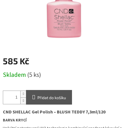
585 Kč
Měrná
Skladem
(5 ks)
cena:
Přidat do košíku
CND
SHELLAC
Gel Polish – BLUSH TEDDY 7,3ml/
1
20
BARVA KRYCÍ