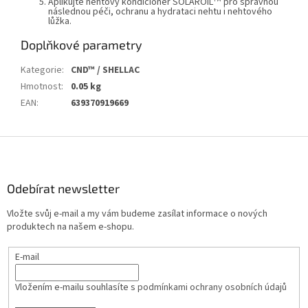
Aplikujte nehtový kondicionér
SOLAROIL
pro správnou
následnou péči, ochranu a hydrataci nehtu i nehtového
lůžka.
Doplňkové parametry
Kategorie
:
CND™ / SHELLAC
Hmotnost
:
0.05 kg
EAN
:
639370919669
Z
á
p
a
Odebírat newsletter
t
Vložte svůj e-mail a my vám budeme zasílat informace o nových
í
produktech na našem e-shopu.
E-mail
Vložením e-mailu souhlasíte s
podmínkami ochrany osobních údajů