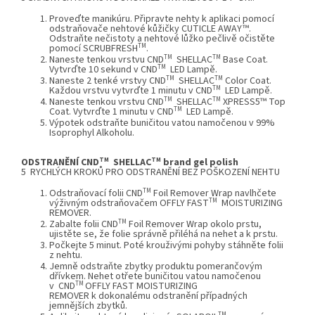
Proveďte manikúru. Připravte nehty k aplikaci pomocí
odstraňovače nehtové kůžičky
CUTICLE AWAY™
.
Odstraňte nečistoty a nehtové lůžko pečlivě očistěte
TM
pomocí
SCRUBFRESH
.
TM
TM
Naneste tenkou vrstvu
CND
SHELLAC
Base Coat
.
TM
Vytvrďte 10 sekund v
CND
LED Lampě
.
TM
TM
Naneste 2 tenké vrstvy
CND
SHELLAC
Color Coat
.
TM
Každou vrstvu vytvrďte 1 minutu v
CND
LED Lampě
.
TM
TM
Naneste tenkou vrstvu
CND
SHELLAC
XPRESS5™ Top
TM
Coat
. Vytvrďte 1 minutu v
CND
LED Lampě
.
Výpotek odstraňte buničitou vatou namočenou v 99%
Isoprophyl Alkoholu.
TM
TM
ODSTRANĚNÍ CND
SHELLAC
brand gel polish
5 RYCHLÝCH KROKŮ PRO ODSTRANĚNÍ BEZ POŠKOZENÍ NEHTU
TM
Odstraňovací folii
CND
Foil Remover Wrap
navlhčete
TM
výživným odstraňovačem OFFLY FAST
MOISTURIZING
REMOVER.
TM
Zabalte folii
CND
Foil Remover Wrap
okolo prstu,
ujistěte se, že folie správně přiléhá na nehet a k prstu.
Počkejte 5 minut. Poté krouživými pohyby stáhněte folii
z nehtu.
Jemně odstraňte zbytky produktu pomerančovým
dřívkem. Nehet otřete buničitou vatou namočenou
TM
v
CND
OFFLY FAST MOISTURIZING
REMOVER k dokonalému odstranění případných
jemnějších zbytků.
TM