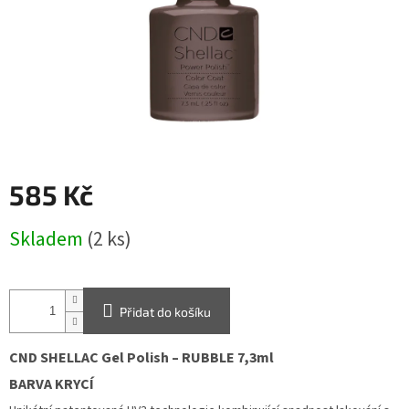
585 Kč
Měrná
Skladem
(2 ks)
cena:
Přidat do košíku
CND
SHELLAC
Gel Polish –
RUBBLE
7,3ml
BARVA KRYCÍ