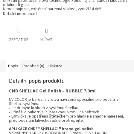
Unikátní patentovaná UV3 technologie kombinující snadnost lakování s
odolností gelu.
Neodlupuje se, extrémní barevná stálost, vydrží 14 dní!
Detailní informace
ZEPTAT SE
HLÍDAT
Popis
Podobné (8)
Diskuze
Detailní popis produktu
CND SHELLAC
Gel Polish –
RUBBLE
7,3ml
UV COLOR je barevná vrstva navržená speciálně pro použítí v
Shellac systému.
• Je druhým krokem v systému Shellac.
• Přináší dlouhotrvající barevnou vrstvu na nehtech.
• Lahvička je opatřena štětečkem pro hladké a snadné nanesení,
před použitím lahvičku řádně protřepejte.
TM
TM
APLIKACE CND
SHELLAC
brand gel polish
5 SNADNÝCH KROKŮ K DOKONALÉ TRVANLIVOST 14+ DNÍ: