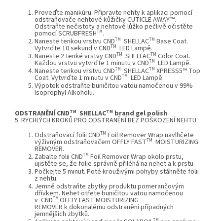
Proveďte manikúru. Připravte nehty k aplikaci pomocí
odstraňovače nehtové kůžičky
CUTICLE AWAY™
.
Odstraňte nečistoty a nehtové lůžko pečlivě očistěte
TM
pomocí
SCRUBFRESH
.
TM
TM
Naneste tenkou vrstvu
CND
SHELLAC
Base Coat
.
TM
Vytvrďte 10 sekund v
CND
LED Lampě
.
TM
TM
Naneste 2 tenké vrstvy
CND
SHELLAC
Color Coat
.
TM
Každou vrstvu vytvrďte 1 minutu v
CND
LED Lampě
.
TM
TM
Naneste tenkou vrstvu
CND
SHELLAC
XPRESS5™ Top
TM
Coat
. Vytvrďte 1 minutu v
CND
LED Lampě
.
Výpotek odstraňte buničitou vatou namočenou v 99%
Isoprophyl Alkoholu.
TM
TM
ODSTRANĚNÍ CND
SHELLAC
brand gel polish
5 RYCHLÝCH KROKŮ PRO ODSTRANĚNÍ BEZ POŠKOZENÍ NEHTU
TM
Odstraňovací folii
CND
Foil Remover Wrap
navlhčete
TM
výživným odstraňovačem OFFLY FAST
MOISTURIZING
REMOVER.
TM
Zabalte folii
CND
Foil Remover Wrap
okolo prstu,
ujistěte se, že folie správně přiléhá na nehet a k prstu.
Počkejte 5 minut. Poté krouživými pohyby stáhněte folii
z nehtu.
Jemně odstraňte zbytky produktu pomerančovým
dřívkem. Nehet otřete buničitou vatou namočenou
TM
v
CND
OFFLY FAST MOISTURIZING
REMOVER k dokonalému odstranění případných
jemnějších zbytků.
TM