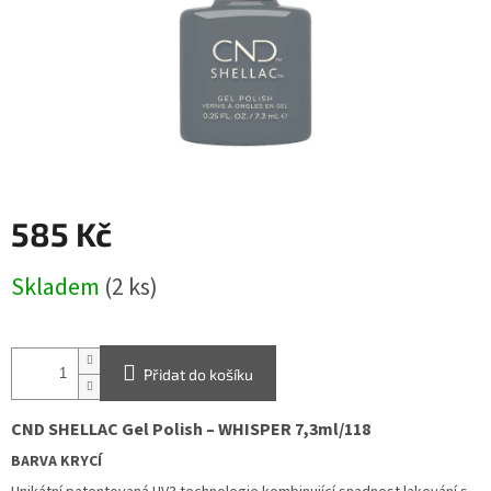
585 Kč
Měrná
Skladem
(2 ks)
cena:
Přidat do košíku
CND
SHELLAC
Gel Polish – WHISPER 7,3ml/
1
1
8
BARVA KRYCÍ