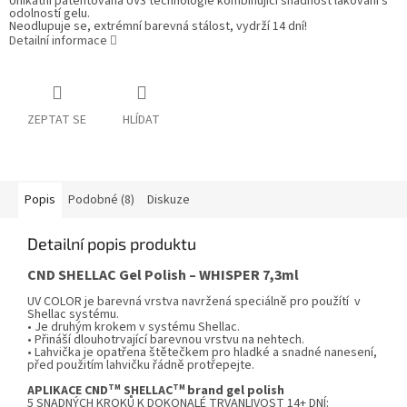
Unikátní patentovaná UV3 technologie kombinující snadnost lakování s
odolností gelu.
Neodlupuje se, extrémní barevná stálost, vydrží 14 dní!
Detailní informace
ZEPTAT SE
HLÍDAT
Popis
Podobné (8)
Diskuze
Detailní popis produktu
CND SHELLAC
Gel Polish – WHISPER 7,3ml
UV COLOR je barevná vrstva navržená speciálně pro použítí v
Shellac systému.
• Je druhým krokem v systému Shellac.
• Přináší dlouhotrvající barevnou vrstvu na nehtech.
• Lahvička je opatřena štětečkem pro hladké a snadné nanesení,
před použitím lahvičku řádně protřepejte.
TM
TM
APLIKACE CND
SHELLAC
brand gel polish
5 SNADNÝCH KROKŮ K DOKONALÉ TRVANLIVOST 14+ DNÍ: