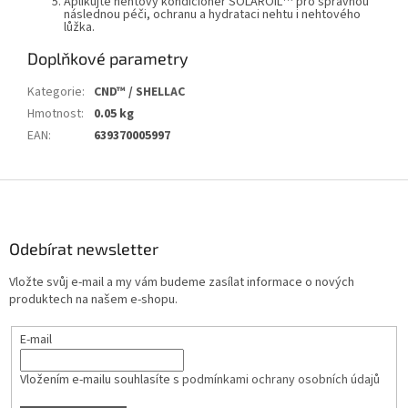
Aplikujte nehtový kondicionér
SOLAROIL
pro správnou
následnou péči, ochranu a hydrataci nehtu i nehtového
lůžka.
Doplňkové parametry
Kategorie
:
CND™ / SHELLAC
Hmotnost
:
0.05 kg
EAN
:
639370005997
Z
á
p
a
Odebírat newsletter
t
Vložte svůj e-mail a my vám budeme zasílat informace o nových
í
produktech na našem e-shopu.
E-mail
Vložením e-mailu souhlasíte s
podmínkami ochrany osobních údajů