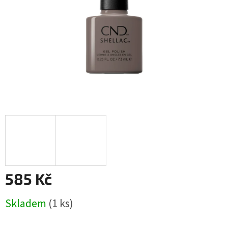
585 Kč
Měrná
Skladem
(1 ks)
cena: