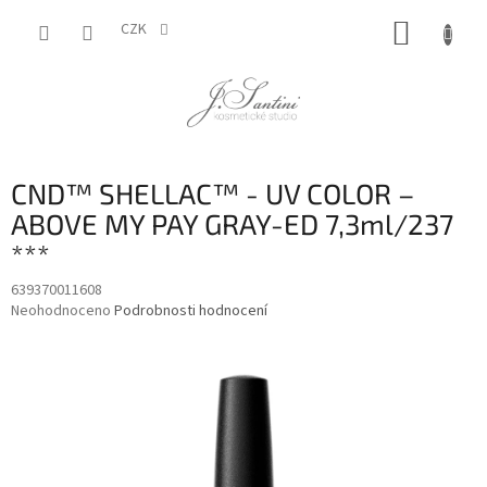
Přejít
NÁKUP
na
CZK
obsah
KOŠÍK
CND™ SHELLAC™ - UV COLOR –
ABOVE MY PAY GRAY-ED 7,3ml/237
***
639370011608
Průměrné
Neohodnoceno
Podrobnosti hodnocení
hodnocení
produktu
je
0,0
z
5
hvězdiček.