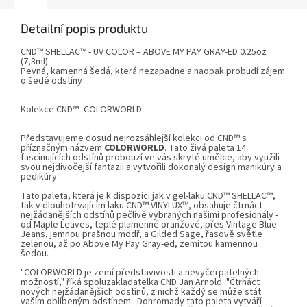
Detailní popis produktu
CND™ SHELLAC™ - UV COLOR – ABOVE MY PAY GRAY-ED 0.25oz
(7,3ml)
Pevná, kamenná šedá, která nezapadne a naopak probudí zájem
o šedé odstíny
Kolekce
CND™- COLORWORLD
Představujeme dosud nejrozsáhlejší kolekci od CND™ s
příznačným názvem
COLORWORLD
. Tato živá paleta 14
fascinujících odstínů probouzí ve vás skryté umělce, aby využili
svou nejdivočejší fantazii a vytvořili dokonalý design manikúry a
pedikúry.
Tato paleta, která je k dispozici jak v gel-laku CND™ SHELLAC™,
tak v dlouhotrvajícím laku CND™ VINYLUX™, obsahuje čtrnáct
nejžádanějších odstínů pečlivě vybraných našimi profesionály -
od Maple Leaves, teplé plamenné oranžové, přes Vintage Blue
Jeans, jemnou prašnou modř, a Gilded Sage, řasově světle
zelenou, až po Above My Pay Gray-ed, zemitou kamennou
šedou.
"COLORWORLD je zemí představivosti a nevyčerpatelných
možností," říká spoluzakladatelka CND Jan Arnold. "Čtrnáct
nových nejžádanějších odstínů, z nichž každý se může stát
vaším oblíbeným odstínem. Dohromady tato paleta vytváří