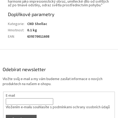
harmonii jako impresionistický obraz, umělecké dílo od světlých
až po tmavé odstíny, odraz světla prostřednictvím pohybu."
Doplňkové parametry
Kategorie
:
CND Shellac
Hmotnost
:
0.1 kg
EAN
:
639370011608
Z
á
p
a
Odebírat newsletter
t
Vložte svůj e-mail a my vám budeme zasílat informace o nových
í
produktech na našem e-shopu.
E-mail
Vložením e-mailu souhlasíte s
podmínkami ochrany osobních údajů