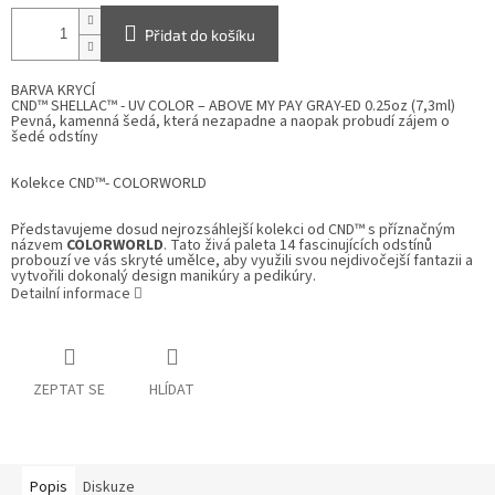
Přidat do košíku
BARVA KRYCÍ
CND™ SHELLAC™ - UV COLOR – ABOVE MY PAY GRAY-ED 0.25oz (7,3ml)
Pevná, kamenná šedá, která nezapadne a naopak probudí zájem o
šedé odstíny
Kolekce
CND™- COLORWORLD
Představujeme dosud nejrozsáhlejší kolekci od CND™ s příznačným
názvem
COLORWORLD
. Tato živá paleta 14 fascinujících odstínů
probouzí ve vás skryté umělce, aby využili svou nejdivočejší fantazii a
vytvořili dokonalý design manikúry a pedikúry.
Detailní informace
ZEPTAT SE
HLÍDAT
Popis
Diskuze