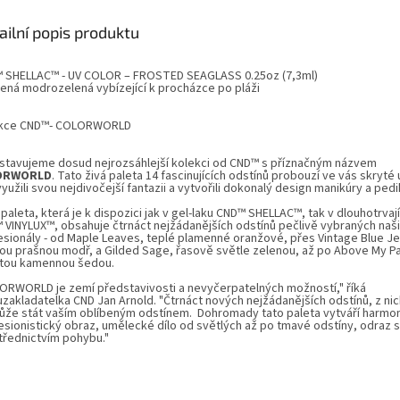
ailní popis produktu
 SHELLAC™ - UV COLOR – FROSTED SEAGLASS 0.25oz (7,3ml)
ená modrozelená vybízející k procházce po pláži
kce
CND™- COLORWORLD
stavujeme dosud nejrozsáhlejší kolekci od CND™ s příznačným názvem
ORWORLD
. Tato živá paleta 14 fascinujících odstínů probouzí ve vás skryté
yužili svou nejdivočejší fantazii a vytvořili dokonalý design manikúry a pedi
paleta, která je k dispozici jak v gel-laku CND™ SHELLAC™, tak v dlouhotrvaj
 VINYLUX™, obsahuje čtrnáct nejžádanějších odstínů pečlivě vybraných naš
esionály - od Maple Leaves, teplé plamenné oranžové, přes Vintage Blue J
ou prašnou modř, a Gilded Sage, řasově světle zelenou, až po Above My P
tou kamennou šedou.
ORWORLD je zemí představivosti a nevyčerpatelných možností," říká
uzakladatelka CND Jan Arnold. "Čtrnáct nových nejžádanějších odstínů, z ni
ůže stát vaším oblíbeným odstínem. Dohromady tato paleta vytváří harmoni
esionistický obraz, umělecké dílo od světlých až po tmavé odstíny, odraz s
třednictvím pohybu."