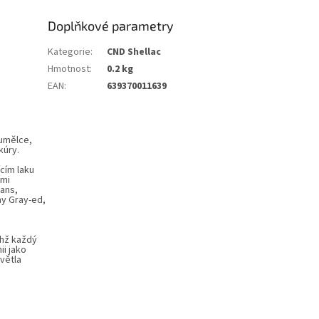
Doplňkové parametry
Kategorie
:
CND Shellac
Hmotnost
:
0.2 kg
EAN
:
639370011639
 umělce,
kúry.
ícím laku
imi
eans,
ay Gray-ed,
chž každý
i jako
větla