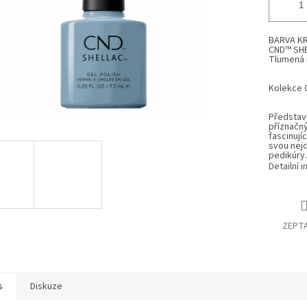
BARVA KR
CND™ SHE
Tlumená 
Kolekce
Představ
příznač
fascinují
svou nejd
pedikúry.
Detailní 
ZEPTA
s
Diskuze