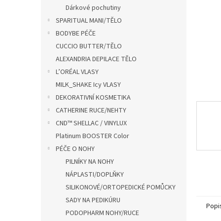
n
Dárkové pochutiny
e
SPARITUAL MANI/TĚLO
l
BODYBE PÉČE
CUCCIO BUTTER/TĚLO
ALEXANDRIA DEPILACE TĚLO
L’ORÉAL VLASY
MILK_SHAKE Icy VLASY
DEKORATIVNÍ KOSMETIKA
CATHERINE RUCE/NEHTY
CND™ SHELLAC / VINYLUX
Platinum BOOSTER Color
PÉČE O NOHY
PILNÍKY NA NOHY
NÁPLASTI/DOPLŇKY
SILIKONOVÉ/ORTOPEDICKÉ POMŮCKY
SADY NA PEDIKÚRU
Popi
PODOPHARM NOHY/RUCE