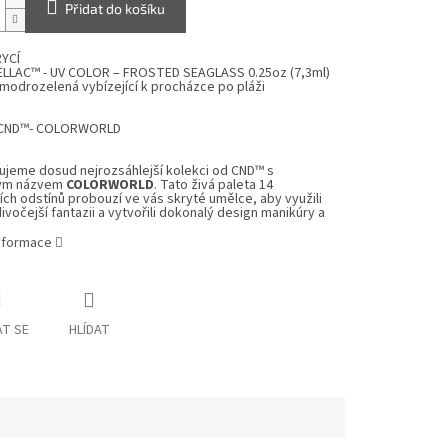
Přidat do košíku
YCÍ
LLAC™ - UV COLOR – FROSTED SEAGLASS 0.25oz (7,3ml)
modrozelená vybízející k procházce po pláži
CND™- COLORWORLD
ujeme dosud nejrozsáhlejší kolekci od CND™ s
ným názvem
COLORWORLD
. Tato živá paleta 14
cích odstínů probouzí ve vás skryté umělce, aby využili
ivočejší fantazii a vytvořili dokonalý design manikúry a
informace
T SE
HLÍDAT