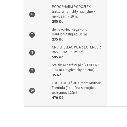
PODOPHARM PODOFLEX
tinktura na nehty náchylné k
mykózám - 10ml
285 Kč
demykoMed Nagel-und
Hautschutzliquid 50 ml
235 Kč
CND SHELLAC WEAR EXTENDER
BASE COAT 7.3ml ***
595 Kč
Staleks Minerální pilník EXPERT
100/180 (hygienicky baleno)
35 Kč
FOOTLOGIX® DD Cream Mousse
Formula (1) - pěna s dvojitou
ochranou 125ml
470 Kč
Z
á
p