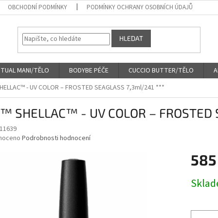
OBCHODNÍ PODMÍNKY
PODMÍNKY OCHRANY OSOBNÍCH ÚDAJŮ
HLEDAT
ITUAL MANI/TĚLO
BODYBE PÉČE
CUCCIO BUTTER/TĚLO
A
HELLAC™ - UV COLOR – FROSTED SEAGLASS 7,3ml/241 ***
™ SHELLAC™ - UV COLOR – FROSTED S
11639
né
noceno
Podrobnosti hodnocení
ní
585
u
Měrná
Skla
cena:
ek.