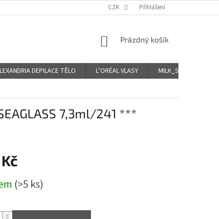
CZK
Přihlášení
NÁKUPNÍ
Prázdný košík
KOŠÍK
LEXANDRIA DEPILACE TĚLO
L’ORÉAL VLASY
MILK_SHAKE Icy VLA
EAGLASS 7,3ml/241 ***
 Kč
dem
(>5 ks)