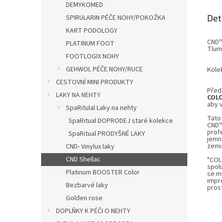
DEMYKOMED
Det
SPIRULARIN PÉČE NOHY/POKOŽKA
KART PODOLOGY
CND™
PLATINUM FOOT
Tlum
FOOTLOGIX NOHY
GEHWOL PÉČE NOHY/RUCE
Kole
CESTOVNÍ MINI PRODUKTY
Před
LAKY NA NEHTY
COL
aby v
SpaRitulal Laky na nehty
Tato 
SpaRitual DOPRODEJ staré kolekce
CND™
prof
SpaRitual PRODYŠNÉ LAKY
jemn
zemi
CND- Vinylux laky
CND Shellac
"COL
spol
Platinum BOOSTER Color
se m
impr
Bezbarvé laky
pros
Golden rose
DOPLŇKY K PÉČI O NEHTY