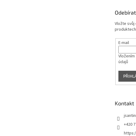
a
t
Odebírat
í
Vložte svůj
produktech
E-mail
Vložením 
údajů
PŘIHL
Kontakt
jsantin
+420 7
https: