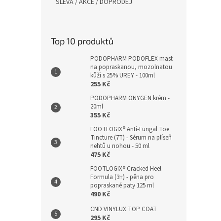
SLEVA / AKCE / DOPRODEJ
Top 10 produktů
PODOPHARM PODOFLEX mast
na popraskanou, mozolnatou
kůži s 25% UREY - 100ml
255 Kč
PODOPHARM ONYGEN krém -
20ml
355 Kč
FOOTLOGIX® Anti-Fungal Toe
Tincture (7T) - Sérum na plíseň
nehtů u nohou - 50 ml
475 Kč
FOOTLOGIX® Cracked Heel
Formula (3+) - pěna pro
popraskané paty 125 ml
490 Kč
CND VINYLUX TOP COAT
295 Kč