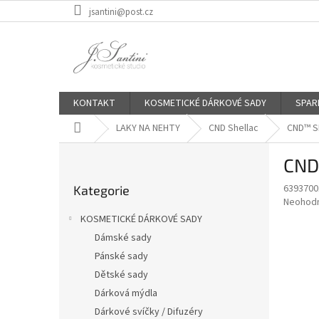
Přejít
jsantini@post.cz
na
obsah
KONTAKT
KOSMETICKÉ DÁRKOVÉ SADY
SPAR
Domů
LAKY NA NEHTY
CND Shellac
CND™ S
P
CND
o
Přeskočit
s
6393700
Kategorie
kategorie
t
Průměr
Neohod
r
hodnoce
KOSMETICKÉ DÁRKOVÉ SADY
a
produkt
Dámské sady
je
n
0,0
Pánské sady
n
z
í
Dětské sady
5
p
Dárková mýdla
hvězdič
a
Dárkové svíčky / Difuzéry