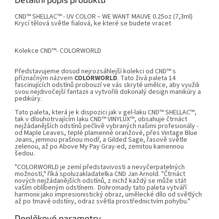
CND™ SHELLAC™ - UV COLOR – WE WANT MAUVE 0.25oz (7,3ml)
Krycí tělová světle fialová, ke které se budete vracet
Kolekce
CND™- COLORWORLD
Představujeme dosud nejrozsáhlejší kolekci od CND™ s
příznačným názvem
COLORWORLD
. Tato živá paleta 14
fascinujících odstínů probouzí ve vás skryté umělce, aby využili
svou nejdivočejší fantazii a vytvořili dokonalý design manikúry a
pedikúry.
Tato paleta, která je k dispozici jak v gel-laku CND™ SHELLAC™,
tak v dlouhotrvajícím laku CND™ VINYLUX™, obsahuje čtrnáct
nejžádanějších odstínů pečlivě vybraných našimi profesionály -
od Maple Leaves, teplé plamenné oranžové, přes Vintage Blue
Jeans, jemnou prašnou modř, a Gilded Sage, řasově světle
zelenou, až po Above My Pay Gray-ed, zemitou kamennou
šedou.
"COLORWORLD je zemí představivosti a nevyčerpatelných
možností," říká spoluzakladatelka CND Jan Arnold. "Čtrnáct
nových nejžádanějších odstínů, z nichž každý se může stát
vaším oblíbeným odstínem. Dohromady tato paleta vytváří
harmonii jako impresionistický obraz, umělecké dílo od světlých
až po tmavé odstíny, odraz světla prostřednictvím pohybu."
Doplňkové parametry