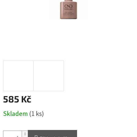
585 Kč
Měrná
Skladem
(1 ks)
cena: