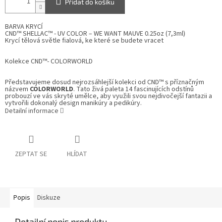
Přidat do košíku
BARVA KRYCÍ
CND™ SHELLAC™ - UV COLOR – WE WANT MAUVE 0.25oz (7,3ml)
Krycí tělová světle fialová, ke které se budete vracet
Kolekce
CND™- COLORWORLD
Představujeme dosud nejrozsáhlejší kolekci od CND™ s příznačným
názvem
COLORWORLD
. Tato živá paleta 14 fascinujících odstínů
probouzí ve vás skryté umělce, aby využili svou nejdivočejší fantazii a
vytvořili dokonalý design manikúry a pedikúry.
Detailní informace
ZEPTAT SE
HLÍDAT
Popis
Diskuze
Detailní popis produktu