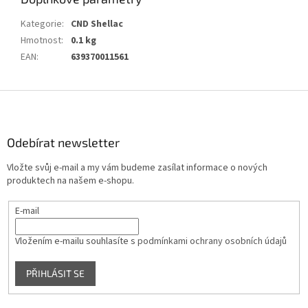
Kategorie
:
CND Shellac
Hmotnost
:
0.1 kg
EAN
:
639370011561
Z
á
p
a
Odebírat newsletter
t
Vložte svůj e-mail a my vám budeme zasílat informace o nových
í
produktech na našem e-shopu.
E-mail
Vložením e-mailu souhlasíte s
podmínkami ochrany osobních údajů
PŘIHLÁSIT SE