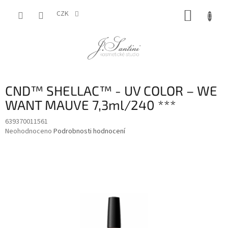
Přejít
NÁKUP
na
CZK
obsah
KOŠÍK
CND™ SHELLAC™ - UV COLOR – WE
WANT MAUVE 7,3ml/240 ***
639370011561
Průměrné
Neohodnoceno
Podrobnosti hodnocení
hodnocení
produktu
je
0,0
z
5
hvězdiček.