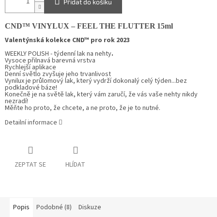
Přidat do košíku
CND
™
VINYLUX –
FEEL THE FLUTTER
15ml
Valentýnská kolekce CND™ pro rok 2023
WEEKLY POLISH - týdenní lak na nehty
.
Vysoce přilnavá barevná vrstva
Rychlejší aplikace
Denní světlo zvyšuje jeho trvanlivost
Vynilux
je průlomový lak, který vydrží dokonalý celý týden...bez
podkladové báze!
Konečně je na světě lak, který vám zaručí, že vás vaše nehty nikdy
nezradí!
Měňte ho proto, že chcete, a ne proto, že je to nutné.
Detailní informace
ZEPTAT SE
HLÍDAT
Popis
Podobné (8)
Diskuze