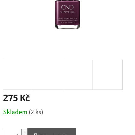
275 Kč
Měrná
Skladem
(2 ks)
cena: