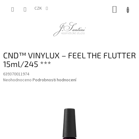
Přejít
NÁKUP
na
CZK
obsah
KOŠÍK
CND™ VINYLUX – FEEL THE FLUTTER
15ml/245 ***
639370011974
Průměrné
Neohodnoceno
Podrobnosti hodnocení
hodnocení
produktu
je
0,0
z
5
hvězdiček.