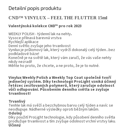
Detailní popis produktu
CND
™
VINYLUX –
FEEL THE FLUTTER
15ml
Valentýnská kolekce CND™ pro rok 2023
WEEKLY POLISH - týdenní lak na nehty
.
Vysoce přilnavá barevná vrstva
Rychlejší aplikace
Denní světlo zvyšuje jeho trvanlivost
Vynilux
je průlomový lak, který vydrží dokonalý celý týden...bez
podkladové báze!
Konečně je na světě lak, který vám zaručí, že vás vaše nehty
nikdy nezradí!
Měňte ho proto, že chcete, a ne proto, že je to nutné.
Vinylux Weekly Polish a Weekly Top Coat společně tvoří
jedinečný systém. Díky technologii ProLight vzniká účinný
řetězec zesíťovaných polymerů, který zaručuje odolnost
vůči odlupování. Působením denního světla se zvyšuje
trvanlivost!
Trvanlivý
Tenhle lak má svěží a bezchybnou barvu celý týden a navíc se
neodlupuje. Nádherné výsledky oproti běžným lakům.
Odolný
Díky použití ProLight technologie, kdy působení denního světla
prodlužuje trvanlivost a tím zvyšuje odolnost vrchní vrstvy laku.
Účinný