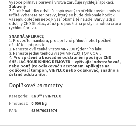
Vysoce přilnavá barevná vrstva zaručuje rychlejší aplikaci.
Zábavný
Z široké nabídky odstínů inspirovaných přehlídkovými moly si
určitě vyberete ten pravý, který se bude dokonale hodit k
vašemu oblečení nebo k vaší okamžité náladě. Barvy ladí s
odstíny CND Shellac, ať už pro použití na prsty na nohou či pro
rychlou úpravu.
SNADNÁ APLIKACE
1. Proveďte manikúru, pro správné přilnutí nehet pečlivě
očistěte a připravte.
2. Naneste dvě tenké vrstvy VINYLUX týdenního laku.
3. Naneste jednu tenkou vrstvu VINYLUX TOP COAT.
4. Pro správné a bezvadné odstranění použijte CND
SHELLAC NOURISHING REMOVER – vyživující odstraňovač,
nebo použijte odlakovač s acetonem. Aplikujte na
odličovací tampon, VINYLUX nebo odlakovač, snadno a
šetrně odstraníte.
Doplňkové parametry
Kategorie
:
CND™ / VINYLUX
Hmotnost
:
0.056 kg
EAN
:
639370011974
Z
á