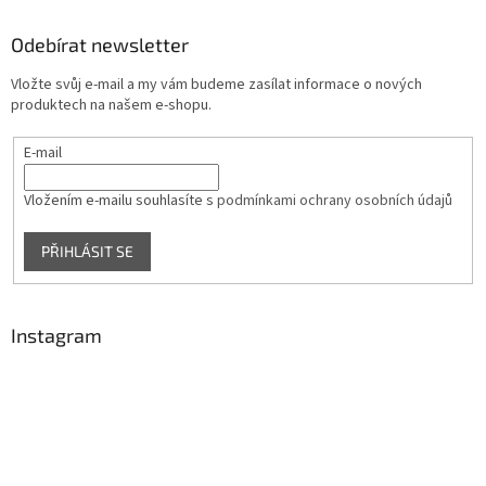
p
a
Odebírat newsletter
t
Vložte svůj e-mail a my vám budeme zasílat informace o nových
í
produktech na našem e-shopu.
E-mail
Vložením e-mailu souhlasíte s
podmínkami ochrany osobních údajů
PŘIHLÁSIT SE
Instagram