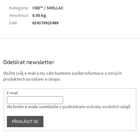
Kategorie
:
CND™ / SHELLAC
Hmotnost
:
0.05 kg
EAN
:
639370923499
Z
á
p
a
Odebírat newsletter
t
Vložte svůj e-mail a my vám budeme zasílat informace o nových
í
produktech na našem e-shopu.
E-mail
Vložením e-mailu souhlasíte s
podmínkami ochrany osobních údajů
PŘIHLÁSIT SE