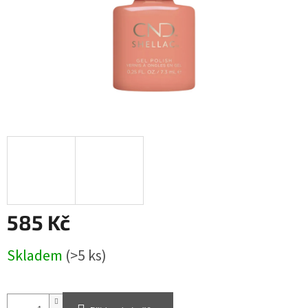
585 Kč
Měrná
Skladem
(>5 ks)
cena: