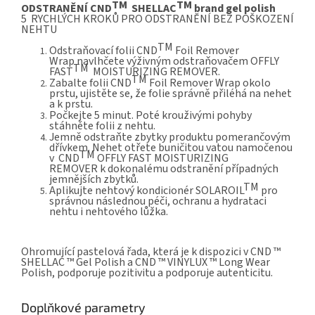
TM
TM
ODSTRANĚNÍ CND
SHELLAC
brand gel polish
5 RYCHLÝCH KROKŮ PRO ODSTRANĚNÍ BEZ POŠKOZENÍ
NEHTU
TM
Odstraňovací folii
CND
Foil Remover
Wrap
navlhčete výživným odstraňovačem OFFLY
TM
FAST
MOISTURIZING REMOVER.
TM
Zabalte folii
CND
Foil Remover Wrap
okolo
prstu, ujistěte se, že folie správně přiléhá na nehet
a k prstu.
Počkejte 5 minut. Poté krouživými pohyby
stáhněte folii z nehtu.
Jemně odstraňte zbytky produktu pomerančovým
dřívkem. Nehet otřete buničitou vatou namočenou
TM
v
CND
OFFLY FAST MOISTURIZING
REMOVER k dokonalému odstranění případných
jemnějších zbytků.
TM
Aplikujte nehtový kondicionér
SOLAROIL
pro
správnou následnou péči, ochranu a hydrataci
nehtu i nehtového lůžka.
Ohromující pastelová řada, která je k dispozici v CND ™
SHELLAC ™ Gel Polish a CND ™ VINYLUX ™ Long Wear
Polish, podporuje pozitivitu a podporuje autenticitu.
Doplňkové parametry