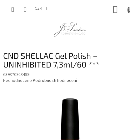
Přejít
NÁKUP
na
CZK
obsah
KOŠÍK
CND SHELLAC Gel Polish –
UNINHIBITED 7,3ml/60 ***
639370923499
Průměrné
Neohodnoceno
Podrobnosti hodnocení
hodnocení
produktu
je
0,0
z
5
hvězdiček.