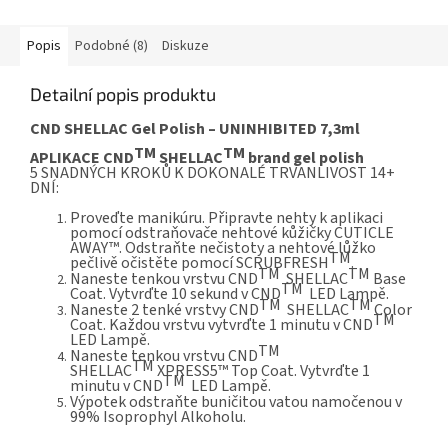
Popis
Podobné (8)
Diskuze
Detailní popis produktu
CND SHELLAC Gel Polish – UNINHIBITED
7,3ml
TM
TM
APLIKACE CND
SHELLAC
brand gel polish
5 SNADNÝCH KROKŮ K DOKONALÉ TRVANLIVOST 14+
DNÍ:
Proveďte manikúru. Připravte nehty k aplikaci
pomocí odstraňovače nehtové kůžičky
CUTICLE
AWAY™
. Odstraňte nečistoty a nehtové lůžko
TM
pečlivě očistěte pomocí
SCRUBFRESH
.
TM
TM
Naneste tenkou vrstvu
CND
SHELLAC
Base
TM
Coat
. Vytvrďte 10 sekund v
CND
LED Lampě
.
TM
TM
Naneste 2 tenké vrstvy
CND
SHELLAC
Color
TM
Coat
. Každou vrstvu vytvrďte 1 minutu v
CND
LED Lampě
.
TM
Naneste tenkou vrstvu
CND
TM
SHELLAC
XPRESS5™ Top Coat
. Vytvrďte 1
TM
minutu v
CND
LED Lampě
.
Výpotek odstraňte buničitou vatou namočenou v
99% Isoprophyl Alkoholu.