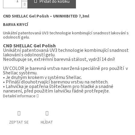
Přidat do košíku
CND SHELLAC Gel Polish – UNINHIBITED
7,3ml
BARVA KRYCÍ
Unikátní patentovaná UV3 technologie kombinující snadnost lakování s
odolností gelu.
CND SHELLAC
Gel Polish
Unikátní patentovaná UV3 technologie kombinující snadnost
lakování s odolností gelu.
Neodlupuje se, extrémní barevná stálost, vydrží 14 dní!
UV COLOR je barevná vrstva navržená speciálně pro použítí v
Shellac systému.
• Je druhým krokem v systému Shellac.
• Přináší dlouhotrvající barevnou vrstvu na nehtech.
• Lahvička je opatřena štětečkem pro hladké a snadné
nanesení, před použitím lahvičku řádně protřepejte.
Detailní informace
ZEPTAT SE
HLÍDAT