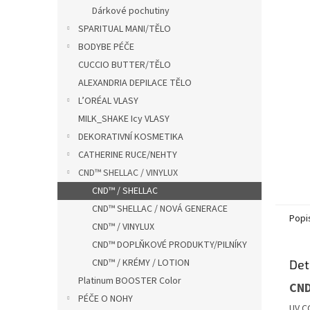
n
Dárkové pochutiny
e
SPARITUAL MANI/TĚLO
l
BODYBE PÉČE
CUCCIO BUTTER/TĚLO
ALEXANDRIA DEPILACE TĚLO
L’ORÉAL VLASY
MILK_SHAKE Icy VLASY
DEKORATIVNÍ KOSMETIKA
CATHERINE RUCE/NEHTY
CND™ SHELLAC / VINYLUX
CND™ / SHELLAC
CND™ SHELLAC / NOVÁ GENERACE
Popi
CND™ / VINYLUX
CND™ DOPLŇKOVÉ PRODUKTY/PILNÍKY
CND™ / KRÉMY / LOTION
Det
Platinum BOOSTER Color
CND
PÉČE O NOHY
UV C