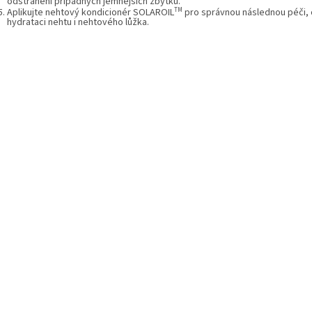
odstranění případných jemnějších zbytků.
TM
Aplikujte nehtový kondicionér
SOLAROIL
pro správnou následnou péči, 
hydrataci nehtu i nehtového lůžka.