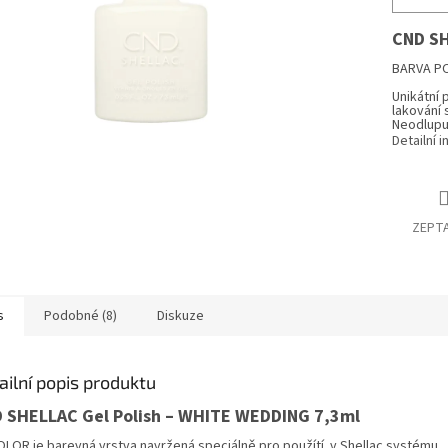
CND S
BARVA P
Unikátní 
lakování 
Neodlupuj
Detailní 
ZEPTA
s
Podobné (8)
Diskuze
ailní popis produktu
 SHELLAC Gel Polish – WHITE WEDDING 7,3ml
OLOR je barevná vrstva navržená speciálně pro použítí v Shellac systému.