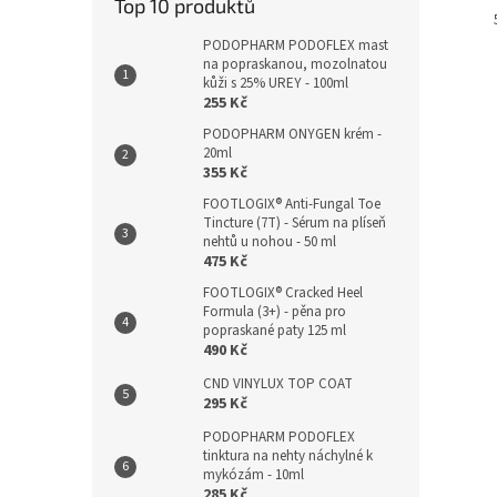
Top 10 produktů
PODOPHARM PODOFLEX mast
na popraskanou, mozolnatou
kůži s 25% UREY - 100ml
255 Kč
PODOPHARM ONYGEN krém -
20ml
355 Kč
FOOTLOGIX® Anti-Fungal Toe
Tincture (7T) - Sérum na plíseň
nehtů u nohou - 50 ml
475 Kč
FOOTLOGIX® Cracked Heel
Formula (3+) - pěna pro
popraskané paty 125 ml
490 Kč
CND VINYLUX TOP COAT
295 Kč
PODOPHARM PODOFLEX
tinktura na nehty náchylné k
mykózám - 10ml
285 Kč