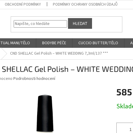
OBCHODNÍ PODMÍNKY
PODMÍNKY OCHRANY OSOBNÍCH ÚDAJŮ
HLEDAT
ITUAL MANI/TĚLO
BODYBE PÉČE
CUCCIO BUTTER/TĚLO
A
CND SHELLAC Gel Polish – WHITE WEDDING 7,3ml/137 ***
 SHELLAC Gel Polish – WHITE WEDDING
né
noceno
Podrobnosti hodnocení
ní
585
u
Měrná
Skla
cena:
ek.