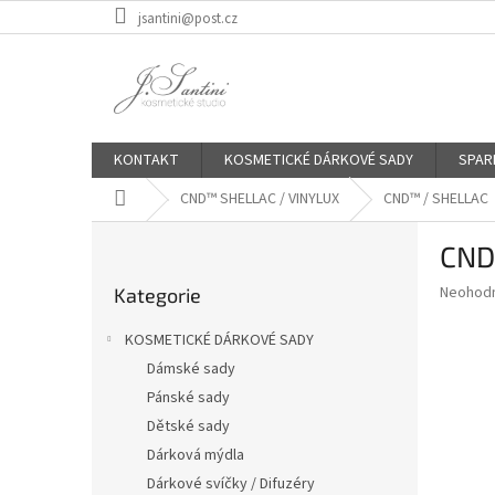
Přejít
jsantini@post.cz
na
obsah
KONTAKT
KOSMETICKÉ DÁRKOVÉ SADY
SPAR
Domů
CND™ SHELLAC / VINYLUX
CND™ / SHELLAC
P
CND
o
Přeskočit
s
Průměr
Neohod
Kategorie
kategorie
t
hodnoce
r
produkt
KOSMETICKÉ DÁRKOVÉ SADY
a
je
Dámské sady
0,0
n
z
Pánské sady
n
5
í
Dětské sady
hvězdič
p
Dárková mýdla
a
Dárkové svíčky / Difuzéry