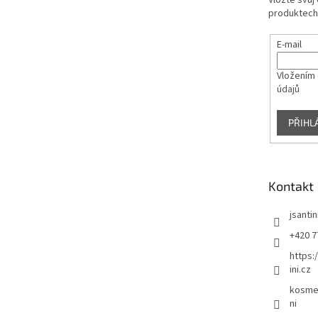
Vložte svůj
produktech
E-mail
Vložením 
údajů
PŘIHL
Kontakt
jsantin
+420 7
https:
ini.cz
kosmet
ni