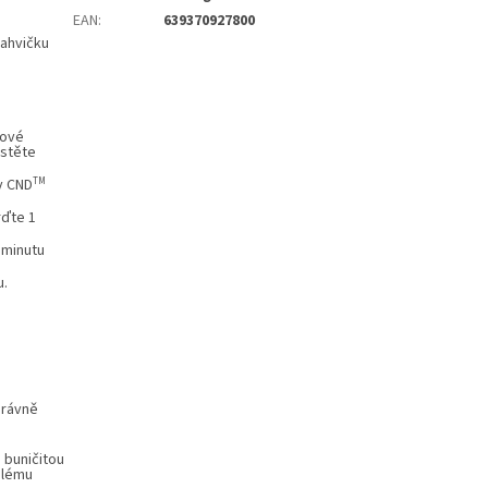
EAN
:
639370927800
lahvičku
tové
istěte
TM
v
CND
rďte 1
 minutu
u.
správně
 buničitou
alému