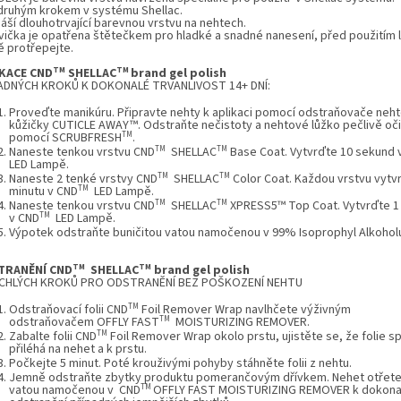
 druhým krokem v systému Shellac.
náší dlouhotrvající barevnou vrstvu na nehtech.
hvička je opatřena štětečkem pro hladké a snadné nanesení, před použitím 
ě protřepejte.
TM
TM
KACE CND
SHELLAC
brand gel polish
ADNÝCH KROKŮ K DOKONALÉ TRVANLIVOST 14+ DNÍ:
Proveďte manikúru. Připravte nehty k aplikaci pomocí odstraňovače neh
kůžičky
CUTICLE AWAY™
. Odstraňte nečistoty a nehtové lůžko pečlivě oč
TM
pomocí
SCRUBFRESH
.
TM
TM
Naneste tenkou vrstvu
CND
SHELLAC
Base Coat
. Vytvrďte 10 sekund 
LED Lampě
.
TM
TM
Naneste 2 tenké vrstvy
CND
SHELLAC
Color Coat
. Každou vrstvu vytv
TM
minutu v
CND
LED Lampě
.
TM
TM
Naneste tenkou vrstvu
CND
SHELLAC
XPRESS5™ Top Coat
. Vytvrďte 1
TM
v
CND
LED Lampě
.
Výpotek odstraňte buničitou vatou namočenou v 99% Isoprophyl Alkohol
TM
TM
TRANĚNÍ CND
SHELLAC
brand gel polish
CHLÝCH KROKŮ PRO ODSTRANĚNÍ BEZ POŠKOZENÍ NEHTU
TM
Odstraňovací folii
CND
Foil Remover Wrap
navlhčete výživným
TM
odstraňovačem OFFLY FAST
MOISTURIZING REMOVER.
TM
Zabalte folii
CND
Foil Remover Wrap
okolo prstu, ujistěte se, že folie 
přiléhá na nehet a k prstu.
Počkejte 5 minut. Poté krouživými pohyby stáhněte folii z nehtu.
Jemně odstraňte zbytky produktu pomerančovým dřívkem. Nehet otřete
TM
vatou namočenou v
CND
OFFLY FAST MOISTURIZING REMOVER k dokon