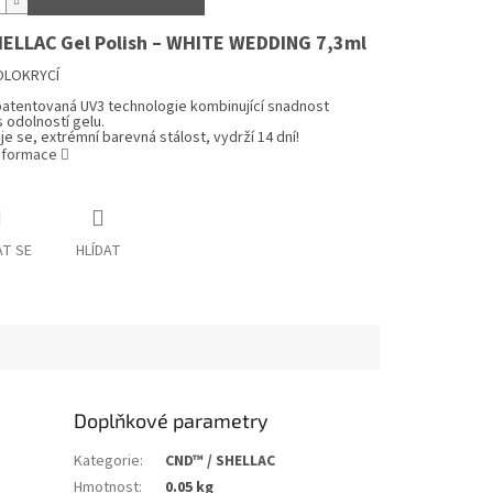
HELLAC
Gel Polish – WHITE WEDDING 7,3ml
OLOKRYCÍ
patentovaná UV3 technologie kombinující snadnost
s odolností gelu.
e se, extrémní barevná stálost, vydrží 14 dní!
informace
T SE
HLÍDAT
Doplňkové parametry
Kategorie
:
CND™ / SHELLAC
Hmotnost
:
0.05 kg