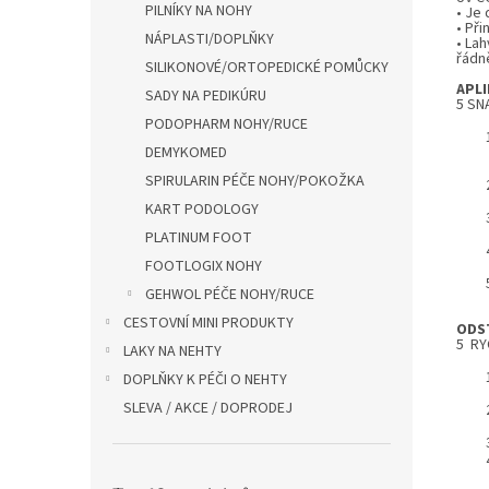
PILNÍKY NA NOHY
• Je
• Při
NÁPLASTI/DOPLŇKY
• La
řádn
SILIKONOVÉ/ORTOPEDICKÉ POMŮCKY
APLI
SADY NA PEDIKÚRU
5 SN
PODOPHARM NOHY/RUCE
DEMYKOMED
SPIRULARIN PÉČE NOHY/POKOŽKA
KART PODOLOGY
PLATINUM FOOT
FOOTLOGIX NOHY
GEHWOL PÉČE NOHY/RUCE
CESTOVNÍ MINI PRODUKTY
ODS
5 RY
LAKY NA NEHTY
DOPLŇKY K PÉČI O NEHTY
SLEVA / AKCE / DOPRODEJ