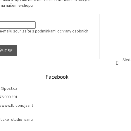
 e-mail a my vám budeme zasílat informace o nových
 na našem e-shopu.
e-mailu souhlasíte s
podmínkami ochrany osobních
ÁSIT SE
Sled
Facebook
i
@
post.cz
76 000 391
//www.fb.com/jsant
icke_studio_santi