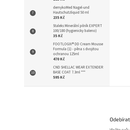
demykoMed Nagel-und
Hautschutzliquid 50 ml
235 Kč
Staleks Minerální pilník EXPERT
100/180 (hygienicky baleno)
35 Kč
FOOTLOGIX® DD Cream Mousse
Formula (1) - pěna s dvojitou
ochranou 125ml
470 Kč
CND SHELLAC WEAR EXTENDER
BASE COAT 7.3ml ***
595 Kč
Z
á
p
a
t
Odebírat
í