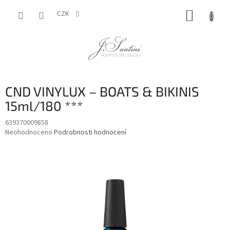
Přejít
NÁKUP
na
CZK
obsah
KOŠÍK
CND VINYLUX – BOATS & BIKINIS
15ml/180 ***
639370009858
Průměrné
Neohodnoceno
Podrobnosti hodnocení
hodnocení
produktu
je
0,0
z
5
hvězdiček.