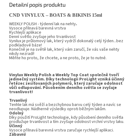
Detailní popis produktu
CND VINYLUX –
BOATS
&
BIKINIS
15ml
WEEKLY POLISH - týdenní lak na nehty
.
Vysoce přilnavá barevná vrstva
Rychlejší aplikace
Denní světlo zvyšuje jeho trvanlivost
Vynilux
je průlomový lak, který vydrží dokonalý celý týden...bez
podkladové báze!
Konečně je na světě lak, který vám zaručí, že vás vaše nehty
nikdy nezradí!
Měňte ho proto, že chcete, a ne proto, že je to nutné.
Vinylux Weekly Polish a Weekly Top Coat společně tvoří
jedinečný systém. Díky technologii ProLight vzniká účinný
řetězec zesíťovaných polymerů, který zaručuje odolnost
vůči odlupování. Působením denního světla se zvyšuje
trvanlivost!
Trvanlivý
Tenhle lak má svěží a bezchybnou barvu celý týden a navíc se
neodlupuje. Nádherné výsledky oproti běžným lakům.
Odolný
Díky použití ProLight technologie, kdy působení denního světla
prodlužuje trvanlivost a tím zvyšuje odolnost vrchní vrstvy laku.
Účinný
Vysoce přilnavá barevná vrstva zaručuje rychlejší aplikaci.
Zábavný