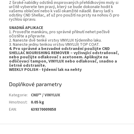
Z široké nabídky odstínů inspirovaných přehlídkovými moly si
určitě vyberete ten pravý, který se bude dokonale hodit k
vašemu oblečení nebo k vaší okamžité náladě. Barvy ladí s
odstíny CND Shellac, ať už pro použití na prsty na nohou či pro
rychlou úpravu.
SNADNÁ APLIKACE
1. Proveďte manikúru, pro správné přilnutí nehet pečlivě
očistěte a připravte.
2. Naneste dvě tenké vrstvy VINYLUX týdenního laku.
3. Naneste jednu tenkou vrstvu VINYLUX TOP COAT.
4. Pro správné a bezvadné odstranění použijte CND
SHELLAC NOURISHING REMOVER – vyživující odstraňovač,
nebo použijte odlakovač s acetonem. Aplikujte na
odličovací tampon, VINYLUX nebo odlakovač, snadno a
šetrně odstraníte.
WEEKLY POLISH - týdenní lak na nehty
Doplňkové parametry
Kategorie
:
CND™ / VINYLUX
Hmotnost
:
0.05 kg
EAN
:
639370009858
Z
á