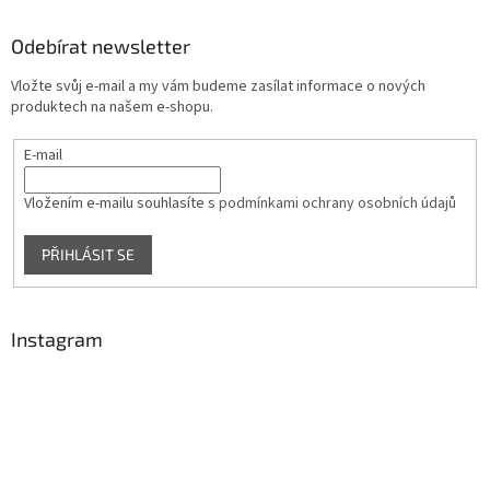
p
a
Odebírat newsletter
t
Vložte svůj e-mail a my vám budeme zasílat informace o nových
í
produktech na našem e-shopu.
E-mail
Vložením e-mailu souhlasíte s
podmínkami ochrany osobních údajů
PŘIHLÁSIT SE
Instagram