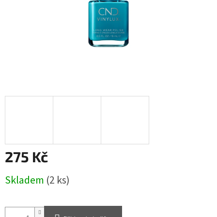
275 Kč
Měrná
Skladem
(2 ks)
cena: