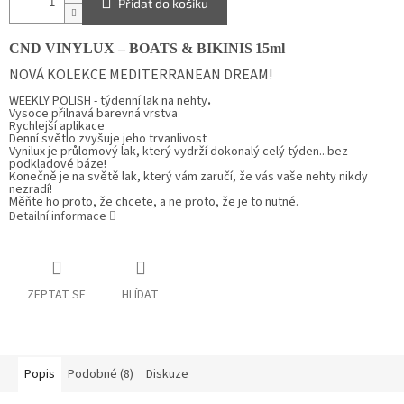
Přidat do košíku
CND VINYLUX –
BOATS
&
BIKINIS
15ml
NOVÁ KOLEKCE MEDITERRANEAN DREAM!
WEEKLY POLISH - týdenní lak na nehty
.
Vysoce přilnavá barevná vrstva
Rychlejší aplikace
Denní světlo zvyšuje jeho trvanlivost
Vynilux
je průlomový lak, který vydrží dokonalý celý týden...bez
podkladové báze!
Konečně je na světě lak, který vám zaručí, že vás vaše nehty nikdy
nezradí!
Měňte ho proto, že chcete, a ne proto, že je to nutné.
Detailní informace
ZEPTAT SE
HLÍDAT
Popis
Podobné (8)
Diskuze