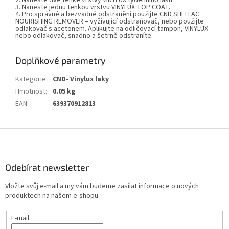
2. Naneste dvě tenké vrstvy VINYLUX týdenního laku.
3. Naneste jednu tenkou vrstvu VINYLUX TOP COAT.
4. Pro správné a bezvadné odstranění použijte CND SHELLAC
NOURISHING REMOVER – vyživující odstraňovač, nebo použijte
odlakovač s acetonem. Aplikujte na odličovací tampon, VINYLUX
nebo odlakovač, snadno a šetrně odstraníte.
Doplňkové parametry
Kategorie
:
CND- Vinylux laky
Hmotnost
:
0.05 kg
EAN
:
639370912813
Z
á
p
a
Odebírat newsletter
t
Vložte svůj e-mail a my vám budeme zasílat informace o nových
í
produktech na našem e-shopu.
E-mail