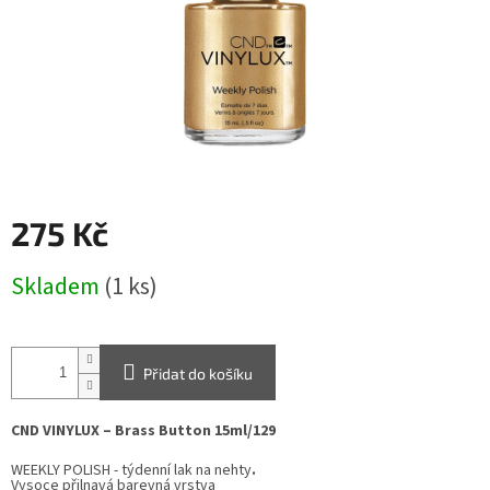
275 Kč
Měrná
Skladem
(1 ks)
cena:
Přidat do košíku
CND VINYLUX – Brass Button 15ml/
1
2
9
WEEKLY POLISH - týdenní lak na nehty
.
Vysoce přilnavá barevná vrstva