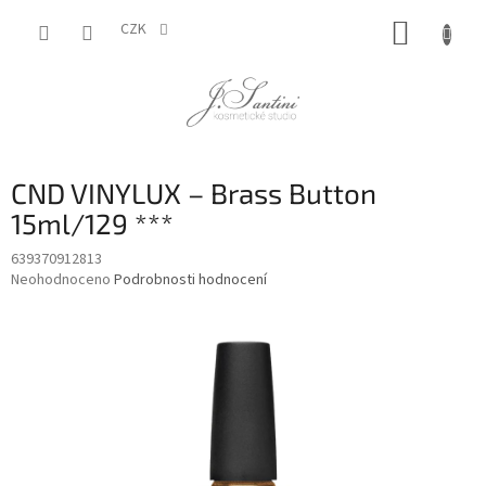
Přejít
NÁKUP
na
CZK
obsah
KOŠÍK
CND VINYLUX – Brass Button
15ml/129 ***
639370912813
Průměrné
Neohodnoceno
Podrobnosti hodnocení
hodnocení
produktu
je
0,0
z
5
hvězdiček.