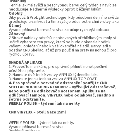
Trvanlivý
Tenhle lak má svěží a bezchybnou barvu celý týden a navíc se
neodlupuje. Nádherné výsledky oproti běžným lakům.
Odolný
Díky použití ProLight technologie, kdy působení denního světla
prodlužuje trvanlivost a tím zvyšuje odolnost vrchní vrstvy laku.
Účinný
Vysoce přilnavá barevná vrstva zaručuje rychlejší aplikaci.
Zábavný
Z široké nabídky odstínů inspirovaných přehlídkovými moly si
určitě vyberete ten pravý, který se bude dokonale hodit k
vašemu oblečení nebo k vaší okamžité náladě. Barvy ladí s
odstíny CND Shellac, ať už pro použití na prsty na nohou či pro
rychlou úpravu.
SNADNÁ APLIKACE
1. Proveďte manikúru, pro správné přilnutí nehet pečlivě
očistěte a připravte.
2. Naneste dvě tenké vrstvy VINYLUX týdenního laku.
3. Naneste jednu tenkou vrstvu VINYLUX TOP COAT.
4. Pro správné a bezvadné odstranění použijte CND
SHELLAC NOURISHING REMOVER – vyživující odstraňovač,
nebo použijte odlakovač s acetonem. Aplikujte na
odličovací tampon, VINYLUX nebo odlakovač, snadno a
šetrně odstraníte.
WEEKLY POLISH - týdenní lak na nehty
CND VINYLUX – S
tell Gaze
15ml
WEEKLY POLISH - týdenní lak na nehty
.
Vysoce přilnavá barevná vrstva