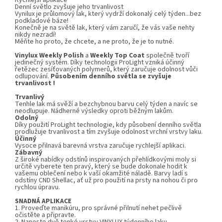
Rychlejší aplikace
Denní světlo zvyšuje jeho trvanlivost
Vynilux
je průlomový lak, který vydrží dokonalý celý týden...bez
podkladové báze!
Konečně je na světě lak, který vám zaručí, že vás vaše nehty
nikdy nezradí!
Měňte ho proto, že chcete, a ne proto, že je to nutné.
Vinylux
Weekly Polish
a
Weekly Top Coat
společně tvoří
jedinečný systém. Díky technologii ProLight vzniká účinný
řetězec zesíťovaných polymerů, který zaručuje odolnost vůči
odlupování.
Působením denního světla se zvyšuje
trvanlivost !
Trvanlivý
Tenhle lak má svěží a bezchybnou barvu celý týden a navíc se
neodlupuje. Nádherné výsledky oproti běžným lakům.
Odolný
Díky použití ProLight technologie, kdy působení denního světla
prodlužuje trvanlivost a tím zvyšuje odolnost vrchní vrstvy laku.
Účinný
Vysoce přilnavá barevná vrstva zaručuje rychlejší aplikaci.
Zábavný
Z široké nabídky odstínů inspirovaných přehlídkovými moly si
určitě vyberete ten pravý, který se bude dokonale hodit k
vašemu oblečení nebo k vaší okamžité náladě. Barvy ladí s
odstíny CND Shellac, ať už pro použití na prsty na nohou či pro
rychlou úpravu.
SNADNÁ APLIKACE
1. Proveďte manikúru, pro správné přilnutí nehet pečlivě
očistěte a připravte.