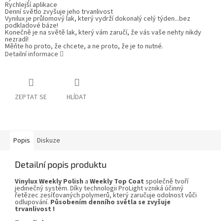
Rychlejší aplikace
Denní světlo zvyšuje jeho trvanlivost
Vynilux
je průlomový lak, který vydrží dokonalý celý týden...bez
podkladové báze!
Konečně je na světě lak, který vám zaručí, že vás vaše nehty nikdy
nezradí!
Měňte ho proto, že chcete, a ne proto, že je to nutné.
Detailní informace
ZEPTAT SE
HLÍDAT
Popis
Diskuze
Detailní popis produktu
Vinylux
Weekly Polish
a
Weekly Top Coat
společně tvoří
jedinečný systém. Díky technologii ProLight vzniká účinný
řetězec zesíťovaných polymerů, který zaručuje odolnost vůči
odlupování.
Působením denního světla se zvyšuje
trvanlivost !