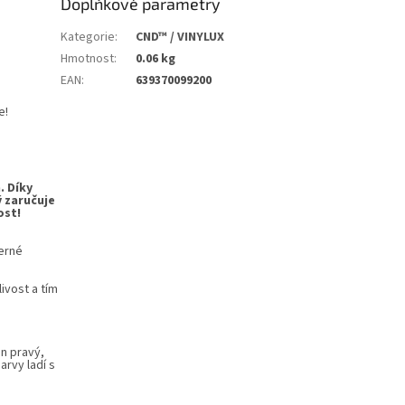
Doplňkové parametry
Kategorie
:
CND™ / VINYLUX
Hmotnost
:
0.06 kg
EAN
:
639370099200
e!
. Díky
ý zaručuje
ost!
herné
ivost a tím
en pravý,
rvy ladí s