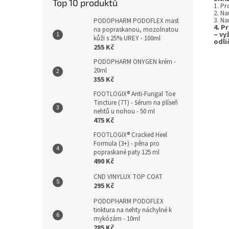
Top 10 produktů
1. Pr
2. N
3. N
PODOPHARM PODOFLEX mast
4. P
na popraskanou, mozolnatou
– vy
kůži s 25% UREY - 100ml
odli
255 Kč
PODOPHARM ONYGEN krém -
20ml
355 Kč
FOOTLOGIX® Anti-Fungal Toe
Tincture (7T) - Sérum na plíseň
nehtů u nohou - 50 ml
475 Kč
FOOTLOGIX® Cracked Heel
Formula (3+) - pěna pro
popraskané paty 125 ml
490 Kč
CND VINYLUX TOP COAT
295 Kč
PODOPHARM PODOFLEX
tinktura na nehty náchylné k
mykózám - 10ml
285 Kč