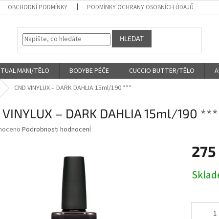
OBCHODNÍ PODMÍNKY
PODMÍNKY OCHRANY OSOBNÍCH ÚDAJŮ
HLEDAT
ITUAL MANI/TĚLO
BODYBE PÉČE
CUCCIO BUTTER/TĚLO
A
CND VINYLUX – DARK DAHLIA 15ml/190 ***
 VINYLUX – DARK DAHLIA 15ml/190 ***
né
noceno
Podrobnosti hodnocení
ní
275
u
Měrná
Skla
cena:
ek.