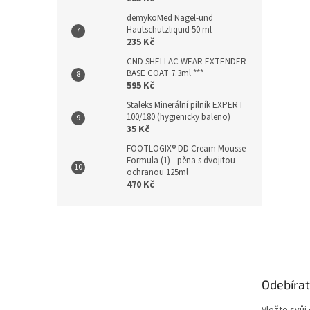
demykoMed Nagel-und
Hautschutzliquid 50 ml
235 Kč
CND SHELLAC WEAR EXTENDER
BASE COAT 7.3ml ***
595 Kč
Staleks Minerální pilník EXPERT
100/180 (hygienicky baleno)
35 Kč
FOOTLOGIX® DD Cream Mousse
Formula (1) - pěna s dvojitou
ochranou 125ml
470 Kč
Z
á
p
a
t
Odebírat
í