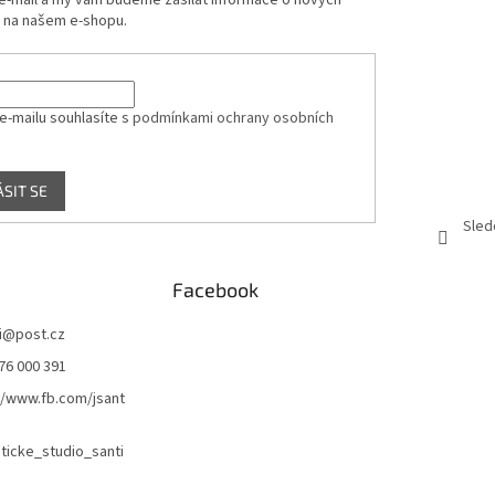
 e-mail a my vám budeme zasílat informace o nových
 na našem e-shopu.
e-mailu souhlasíte s
podmínkami ochrany osobních
ÁSIT SE
Sled
Facebook
i
@
post.cz
76 000 391
//www.fb.com/jsant
icke_studio_santi