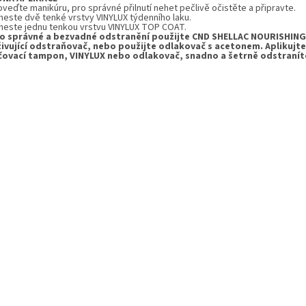
oveďte manikúru, pro správné přilnutí nehet pečlivě očistěte a připravte.
aneste dvě tenké vrstvy VINYLUX týdenního laku.
aneste jednu tenkou vrstvu VINYLUX TOP COAT.
ro správné a bezvadné odstranění použijte CND SHELLAC NOURISHIN
živující odstraňovač, nebo použijte odlakovač s acetonem. Aplikujte
čovací tampon, VINYLUX nebo odlakovač, snadno a šetrně odstranít