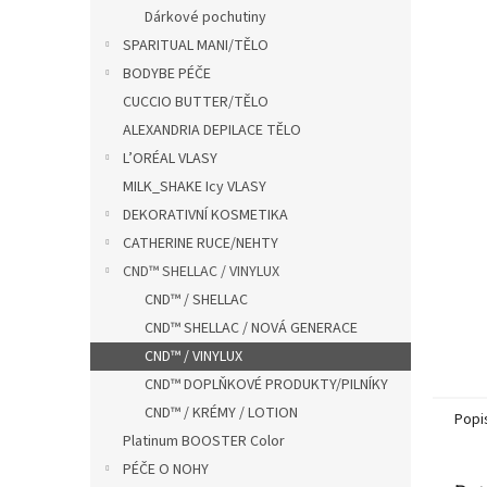
n
Dárkové pochutiny
e
SPARITUAL MANI/TĚLO
l
BODYBE PÉČE
CUCCIO BUTTER/TĚLO
ALEXANDRIA DEPILACE TĚLO
L’ORÉAL VLASY
MILK_SHAKE Icy VLASY
DEKORATIVNÍ KOSMETIKA
CATHERINE RUCE/NEHTY
CND™ SHELLAC / VINYLUX
CND™ / SHELLAC
CND™ SHELLAC / NOVÁ GENERACE
CND™ / VINYLUX
CND™ DOPLŇKOVÉ PRODUKTY/PILNÍKY
CND™ / KRÉMY / LOTION
Popi
Platinum BOOSTER Color
PÉČE O NOHY