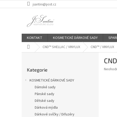
Přejít
jsantini@post.cz
na
obsah
KONTAKT
KOSMETICKÉ DÁRKOVÉ SADY
SPAR
Domů
CND™ SHELLAC / VINYLUX
CND™ / VINYLUX
P
CND
o
Přeskočit
s
Průměr
Neohod
Kategorie
kategorie
t
hodnoce
r
produkt
KOSMETICKÉ DÁRKOVÉ SADY
a
je
Dámské sady
0,0
n
z
Pánské sady
n
5
í
Dětské sady
hvězdič
p
Dárková mýdla
a
Dárkové svíčky / Difuzéry