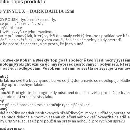
ailní popis produktu
D VINYLUX –
D
ARK DAHLIA
15ml
LY POLISH - týdenní lak na nehty
.
ce přilnavá barevná vrstva
ejší aplikace
 světlo zvyšuje jeho trvanlivost
ux
je průlomový lak, který vydrží dokonalý celý týden...bez podkladové báz
ně je na světě lak, který vám zaručí, že vás vaše nehty nikdy nezradí!
 ho proto, že chcete, a ne proto, že je to nutné.
lux Weekly Polish a Weekly Top Coat společně tvoří jedinečný systém
nologii ProLight vzniká účinný řetězec zesíťovaných polymerů, kter
nost vůči odlupování. Působením denního světla se zvyšuje trvanliv
nlivý
le lak má svěží a bezchybnou barvu celý týden a navíc se neodlupuje. Nád
edky oproti běžným lakům.
lný
použití ProLight technologie, kdy působení denního světla prodlužuje trvanl
je odolnost vrchní vrstvy laku.
ný
e přilnavá barevná vrstva zaručuje rychlejší aplikaci.
avný
roké nabídky odstínů inspirovaných přehlídkovými moly si určitě vyberete t
ý se bude dokonale hodit k vašemu oblečení nebo k vaší okamžité náladě. Ba
ny CND Shellac, ať už pro použití na prsty na nohou či pro rychlou úpravu.
DNÁ APLIKACE