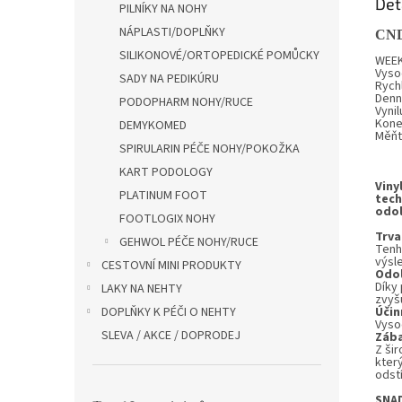
Det
PILNÍKY NA NOHY
NÁPLASTI/DOPLŇKY
CN
SILIKONOVÉ/ORTOPEDICKÉ POMŮCKY
WEEK
Vyso
SADY NA PEDIKÚRU
Rychl
Denní
PODOPHARM NOHY/RUCE
Vynil
Koneč
DEMYKOMED
Měňte
SPIRULARIN PÉČE NOHY/POKOŽKA
KART PODOLOGY
Viny
PLATINUM FOOT
tech
odol
FOOTLOGIX NOHY
Trva
GEHWOL PÉČE NOHY/RUCE
Tenh
výsl
CESTOVNÍ MINI PRODUKTY
Odo
Díky 
LAKY NA NEHTY
zvyšu
DOPLŇKY K PÉČI O NEHTY
Účin
Vysoc
SLEVA / AKCE / DOPRODEJ
Záb
Z ši
kter
odstí
SNA