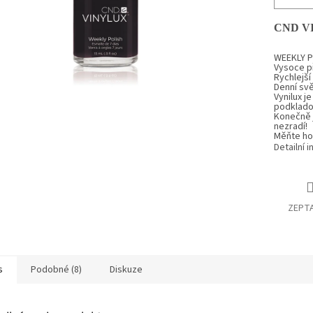
CND V
WEEKLY PO
Vysoce př
Rychlejší
Denní svě
Vynilux
je
podklado
Konečně j
nezradí!
Měňte ho 
Detailní 
ZEPTA
s
Podobné (8)
Diskuze