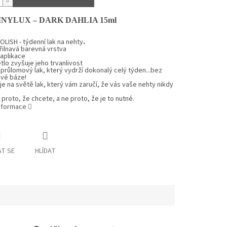
INYLUX –
D
ARK DAHLIA
15ml
LISH - týdenní lak na nehty
.
ilnavá barevná vrstva
 aplikace
tlo zvyšuje jeho trvanlivost
 průlomový lak, který vydrží dokonalý celý týden...bez
vé báze!
e na světě lak, který vám zaručí, že vás vaše nehty nikdy
proto, že chcete, a ne proto, že je to nutné.
informace
T SE
HLÍDAT