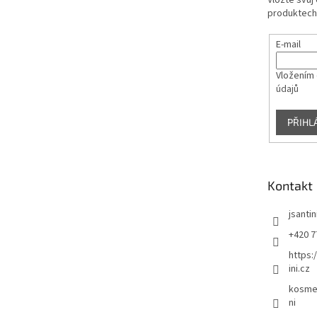
Vložte svůj
produktech
E-mail
Vložením 
údajů
PŘIHL
Kontakt
jsantin
+420 7
https:
ini.cz
kosmet
ni