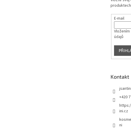
Vložte svůj
produktech
E-mail
Vložením 
údajů
PŘIHL
Kontakt
jsantin
+420 7
https:
ini.cz
kosmet
ni