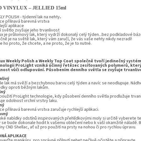
D VINYLUX –
J
ELLIED
15ml
LY POLISH - týdenní lak na nehty
.
ce přilnavá barevná vrstva
ejší aplikace
 světlo zvyšuje jeho trvanlivost
ux
je průlomový lak, který vydrží dokonalý celý týden...bez podkladové báz
ně je na světě lak, který vám zaručí, že vás vaše nehty nikdy nezradí!
 ho proto, že chcete, a ne proto, že je to nutné.
lux Weekly Polish a Weekly Top Coat společně tvoří jedinečný systém
nologii ProLight vzniká účinný řetězec zesíťovaných polymerů, kter
nost vůči odlupování. Působením denního světla se zvyšuje trvanliv
nlivý
le lak má svěží a bezchybnou barvu celý týden a navíc se neodlupuje. Nád
edky oproti běžným lakům.
lný
použití ProLight technologie, kdy působení denního světla prodlužuje trvanl
je odolnost vrchní vrstvy laku.
ný
e přilnavá barevná vrstva zaručuje rychlejší aplikaci.
avný
roké nabídky odstínů inspirovaných přehlídkovými moly si určitě vyberete t
ý se bude dokonale hodit k vašemu oblečení nebo k vaší okamžité náladě. Ba
ny CND Shellac, ať už pro použití na prsty na nohou či pro rychlou úpravu.
DNÁ APLIKACE
oveďte manikúru, pro správné přilnutí nehet pečlivě očistěte a připravte.