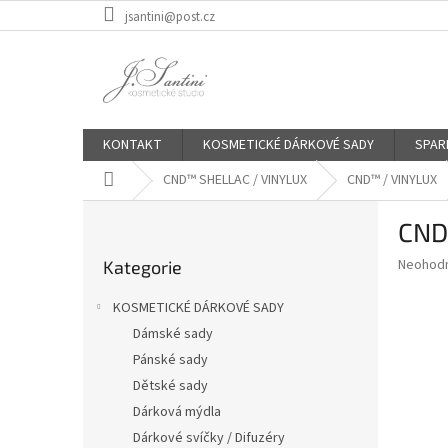
Přejít
jsantini@post.cz
na
obsah
KONTAKT
KOSMETICKÉ DÁRKOVÉ SADY
SPAR
Domů
CND™ SHELLAC / VINYLUX
CND™ / VINYLUX
P
CND
o
Přeskočit
s
Průměr
Neohod
Kategorie
kategorie
t
hodnoce
r
produkt
KOSMETICKÉ DÁRKOVÉ SADY
a
je
Dámské sady
0,0
n
z
Pánské sady
n
5
í
Dětské sady
hvězdič
p
Dárková mýdla
a
Dárkové svíčky / Difuzéry