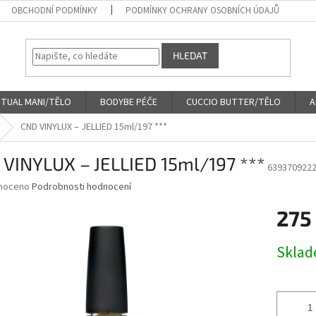
OBCHODNÍ PODMÍNKY
PODMÍNKY OCHRANY OSOBNÍCH ÚDAJŮ
HLEDAT
ITUAL MANI/TĚLO
BODYBE PÉČE
CUCCIO BUTTER/TĚLO
A
CND VINYLUX – JELLIED 15ml/197 ***
 VINYLUX – JELLIED 15ml/197 ***
639370922
né
noceno
Podrobnosti hodnocení
ní
275
u
Měrná
Skla
cena:
ek.