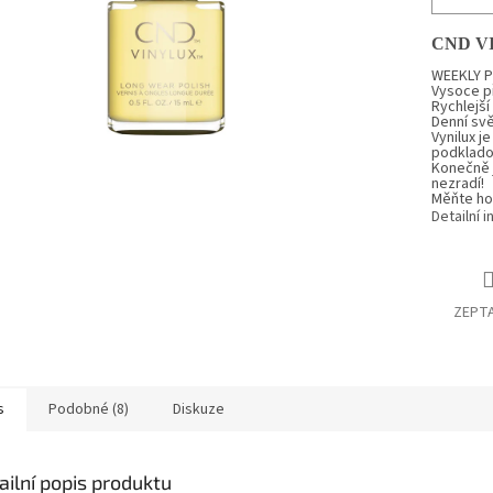
CND V
WEEKLY PO
Vysoce př
Rychlejší
Denní svě
Vynilux
je
podklado
Konečně j
nezradí!
Měňte ho 
Detailní 
ZEPTA
s
Podobné (8)
Diskuze
ailní popis produktu