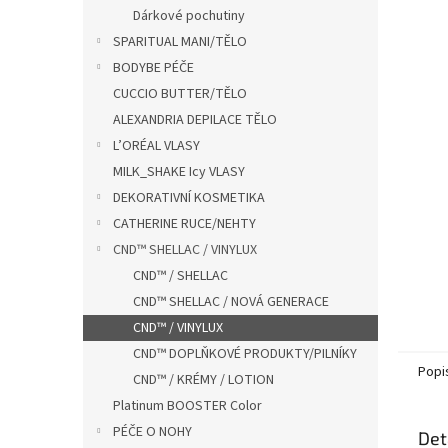
n
Dárkové pochutiny
e
SPARITUAL MANI/TĚLO
l
BODYBE PÉČE
CUCCIO BUTTER/TĚLO
ALEXANDRIA DEPILACE TĚLO
L’ORÉAL VLASY
MILK_SHAKE Icy VLASY
DEKORATIVNÍ KOSMETIKA
CATHERINE RUCE/NEHTY
CND™ SHELLAC / VINYLUX
CND™ / SHELLAC
CND™ SHELLAC / NOVÁ GENERACE
CND™ / VINYLUX
CND™ DOPLŇKOVÉ PRODUKTY/PILNÍKY
Popi
CND™ / KRÉMY / LOTION
Platinum BOOSTER Color
PÉČE O NOHY
Det