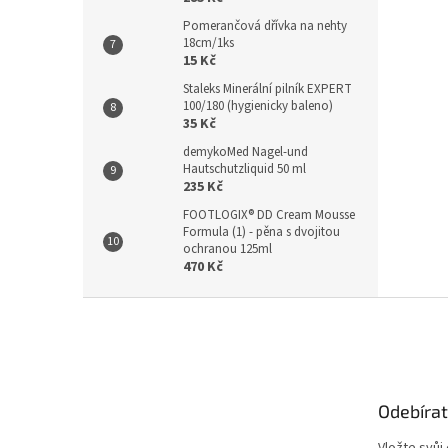
Pomerančová dřívka na nehty
18cm/1ks
15 Kč
Staleks Minerální pilník EXPERT
100/180 (hygienicky baleno)
35 Kč
demykoMed Nagel-und
Hautschutzliquid 50 ml
235 Kč
FOOTLOGIX® DD Cream Mousse
Formula (1) - pěna s dvojitou
ochranou 125ml
470 Kč
Z
á
p
a
t
Odebírat
í