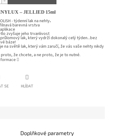
INYLUX –
J
ELLIED
15ml
LISH - týdenní lak na nehty
.
ilnavá barevná vrstva
 aplikace
tlo zvyšuje jeho trvanlivost
 průlomový lak, který vydrží dokonalý celý týden...bez
vé báze!
e na světě lak, který vám zaručí, že vás vaše nehty nikdy
proto, že chcete, a ne proto, že je to nutné.
informace
T SE
HLÍDAT
Doplňkové parametry