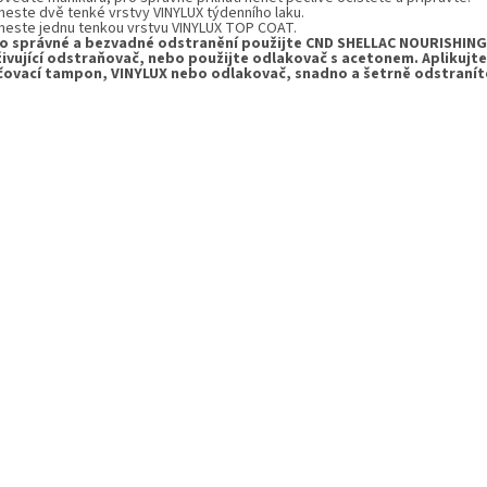
aneste dvě tenké vrstvy VINYLUX týdenního laku.
aneste jednu tenkou vrstvu VINYLUX TOP COAT.
ro správné a bezvadné odstranění použijte CND SHELLAC NOURISHIN
živující odstraňovač, nebo použijte odlakovač s acetonem. Aplikujte
čovací tampon, VINYLUX nebo odlakovač, snadno a šetrně odstranít