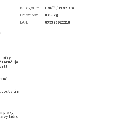
Kategorie
:
CND™ / VINYLUX
Hmotnost
:
0.06 kg
EAN
:
639370922218
e!
. Díky
ý zaručuje
ost!
herné
ivost a tím
en pravý,
rvy ladí s