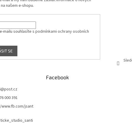
 e-mail a my vám budeme zasílat informace o nových
 na našem e-shopu.
e-mailu souhlasíte s
podmínkami ochrany osobních
ÁSIT SE
Sled
Facebook
i
@
post.cz
76 000 391
//www.fb.com/jsant
icke_studio_santi