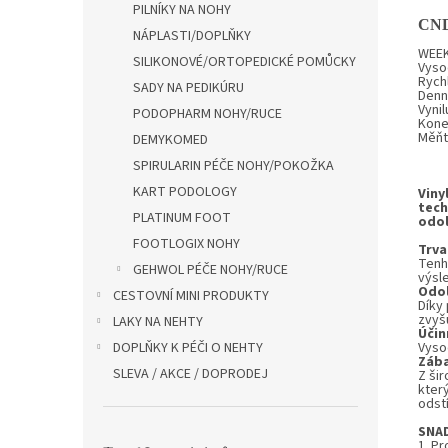
PILNÍKY NA NOHY
CN
NÁPLASTI/DOPLŇKY
WEEK
SILIKONOVÉ/ORTOPEDICKÉ POMŮCKY
Vyso
Rychl
SADY NA PEDIKÚRU
Denní
Vynil
PODOPHARM NOHY/RUCE
Koneč
Měňte
DEMYKOMED
SPIRULARIN PÉČE NOHY/POKOŽKA
KART PODOLOGY
Viny
tech
PLATINUM FOOT
odol
FOOTLOGIX NOHY
Trva
Tenh
GEHWOL PÉČE NOHY/RUCE
výsl
Odo
CESTOVNÍ MINI PRODUKTY
Díky 
zvyšu
LAKY NA NEHTY
Účin
DOPLŇKY K PÉČI O NEHTY
Vysoc
Záb
SLEVA / AKCE / DOPRODEJ
Z ši
kter
odstí
SNA
1. Pr