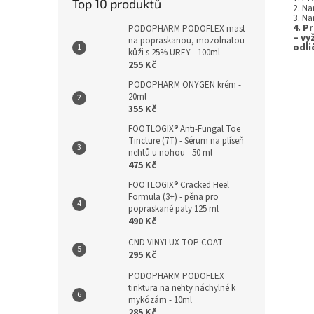
Top 10 produktů
2. N
3. N
4. P
PODOPHARM PODOFLEX mast
– vy
na popraskanou, mozolnatou
odli
kůži s 25% UREY - 100ml
255 Kč
PODOPHARM ONYGEN krém -
20ml
355 Kč
FOOTLOGIX® Anti-Fungal Toe
Tincture (7T) - Sérum na plíseň
nehtů u nohou - 50 ml
475 Kč
FOOTLOGIX® Cracked Heel
Formula (3+) - pěna pro
popraskané paty 125 ml
490 Kč
CND VINYLUX TOP COAT
295 Kč
PODOPHARM PODOFLEX
tinktura na nehty náchylné k
mykózám - 10ml
285 Kč