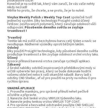
podkladové báze!
Konečně je na světě lak, který vám zaručí, že vás vaše nehty
nikdy nezradí!
Měňte ho proto, že chcete, a ne proto, že je to nutné.
Vinylux
Weekly Polish
a
Weekly Top Coat
společně tvoří
jedinečný systém. Díky technologii ProLight vzniká účinný
řetězec zesíťovaných polymerů, který zaručuje odolnost vůči
odlupování.
Působením denního světla se zvyšuje
trvanlivost !
Trvanlivý
Tenhle lak má svěží a bezchybnou barvu celý týden a navíc se
neodlupuje. Nádherné výsledky oproti běžným lakům.
Odolný
Díky použití ProLight technologie, kdy působení denního světla
prodlužuje trvanlivost a tím zvyšuje odolnost vrchní vrstvy laku.
Účinný
Vysoce přilnavá barevná vrstva zaručuje rychlejší aplikaci.
Zábavný
Z široké nabídky odstínů inspirovaných přehlídkovými moly si
určitě vyberete ten pravý, který se bude dokonale hodit k
vašemu oblečení nebo k vaší okamžité náladě. Barvy ladí s
odstíny CND Shellac, ať už pro použití na prsty na nohou či pro
rychlou úpravu.
SNADNÁ APLIKACE
1. Proveďte manikúru, pro správné přilnutí nehet pečlivě
očistěte a připravte.
2. Naneste dvě tenké vrstvy VINYLUX týdenního laku.
3. Naneste jednu tenkou vrstvu VINYLUX TOP COAT.
4. Pro správné a bezvadné odstranění použijte CND SHELLAC