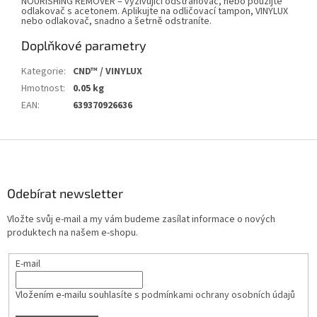
NOURISHING REMOVER – vyživující odstraňovač, nebo použijte
odlakovač s acetonem. Aplikujte na odličovací tampon, VINYLUX
nebo odlakovač, snadno a šetrně odstraníte.
Doplňkové parametry
Kategorie
:
CND™ / VINYLUX
Hmotnost
:
0.05 kg
EAN
:
639370926636
Z
á
p
a
Odebírat newsletter
t
Vložte svůj e-mail a my vám budeme zasílat informace o nových
í
produktech na našem e-shopu.
E-mail
Vložením e-mailu souhlasíte s
podmínkami ochrany osobních údajů