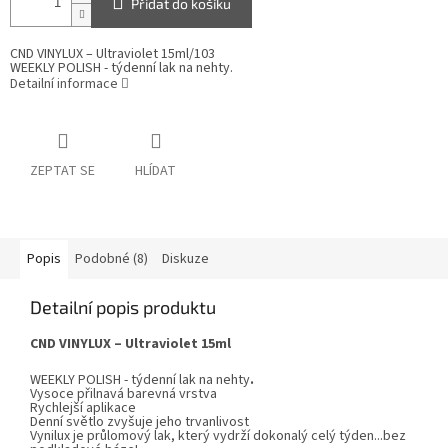
Přidat do košíku
CND VINYLUX – Ultraviolet 15ml/103
WEEKLY POLISH - týdenní lak na nehty.
Detailní informace
ZEPTAT SE
HLÍDAT
Popis
Podobné (8)
Diskuze
Detailní popis produktu
CND VINYLUX
–
Ultraviolet
15ml
WEEKLY POLISH - týdenní lak na nehty
.
Vysoce přilnavá barevná vrstva
Rychlejší aplikace
Denní světlo zvyšuje jeho trvanlivost
Vynilux
je průlomový lak, který vydrží dokonalý celý týden...bez