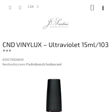
Přejít
NÁKUP
na
CZK
obsah
KOŠÍK
CND VINYLUX – Ultraviolet 15ml/103
***
639370926636
Průměrné
Neohodnoceno
Podrobnosti hodnocení
hodnocení
produktu
je
0,0
z
5
hvězdiček.