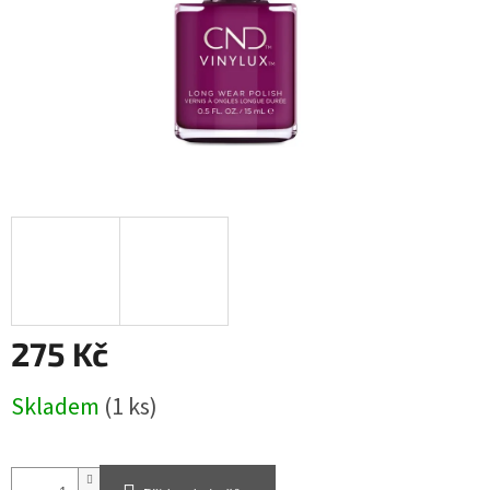
275 Kč
Měrná
Skladem
(1 ks)
cena: