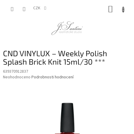
Přejít
NÁKUP
na
CZK
obsah
KOŠÍK
CND VINYLUX – Weekly Polish
Splash Brick Knit 15ml/30 ***
639370912837
Průměrné
Neohodnoceno
Podrobnosti hodnocení
hodnocení
produktu
je
0,0
z
5
hvězdiček.