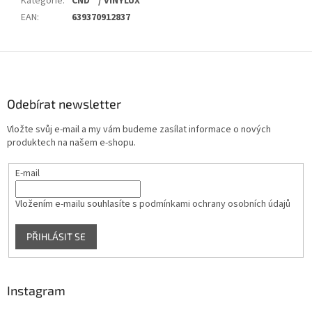
Kategorie
:
CND™ / VINYLUX
EAN
:
639370912837
Z
á
p
a
Odebírat newsletter
t
Vložte svůj e-mail a my vám budeme zasílat informace o nových
í
produktech na našem e-shopu.
E-mail
Vložením e-mailu souhlasíte s
podmínkami ochrany osobních údajů
PŘIHLÁSIT SE
Instagram