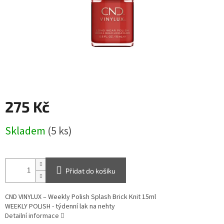
275 Kč
Měrná
Skladem
(5 ks)
cena:
Přidat do košíku
CND VINYLUX – Weekly Polish Splash Brick Knit 15ml
WEEKLY POLISH - týdenní lak na nehty
Detailní informace