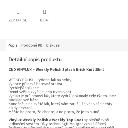
ZEPTAT SE
HLÍDAT
Popis
Podobné (8)
Diskuze
Detailní popis produktu
CND VINYLUX – Weekly Polish Splash
Brick Knit
15ml
WEEKLY POLISH - týdenní lak na nehty
.
Vysoce přilnavá barevná vrstva
Rychlejší aplikace
Denní světlo zvyšuje jeho trvanlivost
Vynilux
je průlomový lak, který vydrží dokonalý celý týden...bez
podkladové báze!
Konečně je na světě lak, který vám zaručí, že vás vaše nehty
nikdy nezradí!
Měňte ho proto, že chcete, a ne proto, že je to nutné.
Vinylux
Weekly Polish
a
Weekly Top Coat
společně tvoří
jedinečný systém. Díky technologii ProLight vzniká účinný