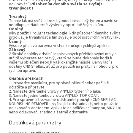
řetězec zesíťovaných polymerů, který zaručuje odolnost vůči
odlupování.
Působením denního světla se zvyšuje
trvanlivost !
Trvanlivý
Tenhle lak má svěží a bezchybnou barvu celý týden a navíc se
neodlupuje. Nádherné výsledky oproti běžným lakům.
Odolný
Díky použití ProLight technologie, kdy působení denního světla
prodlužuje trvanlivost a tím zvyšuje odolnost vrchní vrstvy laku.
Účinný
Vysoce přilnavá barevná vrstva zaručuje rychlejší aplikaci.
Zábavný
Z široké nabídky odstínů inspirovaných přehlídkovými moly si
určitě vyberete ten pravý, který se bude dokonale hodit k
vašemu oblečení nebo k vaší okamžité náladě. Barvy ladí s
odstíny CND Shellac, ať už pro použití na prsty na nohou či pro
rychlou úpravu.
SNADNÁ APLIKACE
1. Proveďte manikúru, pro správné přilnutí nehet pečlivě
očistěte a připravte.
2. Naneste dvě tenké vrstvy VINYLUX týdenního laku.
3. Naneste jednu tenkou vrstvu VINYLUX TOP COAT.
4. Pro správné a bezvadné odstranění použijte CND SHELLAC
NOURISHING REMOVER – vyživující odstraňovač, nebo použijte
odlakovač s acetonem. Aplikujte na odličovací tampon, VINYLUX
nebo odlakovač, snadno a šetrně odstraníte.
Doplňkové parametry