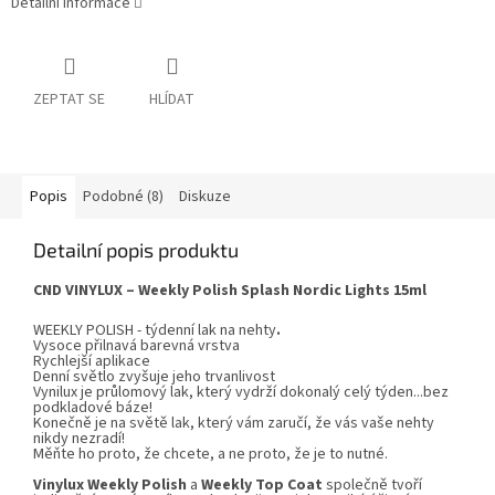
Detailní informace
ZEPTAT SE
HLÍDAT
Popis
Podobné (8)
Diskuze
Detailní popis produktu
CND VINYLUX – Weekly Polish Splash
Nordic Lights
15ml
WEEKLY POLISH - týdenní lak na nehty
.
Vysoce přilnavá barevná vrstva
Rychlejší aplikace
Denní světlo zvyšuje jeho trvanlivost
Vynilux
je průlomový lak, který vydrží dokonalý celý týden...bez
podkladové báze!
Konečně je na světě lak, který vám zaručí, že vás vaše nehty
nikdy nezradí!
Měňte ho proto, že chcete, a ne proto, že je to nutné.
Vinylux
Weekly Polish
a
Weekly Top Coat
společně tvoří