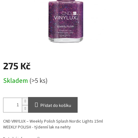
275 Kč
Měrná
Skladem
(>5 ks)
cena:
Přidat do košíku
CND VINYLUX – Weekly Polish Splash Nordic Lights 15ml
WEEKLY POLISH - týdenní lak na nehty