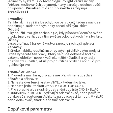
jedinečný systém. Díky technologii ProLight vzniká účinný
řetězec zesíťovaných polymerů, který zaručuje odolnost vůči
odlupování.
Působením denního světla se zvyšuje
trvanlivost !
Trvanlivý
Tenhle lak má svěží a bezchybnou barvu celý týden a navíc se
neodlupuje. Nádherné výsledky oproti běžným lakům.
Odolný
Díky použití ProLight technologie, kdy působení denního světla
prodlužuje trvanlivost a tím zvyšuje odolnost vrchní vrstvy laku.
Účinný
Vysoce přilnavá barevná vrstva zaručuje rychlejší aplikaci.
Zábavný
Z široké nabídky odstínů inspirovaných přehlídkovými moly si
určitě vyberete ten pravý, který se bude dokonale hodit k
vašemu oblečení nebo k vaší okamžité náladě. Barvy ladí s
odstíny CND Shellac, ať už pro použití na prsty na nohou či pro
rychlou úpravu.
SNADNÁ APLIKACE
1. Proveďte manikúru, pro správné přilnutí nehet pečlivě
očistěte a připravte.
2. Naneste dvě tenké vrstvy VINYLUX týdenního laku.
3. Naneste jednu tenkou vrstvu VINYLUX TOP COAT.
4. Pro správné a bezvadné odstranění použijte CND SHELLAC
NOURISHING REMOVER – vyživující odstraňovač, nebo použijte
odlakovač s acetonem. Aplikujte na odličovací tampon, VINYLUX
nebo odlakovač, snadno a šetrně odstraníte.
Doplňkové parametry