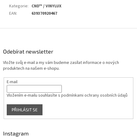
Kategorie
:
CND™ / VINYLUX
EAN
:
639370920467
Z
á
p
a
Odebírat newsletter
t
Vložte svůj e-mail a my vám budeme zasílat informace o nových
í
produktech na našem e-shopu.
E-mail
Vložením e-mailu souhlasíte s
podmínkami ochrany osobních údajů
PŘIHLÁSIT SE
Instagram