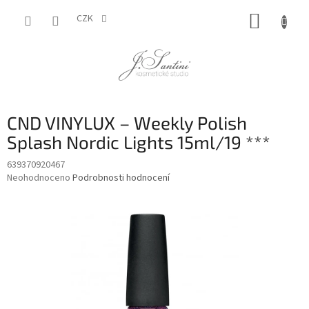
Přejít
NÁKUP
na
CZK
obsah
KOŠÍK
CND VINYLUX – Weekly Polish
Splash Nordic Lights 15ml/19 ***
639370920467
Průměrné
Neohodnoceno
Podrobnosti hodnocení
hodnocení
produktu
je
0,0
z
5
hvězdiček.