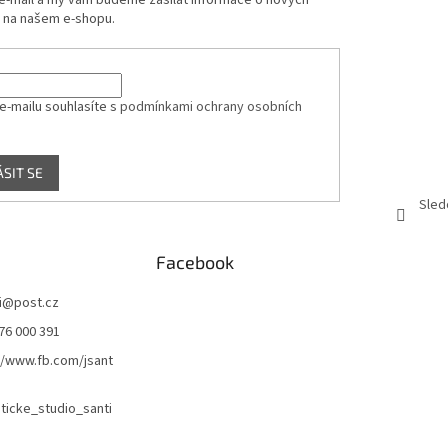
 e-mail a my vám budeme zasílat informace o nových
 na našem e-shopu.
e-mailu souhlasíte s
podmínkami ochrany osobních
ÁSIT SE
Sled
Facebook
i
@
post.cz
76 000 391
//www.fb.com/jsant
icke_studio_santi