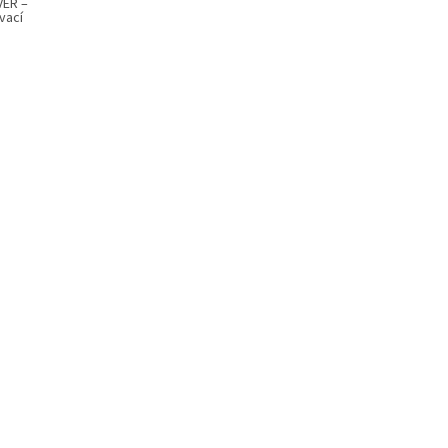
VER –
vací