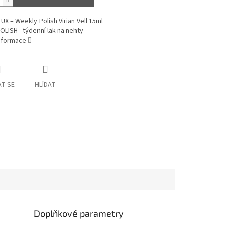
UX – Weekly Polish Virian Vell 15ml
LISH - týdenní lak na nehty
informace
T SE
HLÍDAT
Doplňkové parametry