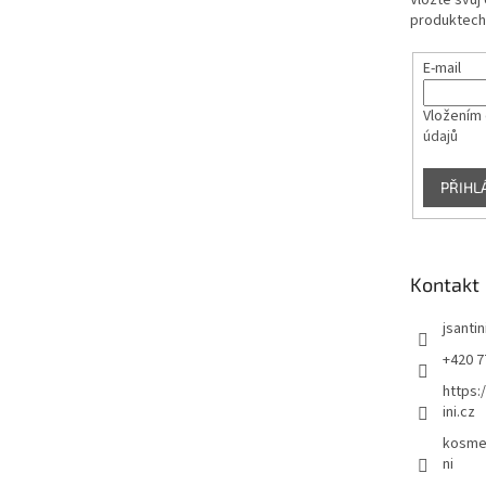
Vložte svůj
produktech
E-mail
Vložením 
údajů
PŘIHL
Kontakt
jsantin
+420 7
https:
ini.cz
kosmet
ni