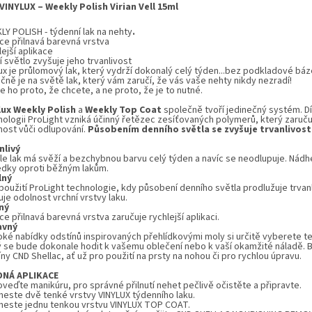
VINYLUX – Weekly Polish
Virian Vell
15ml
LY POLISH - týdenní lak na nehty
.
ce přilnavá barevná vrstva
ejší aplikace
 světlo zvyšuje jeho trvanlivost
ux
je průlomový lak, který vydrží dokonalý celý týden...bez podkladové báz
ně je na světě lak, který vám zaručí, že vás vaše nehty nikdy nezradí!
 ho proto, že chcete, a ne proto, že je to nutné.
lux
Weekly Polish
a
Weekly Top Coat
společně tvoří jedinečný systém. D
nologii ProLight vzniká účinný řetězec zesíťovaných polymerů, který zaruču
nost vůči odlupování.
Působením denního světla se zvyšuje trvanlivost 
nlivý
le lak má svěží a bezchybnou barvu celý týden a navíc se neodlupuje. Nád
edky oproti běžným lakům.
lný
použití ProLight technologie, kdy působení denního světla prodlužuje trvanl
je odolnost vrchní vrstvy laku.
ný
e přilnavá barevná vrstva zaručuje rychlejší aplikaci.
avný
roké nabídky odstínů inspirovaných přehlídkovými moly si určitě vyberete t
ý se bude dokonale hodit k vašemu oblečení nebo k vaší okamžité náladě. Ba
ny CND Shellac, ať už pro použití na prsty na nohou či pro rychlou úpravu.
DNÁ APLIKACE
oveďte manikúru, pro správné přilnutí nehet pečlivě očistěte a připravte.
aneste dvě tenké vrstvy VINYLUX týdenního laku.
aneste jednu tenkou vrstvu VINYLUX TOP COAT.