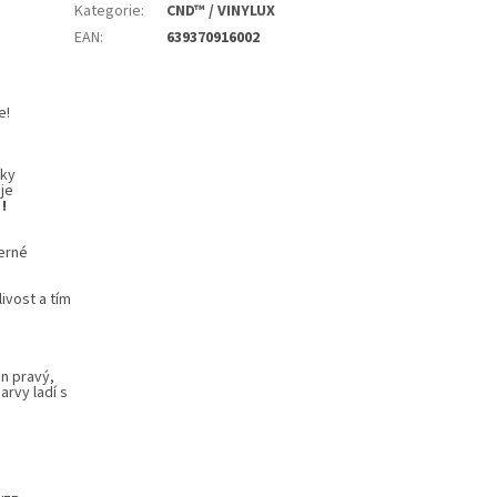
Kategorie
:
CND™ / VINYLUX
EAN
:
639370916002
e!
íky
je
!
herné
ivost a tím
en pravý,
rvy ladí s