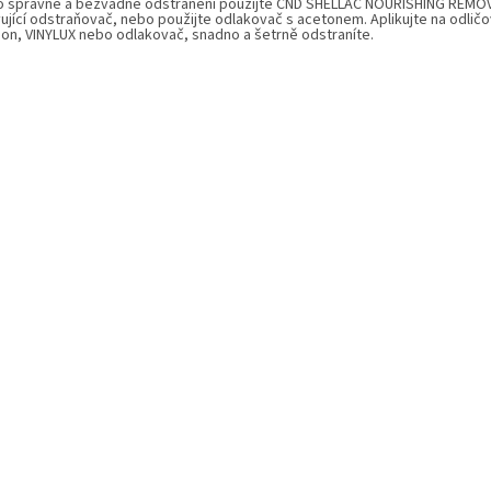
ro správné a bezvadné odstranění použijte CND SHELLAC NOURISHING REMO
vující odstraňovač, nebo použijte odlakovač s acetonem. Aplikujte na odličo
on, VINYLUX nebo odlakovač, snadno a šetrně odstraníte.