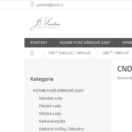
Přejít
jsantini@post.cz
na
obsah
KONTAKT
KOSMETICKÉ DÁRKOVÉ SADY
SPAR
Domů
CND™ SHELLAC / VINYLUX
CND™ / VINYLUX
P
CND 
o
Přeskočit
s
Průměr
Neohod
Kategorie
kategorie
t
hodnoce
r
produkt
KOSMETICKÉ DÁRKOVÉ SADY
a
je
Dámské sady
0,0
n
z
Pánské sady
n
5
í
Dětské sady
hvězdič
p
Dárková mýdla
a
Dárkové svíčky / Difuzéry