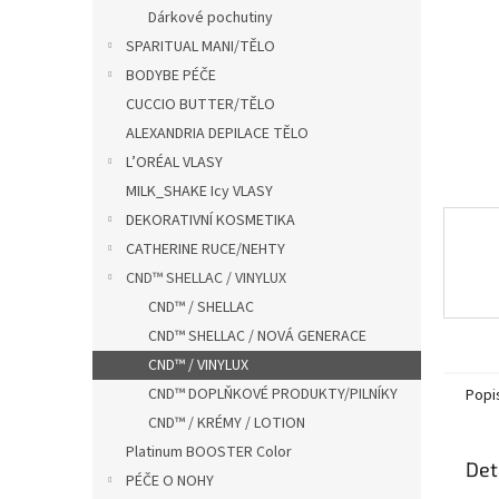
n
Dárkové pochutiny
e
SPARITUAL MANI/TĚLO
l
BODYBE PÉČE
CUCCIO BUTTER/TĚLO
ALEXANDRIA DEPILACE TĚLO
L’ORÉAL VLASY
MILK_SHAKE Icy VLASY
DEKORATIVNÍ KOSMETIKA
CATHERINE RUCE/NEHTY
CND™ SHELLAC / VINYLUX
CND™ / SHELLAC
CND™ SHELLAC / NOVÁ GENERACE
CND™ / VINYLUX
CND™ DOPLŇKOVÉ PRODUKTY/PILNÍKY
Popi
CND™ / KRÉMY / LOTION
Platinum BOOSTER Color
Det
PÉČE O NOHY