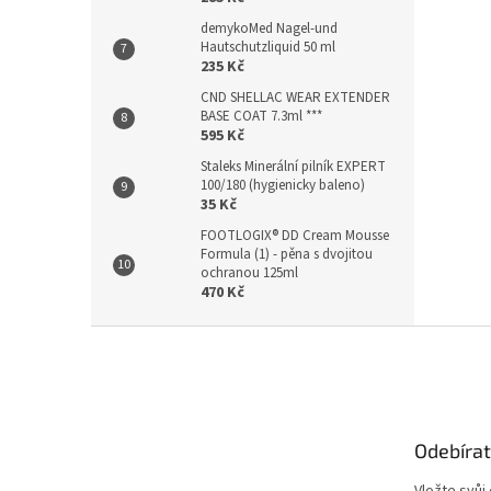
demykoMed Nagel-und
Hautschutzliquid 50 ml
235 Kč
CND SHELLAC WEAR EXTENDER
BASE COAT 7.3ml ***
595 Kč
Staleks Minerální pilník EXPERT
100/180 (hygienicky baleno)
35 Kč
FOOTLOGIX® DD Cream Mousse
Formula (1) - pěna s dvojitou
ochranou 125ml
470 Kč
Z
á
p
a
t
Odebírat
í