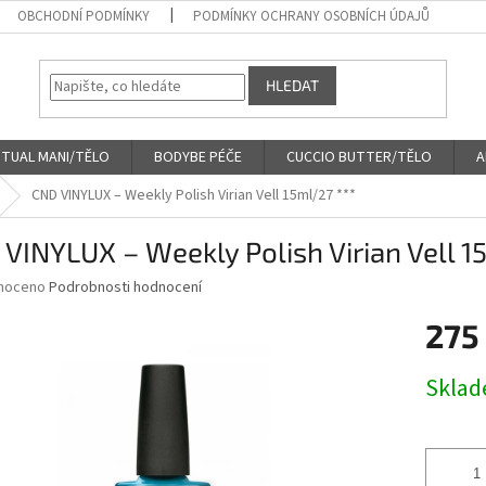
OBCHODNÍ PODMÍNKY
PODMÍNKY OCHRANY OSOBNÍCH ÚDAJŮ
HLEDAT
ITUAL MANI/TĚLO
BODYBE PÉČE
CUCCIO BUTTER/TĚLO
A
CND VINYLUX – Weekly Polish Virian Vell 15ml/27 ***
VINYLUX – Weekly Polish Virian Vell 1
né
noceno
Podrobnosti hodnocení
ní
275
u
Měrná
Skla
cena:
ek.