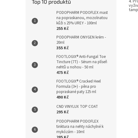
4. P
Top 10 produktů
vyži
tamp
PODOPHARM PODOFLEX mast
na popraskanou, mozolnatou
kůži s 25% UREY - 100ml
255 Kč
PODOPHARM ONYGEN krém -
20ml
355 Kč
FOOTLOGIX® Anti-Fungal Toe
Tincture (7T) - Sérum na plíseň
nehtů u nohou - 50 ml
475 Kč
FOOTLOGIX® Cracked Heel
Formula (3+) - pěna pro
popraskané paty 125 ml
490 Kč
CND VINYLUX TOP COAT
295 Kč
PODOPHARM PODOFLEX
tinktura na nehty náchylné k
mykózám - 10ml
285 Kč