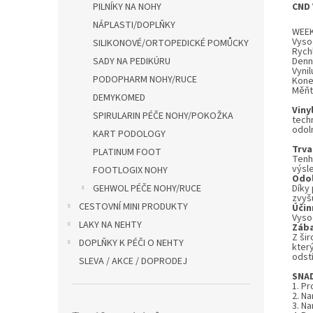
CND 
PILNÍKY NA NOHY
NÁPLASTI/DOPLŇKY
WEEK
Vyso
SILIKONOVÉ/ORTOPEDICKÉ POMŮCKY
Rychl
Denní
SADY NA PEDIKÚRU
Vynil
PODOPHARM NOHY/RUCE
Koneč
Měňte
DEMYKOMED
Viny
SPIRULARIN PÉČE NOHY/POKOŽKA
tech
odol
KART PODOLOGY
Trva
PLATINUM FOOT
Tenh
výsl
FOOTLOGIX NOHY
Odo
Díky 
GEHWOL PÉČE NOHY/RUCE
zvyšu
CESTOVNÍ MINI PRODUKTY
Účin
Vysoc
LAKY NA NEHTY
Záb
Z ši
DOPLŇKY K PÉČI O NEHTY
kter
odstí
SLEVA / AKCE / DOPRODEJ
SNA
1. Pr
2. N
3. N