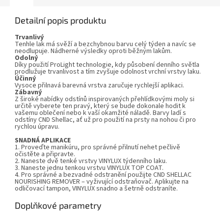
Detailní popis produktu
Trvanlivý
Tenhle lak má svěží a bezchybnou barvu celý týden a navíc se
neodlupuje. Nádherné výsledky oproti běžným lakům.
Odolný
Díky použití ProLight technologie, kdy působení denního světla
prodlužuje trvanlivost a tím zvyšuje odolnost vrchní vrstvy laku.
Účinný
Vysoce přilnavá barevná vrstva zaručuje rychlejší aplikaci.
Zábavný
Z široké nabídky odstínů inspirovaných přehlídkovými moly si
určitě vyberete ten pravý, který se bude dokonale hodit k
vašemu oblečení nebo k vaší okamžité náladě. Barvy ladí s
odstíny CND Shellac, ať už pro použití na prsty na nohou či pro
rychlou úpravu.
SNADNÁ APLIKACE
1. Proveďte manikúru, pro správné přilnutí nehet pečlivě
očistěte a připravte.
2. Naneste dvě tenké vrstvy VINYLUX týdenního laku.
3. Naneste jednu tenkou vrstvu VINYLUX TOP COAT.
4. Pro správné a bezvadné odstranění použijte CND SHELLAC
NOURISHING REMOVER – vyživující odstraňovač. Aplikujte na
odličovací tampon, VINYLUX snadno a šetrně odstraníte.
Doplňkové parametry