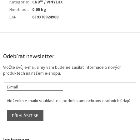
Kategorie
:
CND™ / VINYLUX
Hmotnost
:
0.05 kg
EAN
:
639370924908
Z
á
p
a
Odebírat newsletter
t
Vložte svůj e-mail a my vám budeme zasílat informace o nových
í
produktech na našem e-shopu.
E-mail
Vložením e-mailu souhlasíte s
podmínkami ochrany osobních údajů
PŘIHLÁSIT SE
Instagram