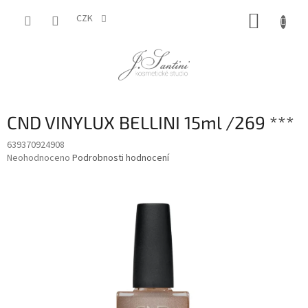
Přejít
NÁKUP
na
CZK
obsah
KOŠÍK
CND VINYLUX BELLINI 15ml /269 ***
639370924908
Průměrné
Neohodnoceno
Podrobnosti hodnocení
hodnocení
produktu
je
0,0
z
5
hvězdiček.