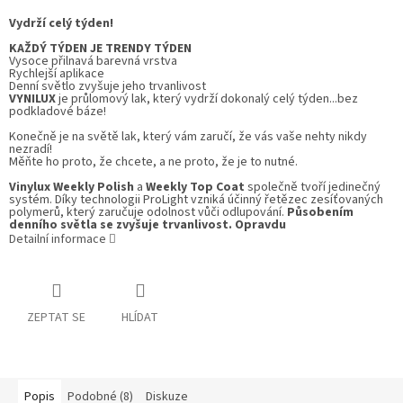
Vydrží celý týden!
KAŽDÝ TÝDEN JE TRENDY TÝDEN
Vysoce přilnavá barevná vrstva
Rychlejší aplikace
Denní světlo zvyšuje jeho trvanlivost
VYNILUX
je průlomový lak, který vydrží dokonalý celý týden...bez
podkladové báze!
Konečně je na světě lak, který vám zaručí, že vás vaše nehty nikdy
nezradí!
Měňte ho proto, že chcete, a ne proto, že je to nutné.
Vinylux
Weekly Polish
a
Weekly Top Coat
společně tvoří jedinečný
systém. Díky technologii ProLight vzniká účinný řetězec zesíťovaných
polymerů, který zaručuje odolnost vůči odlupování.
Působením
denního světla se zvyšuje trvanlivost. Opravdu
Detailní informace
ZEPTAT SE
HLÍDAT
Popis
Podobné (8)
Diskuze