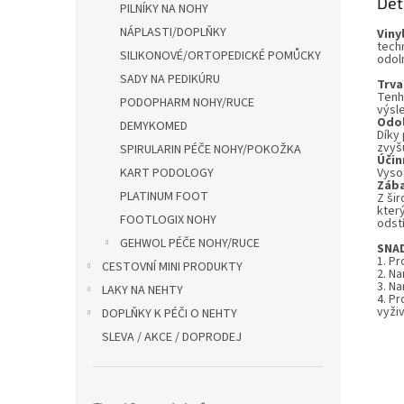
Det
PILNÍKY NA NOHY
NÁPLASTI/DOPLŇKY
Viny
tech
SILIKONOVÉ/ORTOPEDICKÉ POMŮCKY
odol
SADY NA PEDIKÚRU
Trva
Tenh
PODOPHARM NOHY/RUCE
výsl
Odo
DEMYKOMED
Díky 
zvyšu
SPIRULARIN PÉČE NOHY/POKOŽKA
Účin
KART PODOLOGY
Vysoc
Záb
PLATINUM FOOT
Z ši
kter
FOOTLOGIX NOHY
odstí
GEHWOL PÉČE NOHY/RUCE
SNA
1. Pr
CESTOVNÍ MINI PRODUKTY
2. N
3. N
LAKY NA NEHTY
4. P
vyživ
DOPLŇKY K PÉČI O NEHTY
SLEVA / AKCE / DOPRODEJ