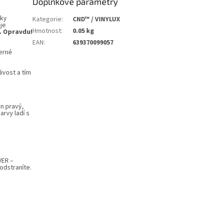
Doplňkové parametry
íky
Kategorie
:
CND™ / VINYLUX
je
Hmotnost
:
0.05 kg
. Opravdu!
EAN
:
639370099057
herné
ivost a tím
en pravý,
rvy ladí s
VER –
odstraníte.