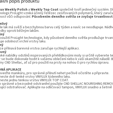
ailní popis produktu
lux
Weekly Polish
a
Weekly Top Coat
společně tvoří jedinečný systém. D
nologii ProLight vzniká účinný řetězec zesíťovaných polymerů, který zaruču
nost vůči odlupování.
Působením denního světla se zvyšuje trvanlivost
nlivý
le lak má svěží a bezchybnou barvu celý týden a navíc se neodlupuje. Nád
edky oproti běžným lakům.
lný
použití ProLight technologie, kdy působení denního světla prodlužuje trvanl
je odolnost vrchní vrstvy laku.
ný
e přilnavá barevná vrstva zaručuje rychlejší aplikaci.
avný
roké nabídky odstínů inspirovaných přehlídkovými moly si určitě vyberete t
ý se bude dokonale hodit k vašemu oblečení nebo k vaší okamžité náladě. Ba
ny CND Shellac, ať už pro použití na prsty na nohou či pro rychlou úpravu.
DNÁ APLIKACE
oveďte manikúru, pro správné přilnutí nehet pečlivě očistěte a připravte.
aneste dvě tenké vrstvy VINYLUX týdenního laku.
aneste jednu tenkou vrstvu VINYLUX TOP COAT.
ro správné a bezvadné odstranění použijte CND SHELLAC NOURISHING REMO
ující odstraňovač. Aplikujte na odličovací tampon, VINYLUX snadno a šetrně 