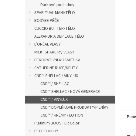
n
Dárkové pochutiny
e
SPARITUAL MANI/TĚLO
l
BODYBE PÉČE
CUCCIO BUTTER/TĚLO
ALEXANDRIA DEPILACE TĚLO
L’ORÉAL VLASY
MILK_SHAKE Icy VLASY
DEKORATIVNÍ KOSMETIKA
CATHERINE RUCE/NEHTY
CND™ SHELLAC / VINYLUX
CND™ / SHELLAC
CND™ SHELLAC / NOVÁ GENERACE
CND™ / VINYLUX
CND™ DOPLŇKOVÉ PRODUKTY/PILNÍKY
CND™ / KRÉMY / LOTION
Popi
Platinum BOOSTER Color
PÉČE O NOHY