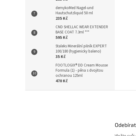
demykoMed Nagel-und
Hautschutzliquid 50 ml
235 Kč
CND SHELLAC WEAR EXTENDER
BASE COAT 7.3ml ***
595 Kč
Staleks Minerální pilník EXPERT
100/180 (hygienicky baleno)
35 Kč
FOOTLOGIX® DD Cream Mousse
Formula (1) - pěna s dvojitou
ochranou 125ml
470 Kč
Z
á
p
a
t
Odebírat
í