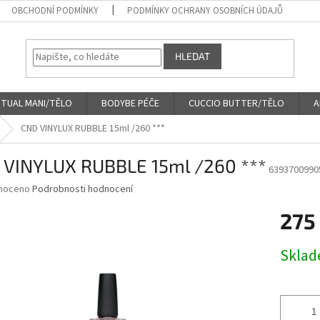
OBCHODNÍ PODMÍNKY
PODMÍNKY OCHRANY OSOBNÍCH ÚDAJŮ
HLEDAT
ITUAL MANI/TĚLO
BODYBE PÉČE
CUCCIO BUTTER/TĚLO
A
CND VINYLUX RUBBLE 15ml /260 ***
 VINYLUX RUBBLE 15ml /260 ***
6393700990
né
noceno
Podrobnosti hodnocení
ní
275
u
Měrná
Skla
cena:
ek.