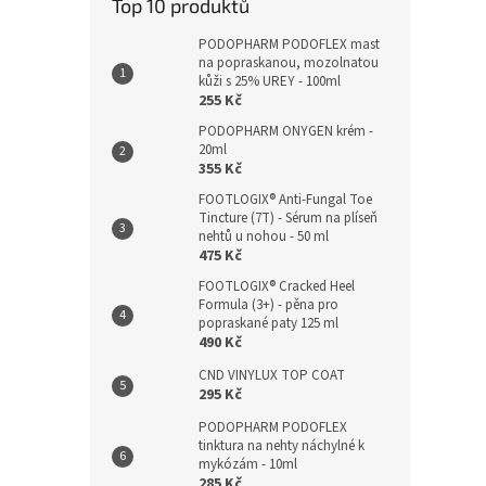
Top 10 produktů
PODOPHARM PODOFLEX mast
na popraskanou, mozolnatou
kůži s 25% UREY - 100ml
255 Kč
PODOPHARM ONYGEN krém -
20ml
355 Kč
FOOTLOGIX® Anti-Fungal Toe
Tincture (7T) - Sérum na plíseň
nehtů u nohou - 50 ml
475 Kč
FOOTLOGIX® Cracked Heel
Formula (3+) - pěna pro
popraskané paty 125 ml
490 Kč
CND VINYLUX TOP COAT
295 Kč
PODOPHARM PODOFLEX
tinktura na nehty náchylné k
mykózám - 10ml
285 Kč