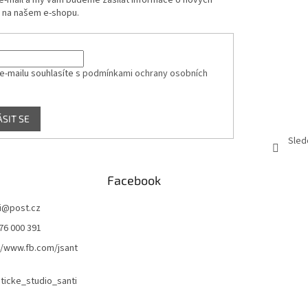
 e-mail a my vám budeme zasílat informace o nových
 na našem e-shopu.
e-mailu souhlasíte s
podmínkami ochrany osobních
ÁSIT SE
Sled
Facebook
i
@
post.cz
76 000 391
//www.fb.com/jsant
icke_studio_santi