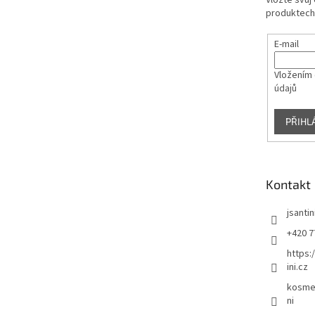
Vložte svůj
produktech
E-mail
Vložením 
údajů
PŘIHL
Kontakt
jsantin
+420 7
https:
ini.cz
kosmet
ni