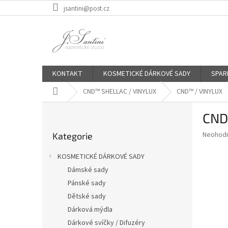
Přejít
jsantini@post.cz
na
obsah
KONTAKT
KOSMETICKÉ DÁRKOVÉ SADY
SPAR
Domů
CND™ SHELLAC / VINYLUX
CND™ / VINYLUX
P
CND
o
Přeskočit
s
Průměr
Neohod
Kategorie
kategorie
t
hodnoce
r
produkt
KOSMETICKÉ DÁRKOVÉ SADY
a
je
Dámské sady
0,0
n
z
Pánské sady
n
5
í
Dětské sady
hvězdič
p
Dárková mýdla
a
Dárkové svíčky / Difuzéry