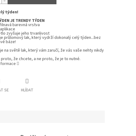
elý týden!
ÝDEN JE TRENDY TÝDEN
ilnavá barevná vrstva
 aplikace
tlo zvyšuje jeho trvanlivost
je průlomový lak, který vydrží dokonalý celý týden...bez
vé báze!
e na světě lak, který vám zaručí, že vás vaše nehty nikdy
proto, že chcete, a ne proto, že je to nutné.
informace
T SE
HLÍDAT