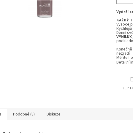
Vydrží c
KAŽDÝ T
Vysoce př
Rychlejší
Denní svě
VYNILUX
podklado
Konečně j
nezradí!
Měňte ho 
Detailní 
ZEPTA
s
Podobné (8)
Diskuze