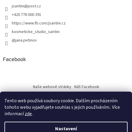
jsantini
@
post.cz
+420 776 000 391
https://www.fb.com/jsantini.cz
kosmeticke_studio_santini
@jana.petinov
Facebook
Naše webové stránky
Náš Facebook
Tento web používá soubory cookie. Dalším procházením
tohoto webu vyjadřujete souhlas s jejich používáním.. Více
informací
zde
.
Vytvořil Shoptet
Nastavení