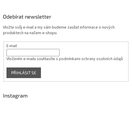
á
p
a
Odebírat newsletter
t
Vložte svůj e-mail a my vám budeme zasílat informace o nových
í
produktech na našem e-shopu.
E-mail
Vložením e-mailu souhlasíte s
podmínkami ochrany osobních údajů
PŘIHLÁSIT SE
Instagram