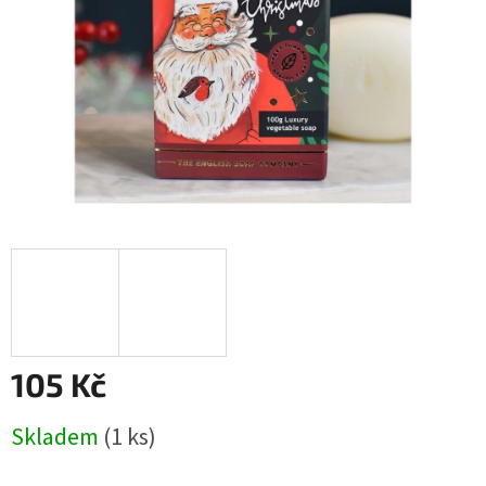
105 Kč
Měrná
Skladem
(1 ks)
cena: