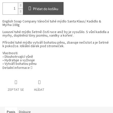
Přidat do košíku
English Soap Company Vánoční tuhé mýdlo Santa Klaus/ Kadidlo &
Myrha 100g
Luxusní tuhé mýdlo šetrně čistí ruce aniž by je vysušilo. S vůní kadidla a
myrhy, doplněná tóny jasmínu, vanilky a koření .
Přírodní tuhé mýdlo vytváři bohatou pěnu, zbavuje nečistot a je šetrné
k pokožce. Idéální dárek pod stromeček.
Vlastnosti:
• Dlouhotrvající vůně
• Hydratuje a vyživuje
• Vytváří bohatou pěnu
Detailní informace
ZEPTAT SE
HLÍDAT
Popis
Diskuze