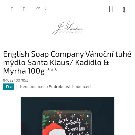
Přejít
NÁKUP
na
CZK
obsah
KOŠÍK
English Soap Company Vánoční tuhé
mýdlo Santa Klaus/ Kadidlo &
Myrha 100g ***
840274007851
Průměrné
Neohodnoceno
Podrobnosti hodnocení
Tip
hodnocení
produktu
je
0,0
z
5
hvězdiček.