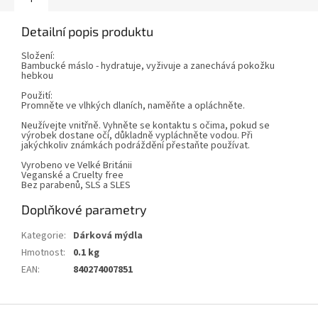
Detailní popis produktu
Složení:
Bambucké máslo - hydratuje, vyživuje a zanechává pokožku
hebkou
Použití:
Promněte ve vlhkých dlaních, naměňte a opláchněte.
Neužívejte vnitřně. Vyhněte se kontaktu s očima, pokud se
výrobek dostane očí, důkladně vypláchněte vodou. Při
jakýchkoliv známkách podráždění přestaňte používat.
Vyrobeno ve Velké Británii
Veganské a Cruelty free
Bez parabenů, SLS a SLES
Doplňkové parametry
Kategorie
:
Dárková mýdla
Hmotnost
:
0.1 kg
EAN
:
840274007851
Z