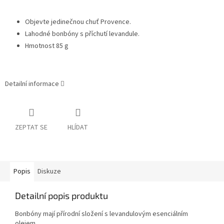
Objevte jedinečnou chuť Provence.
Lahodné bonbóny s příchutí levandule.
Hmotnost 85 g
Detailní informace
ZEPTAT SE
HLÍDAT
Popis
Diskuze
Detailní popis produktu
Bonbóny mají přírodní složení s levandulovým esenciálním
olejem.