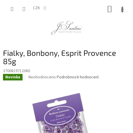
Přejít
NÁKUP
na
CZK
obsah
KOŠÍK
Fialky, Bonbony, Esprit Provence
85g
3700819712060
Průměrné
Neohodnoceno
Podrobnosti hodnocení
Novinka
hodnocení
produktu
je
0,0
z
5
hvězdiček.