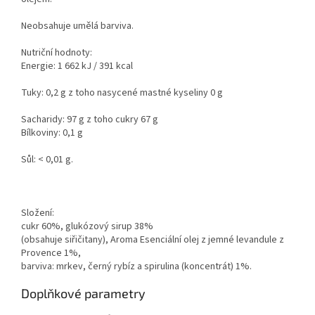
Neobsahuje umělá barviva.
Nutriční hodnoty:
Energie: 1 662 kJ / 391 kcal
Tuky: 0,2 g z toho nasycené mastné kyseliny 0 g
Sacharidy: 97 g z toho cukry 67 g
Bílkoviny: 0,1 g
Sůl: < 0,01 g.
Složení:
cukr 60%, glukózový sirup 38%
(obsahuje siřičitany), Aroma Esenciální olej z jemné levandule z
Provence 1%,
barviva: mrkev, černý rybíz a spirulina (koncentrát) 1%.
Doplňkové parametry