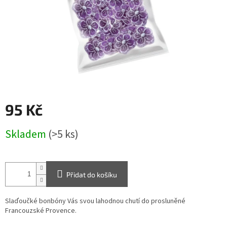
95 Kč
Měrná
Skladem
(>5 ks)
cena:
Přidat do košíku
Slaďoučké bonbóny Vás svou lahodnou chutí do prosluněné
Francouzské Provence.