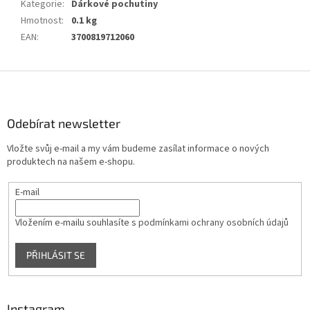
Kategorie
:
Dárkové pochutiny
Hmotnost
:
0.1 kg
EAN
:
3700819712060
Z
á
p
a
Odebírat newsletter
t
Vložte svůj e-mail a my vám budeme zasílat informace o nových
í
produktech na našem e-shopu.
E-mail
Vložením e-mailu souhlasíte s
podmínkami ochrany osobních údajů
PŘIHLÁSIT SE
Instagram