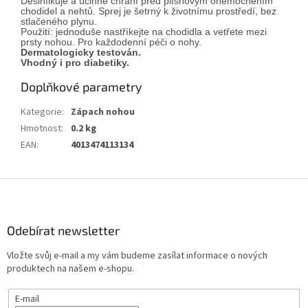
Desinfikuje a účinně chrání před plísňovým onemocněním
chodidel a nehtů. Sprej je šetrný k životnímu prostředí, bez
stlačeného plynu.
Použití: jednoduše nastříkejte na chodidla a vetřete mezi
prsty nohou. Pro každodenní péči o nohy.
Dermatologicky testován.
Vhodný i pro diabetiky.
Doplňkové parametry
Kategorie
:
Zápach nohou
Hmotnost
:
0.2 kg
EAN
:
4013474113134
Z
á
p
a
Odebírat newsletter
t
Vložte svůj e-mail a my vám budeme zasílat informace o nových
í
produktech na našem e-shopu.
E-mail