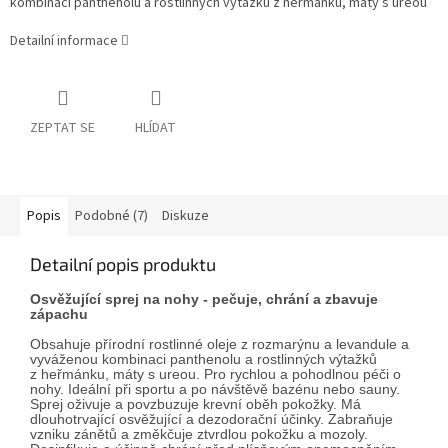
kombinaci panthenolu a rostlinných výtažků z heřmánku, máty s ureou
Detailní informace
ZEPTAT SE
HLÍDAT
Popis
Podobné (7)
Diskuze
Detailní popis produktu
Osvěžující sprej na nohy - pečuje, chrání a zbavuje
zápachu
Obsahuje přírodní rostlinné oleje z rozmarýnu a levandule a
vyváženou kombinaci panthenolu a rostlinných výtažků
z heřmánku, máty
s ureou
. Pro rychlou a pohodlnou péči o
nohy. Ideální při sportu a po návštěvě bazénu nebo sauny.
Sprej oživuje a povzbuzuje krevní oběh pokožky. Má
dlouhotrvající osvěžující a dezodorační účinky. Zabraňuje
vzniku zánětů a změkčuje ztvrdlou pokožku a mozoly.