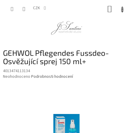
Přejít
NÁKUP
na
CZK
obsah
KOŠÍK
GEHWOL Pflegendes Fussdeo-
Osvěžující sprej 150 ml+
4013474113134
Průměrné
Neohodnoceno
Podrobnosti hodnocení
hodnocení
produktu
je
0,0
z
5
hvězdiček.