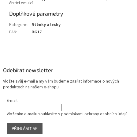
čisticí emulzí.
Doplňkové parametry
Kategorie
:
Rtěnky a lesky
EAN
:
RG17
Z
á
p
a
Odebírat newsletter
t
Vložte svůj e-mail a my vám budeme zasílat informace o nových
í
produktech na našem e-shopu.
E-mail
Vložením e-mailu souhlasíte s
podmínkami ochrany osobních údajů
PŘIHLÁSIT SE