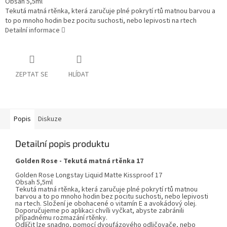
Obsah 5,5ml
Tekutá matná rtěnka, která zaručuje plné pokrytí rtů matnou barvou a
to po mnoho hodin bez pocitu suchosti, nebo lepivosti na rtech
Detailní informace
ZEPTAT SE
HLÍDAT
Popis
Diskuze
Detailní popis produktu
Golden Rose -
T
ekutá matná rtěnka
1
7
Golden Rose Longstay Liquid Matte Kissproof 17
Obsah 5,5ml
Tekutá matná rtěnka, která zaručuje plné pokrytí rtů matnou
barvou a to po mnoho hodin bez pocitu suchosti, nebo lepivosti
na rtech. Složení je obohacené o vitamín E a avokádový olej.
Doporučujeme po aplikaci chvíli vyčkat, abyste zabránili
případnému rozmazání rtěnky.
Odlíčit lze snadno, pomocí dvoufázového odličovače, nebo