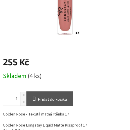
255 Kč
Měrná
Skladem
(4 ks)
cena:
Přidat do košíku
Golden Rose - Tekutá matná rtěnka 17
Golden Rose Longstay Liquid Matte Kissproof 17