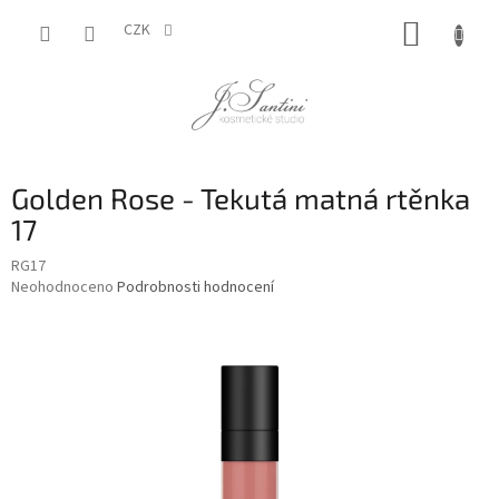
Přejít
NÁKUP
na
CZK
obsah
KOŠÍK
Golden Rose - Tekutá matná rtěnka
17
RG17
Průměrné
Neohodnoceno
Podrobnosti hodnocení
hodnocení
produktu
je
0,0
z
5
hvězdiček.