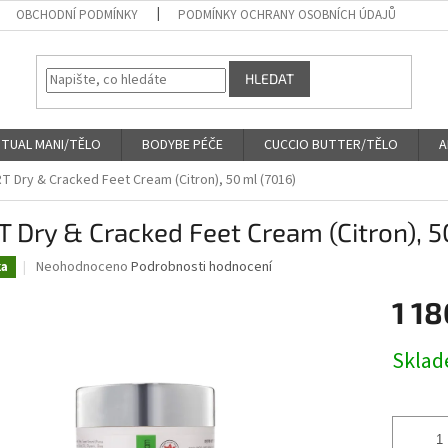
OBCHODNÍ PODMÍNKY
PODMÍNKY OCHRANY OSOBNÍCH ÚDAJŮ
HLEDAT
ITUAL MANI/TĚLO
BODYBE PÉČE
CUCCIO BUTTER/TĚLO
A
T Dry & Cracked Feet Cream (Citron), 50 ml (7016)
 Dry & Cracked Feet Cream (Citron), 5
Průměrné
Neohodnoceno
Podrobnosti hodnocení
ka
hodnocení
produktu
1 18
je
0,0
Měrná
Skla
z
cena:
5
hvězdiček.