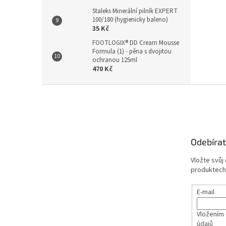
Staleks Minerální pilník EXPERT
100/180 (hygienicky baleno)
35 Kč
FOOTLOGIX® DD Cream Mousse
Formula (1) - pěna s dvojitou
ochranou 125ml
470 Kč
Z
á
p
a
t
Odebírat
í
Vložte svůj
produktech
E-mail
Vložením 
údajů