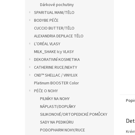
n
Dárkové pochutiny
e
SPARITUAL MANI/TĚLO
l
BODYBE PÉČE
CUCCIO BUTTER/TĚLO
ALEXANDRIA DEPILACE TĚLO
L’ORÉAL VLASY
MILK_SHAKE Icy VLASY
DEKORATIVNÍ KOSMETIKA
CATHERINE RUCE/NEHTY
CND™ SHELLAC / VINYLUX
Platinum BOOSTER Color
PÉČE O NOHY
PILNÍKY NA NOHY
Popi
NÁPLASTI/DOPLŇKY
SILIKONOVÉ/ORTOPEDICKÉ POMŮCKY
Det
SADY NA PEDIKÚRU
PODOPHARM NOHY/RUCE
Krém