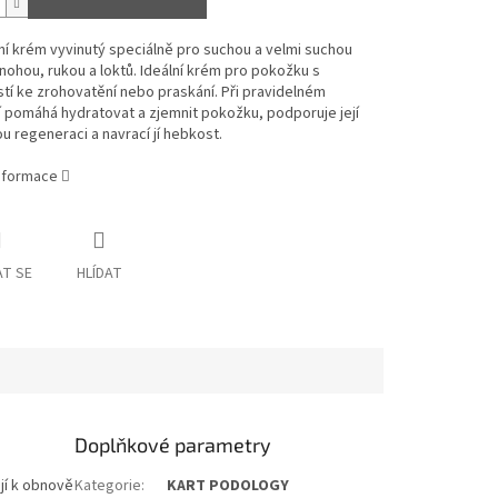
í krém vyvinutý speciálně pro suchou a velmi suchou
ohou, rukou a loktů. Ideální krém pro pokožku s
tí ke zrohovatění nebo praskání. Při pravidelném
 pomáhá hydratovat a zjemnit pokožku, podporuje její
u regeneraci a navrací jí hebkost.
informace
T SE
HLÍDAT
Doplňkové parametry
jí k obnově
Kategorie
:
KART PODOLOGY