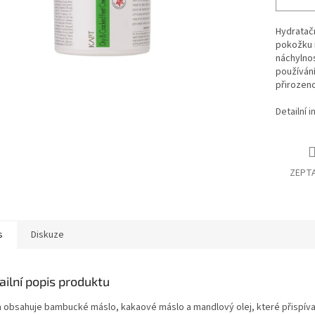
Hydratačn
pokožku n
náchylnos
používání
přirozeno
Detailní 
ZEPTA
s
Diskuze
ailní popis produktu
 obsahuje bambucké máslo, kakaové máslo a mandlový olej, které přispíva