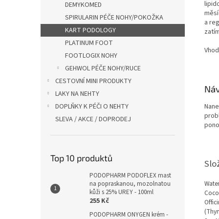
lipid
DEMYKOMED
měsí
SPIRULARIN PÉČE NOHY/POKOŽKA
a re
KART PODOLOGY
zatí
PLATINUM FOOT
Vhod
FOOTLOGIX NOHY
GEHWOL PÉČE NOHY/RUCE
CESTOVNÍ MINI PRODUKTY
Náv
LAKY NA NEHTY
Nane
DOPLŇKY K PÉČI O NEHTY
prob
SLEVA / AKCE / DOPRODEJ
pono
Top 10 produktů
Slo
PODOPHARM PODOFLEX mast
Water
na popraskanou, mozolnatou
kůži s 25% UREY - 100ml
Cocoa
255 Kč
Offic
(Thym
PODOPHARM ONYGEN krém -