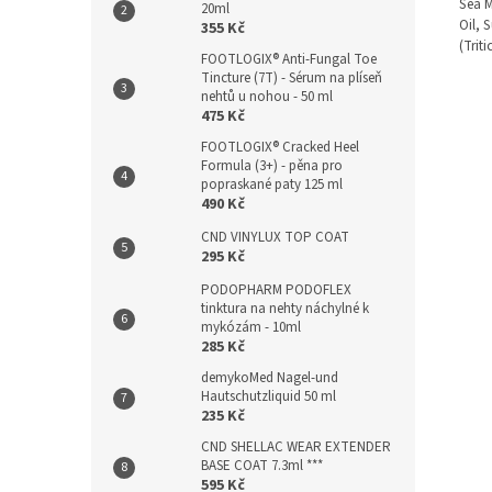
Sea M
20ml
Oil, 
355 Kč
(Trit
FOOTLOGIX® Anti-Fungal Toe
Tincture (7T) - Sérum na plíseň
nehtů u nohou - 50 ml
475 Kč
FOOTLOGIX® Cracked Heel
Formula (3+) - pěna pro
popraskané paty 125 ml
490 Kč
CND VINYLUX TOP COAT
295 Kč
PODOPHARM PODOFLEX
tinktura na nehty náchylné k
mykózám - 10ml
285 Kč
demykoMed Nagel-und
Hautschutzliquid 50 ml
235 Kč
CND SHELLAC WEAR EXTENDER
BASE COAT 7.3ml ***
595 Kč