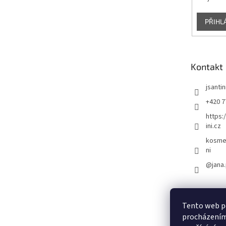
PŘIHL
Kontakt
jsantin
+420 7
https:
ini.cz
kosmet
ni
@jana.
Tento web po
procházením 