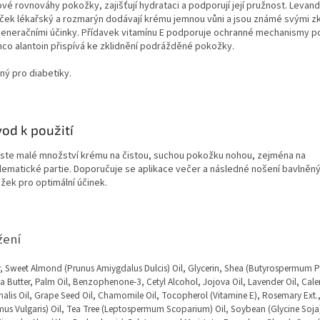
ové rovnováhy pokožky, zajišťují hydrataci a podporují její pružnost. Levand
ček lékařský a rozmarýn dodávají krému jemnou vůni a jsou známé svými zkl
generačními účinky. Přídavek vitamínu E podporuje ochranné mechanismy p
mco alantoin přispívá ke zklidnění podrážděné pokožky.
ný pro diabetiky.
od k použití
ste malé množství krému na čistou, suchou pokožku nohou, zejména na
lematické partie. Doporučuje se aplikace večer a následné nošení bavlněn
žek pro optimální účinek
.
žení
, Sweet Almond (Prunus Amiygdalus Dulcis) Oil, Glycerin, Shea (Butyrospermum Par
 Butter, Palm Oil, Benzophenone-3, Cetyl Alcohol, Jojova Oil, Lavender Oil, Cal
inalis Oil, Grape Seed Oil, Chamomile Oil, Tocopherol (Vitamine E), Rosemary Ext
us Vulgaris) Oil, Tea Tree (Leptospermum Scoparium) Oil, Soybean (Glycine Soja