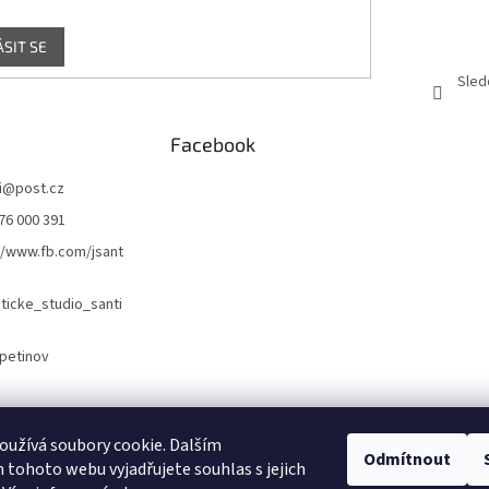
ÁSIT SE
Sled
Facebook
i
@
post.cz
76 000 391
//www.fb.com/jsant
icke_studio_santi
petinov
Naše webové stránky
Náš Facebook
užívá soubory cookie. Dalším
Odmítnout
tohoto webu vyjadřujete souhlas s jejich