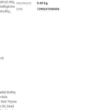
ulový olej,
Hmotnost
:
0.05 kg
idňujícími
EAN
:
7290107043656
okožky,
ých
kii) Butter,
endula
., Red Thyme
) Oil, Dead