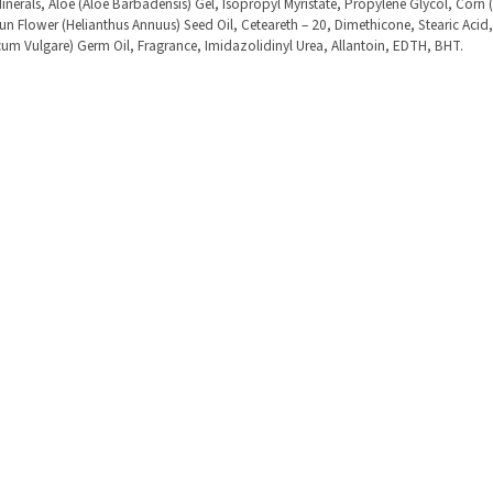
inerals, Aloe (Aloe Barbadensis) Gel, Isopropyl Myristate, Propylene Glycol, Corn
Sun Flower (Helianthus Annuus) Seed Oil, Ceteareth – 20, Dimethicone, Stearic Acid
icum Vulgare) Germ Oil, Fragrance, Imidazolidinyl Urea, Allantoin, EDTH, BHT.