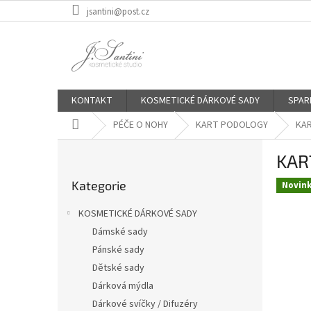
Přejít
jsantini@post.cz
na
obsah
KONTAKT
KOSMETICKÉ DÁRKOVÉ SADY
SPAR
Domů
PÉČE O NOHY
KART PODOLOGY
KAR
P
KART
o
Přeskočit
s
Kategorie
kategorie
Novin
t
r
KOSMETICKÉ DÁRKOVÉ SADY
a
Dámské sady
n
Pánské sady
n
í
Dětské sady
p
Dárková mýdla
a
Dárkové svíčky / Difuzéry