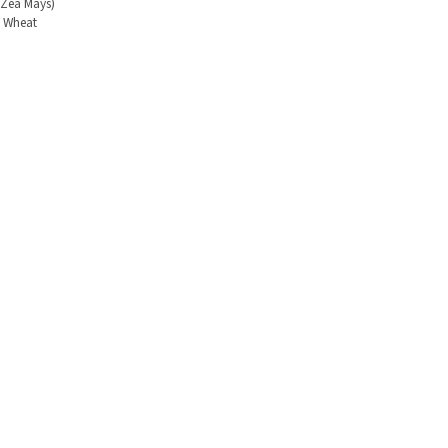
 (Zea Mays)
, Wheat