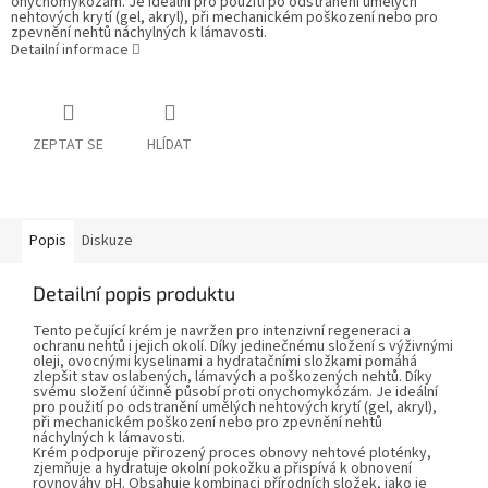
onychomykózám. Je ideální pro použití po odstranění umělých
nehtových krytí (gel, akryl), při mechanickém poškození nebo pro
zpevnění nehtů náchylných k lámavosti.
Detailní informace
ZEPTAT SE
HLÍDAT
Popis
Diskuze
Detailní popis produktu
Tento pečující krém je navržen pro intenzivní regeneraci a
ochranu nehtů i jejich okolí. Díky jedinečnému složení s výživnými
oleji, ovocnými kyselinami a hydratačními složkami pomáhá
zlepšit stav oslabených, lámavých a poškozených nehtů. Díky
svému složení účinně působí proti onychomykózám. Je ideální
pro použití po odstranění umělých nehtových krytí (gel, akryl),
při mechanickém poškození nebo pro zpevnění nehtů
náchylných k lámavosti.
Krém podporuje přirozený proces obnovy nehtové ploténky,
zjemňuje a hydratuje okolní pokožku a přispívá k obnovení
rovnováhy pH. Obsahuje kombinaci přírodních složek, jako je