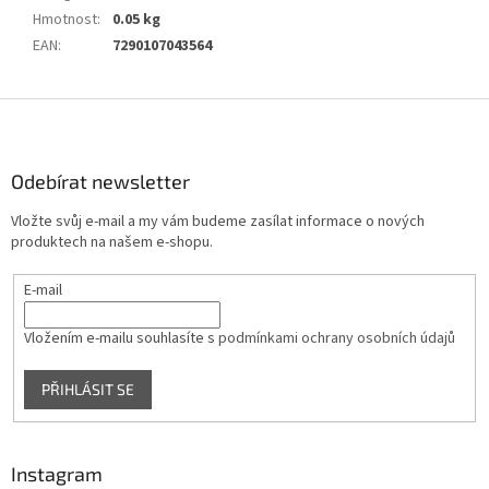
Hmotnost
:
0.05 kg
EAN
:
7290107043564
Z
á
p
a
Odebírat newsletter
t
Vložte svůj e-mail a my vám budeme zasílat informace o nových
í
produktech na našem e-shopu.
E-mail
Vložením e-mailu souhlasíte s
podmínkami ochrany osobních údajů
PŘIHLÁSIT SE
Instagram