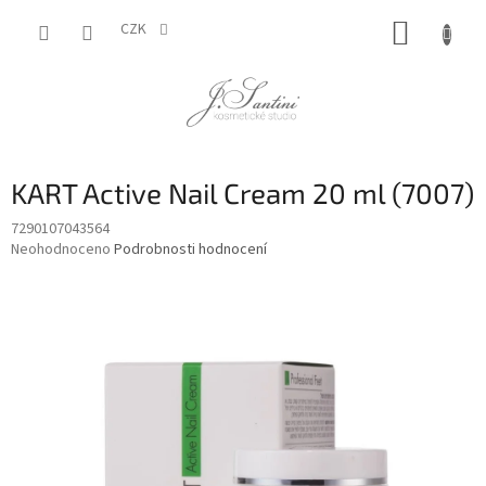
Přejít
NÁKUP
na
CZK
obsah
KOŠÍK
KART Active Nail Cream 20 ml (7007)
7290107043564
Průměrné
Neohodnoceno
Podrobnosti hodnocení
hodnocení
produktu
je
0,0
z
5
hvězdiček.