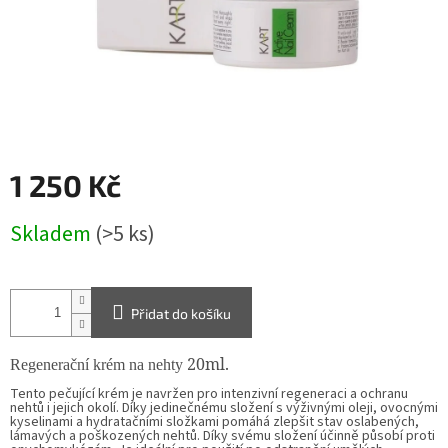
1 250 Kč
Měrná
Skladem
(>5 ks)
cena:
Přidat do košíku
20ml.
Regenerační krém na nehty
Tento pečující krém je navržen pro intenzivní regeneraci a ochranu
nehtů i jejich okolí. Díky jedinečnému složení s výživnými oleji, ovocnými
kyselinami a hydratačními složkami pomáhá zlepšit stav oslabených,
lámavých a poškozených nehtů. Díky svému složení účinně působí proti