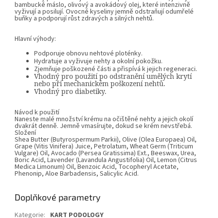
bambucké máslo, olivový a avokádový olej, které intenzivně
vyživují a posilují. Ovocné kyseliny jemně odstraňují odumřelé
buňky a podporují růst zdravých a silných nehtů.
Hlavní výhody:
Podporuje obnovu nehtové ploténky.
Hydratuje a vyživuje nehty a okolní pokožku.
Zjemňuje poškozené části a přispívá k jejich regeneraci.
Vhodný pro použití po odstranění umělých krytí
nebo při mechanickém poškození nehtů.
Vhodný pro diabetiky.
Návod k použití
Naneste malé množství krému na očištěné nehty a jejich okolí
dvakrát denně. Jemně vmasírujte, dokud se krém nevstřebá.
Složení
Shea Butter (Butyrospermum Parkii), Olive (Olea Europaea) Oil,
Grape (Vitis Vinifera) Juice, Petrolatum, Wheat Germ (Triticum
Vulgare) Oil, Avocado (Persea Gratissima) Ext., Beeswax, Urea,
Boric Acid, Lavender (Lavandula Angustifolia) Oil, Lemon (Citrus
Medica Limonum) Oil, Benzoic Acid, Tocopheryl Acetate,
Phenonip, Aloe Barbadensis, Salicylic Acid.
Doplňkové parametry
Kategorie
:
KART PODOLOGY