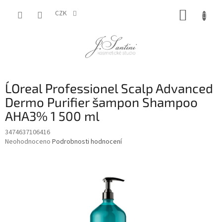
Přejít
NÁKUP
na
CZK
obsah
KOŠÍK
L´Oreal Professionel Scalp Advanced
Dermo Purifier šampon Shampoo
AHA3% 1 500 ml
3474637106416
Průměrné
Neohodnoceno
Podrobnosti hodnocení
hodnocení
produktu
je
0,0
z
5
hvězdiček.