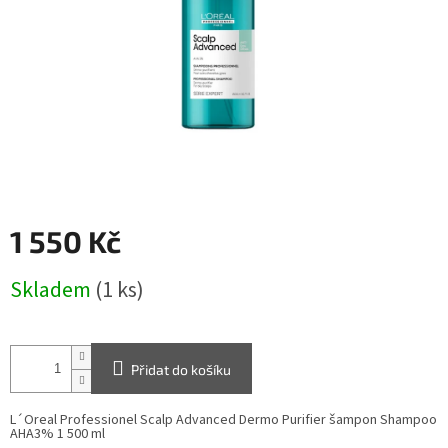
1 550 Kč
Měrná
Skladem
(1 ks)
cena:
Přidat do košíku
L´Oreal Professionel Scalp Advanced Dermo Purifier šampon Shampoo
AHA3% 1 500 ml