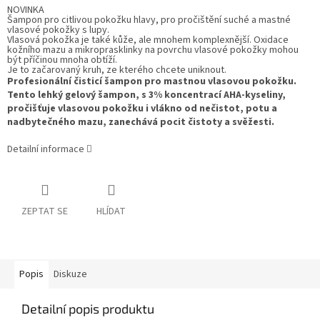
NOVINKA
Šampon pro citlivou pokožku hlavy, pro pročištění suché a mastné
vlasové pokožky s lupy.
Vlasová pokožka je také kůže, ale mnohem komplexnější. Oxidace
kožního mazu a mikroprasklinky na povrchu vlasové pokožky mohou
být příčinou mnoha obtíží.
Je to začarovaný kruh, ze kterého chcete uniknout.
Profesionální čisticí šampon pro mastnou vlasovou pokožku.
Tento lehký gelový šampon, s 3% koncentrací AHA-kyseliny,
pročišťuje vlasovou pokožku i vlákno od nečistot, potu a
nadbytečného mazu, zanechává pocit čistoty a svěžesti.
Detailní informace
ZEPTAT SE
HLÍDAT
Popis
Diskuze
Detailní popis produktu