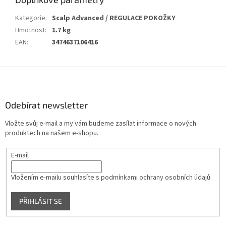
Kategorie
:
Scalp Advanced / REGULACE POKOŽKY
Hmotnost
:
1.7 kg
EAN
:
3474637106416
Z
á
p
a
Odebírat newsletter
t
Vložte svůj e-mail a my vám budeme zasílat informace o nových
í
produktech na našem e-shopu.
E-mail
Vložením e-mailu souhlasíte s
podmínkami ochrany osobních údajů
PŘIHLÁSIT SE