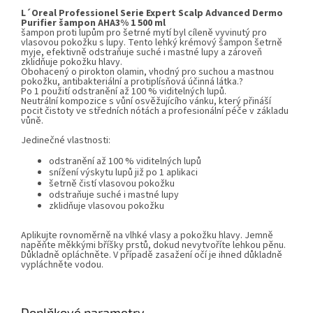
L´Oreal Professionel Serie Expert Scalp Advanced Dermo
Purifier šampon
AHA3%
1
500 ml
šampon proti lupům pro šetrné mytí byl cíleně vyvinutý pro
vlasovou pokožku s lupy. Tento lehký krémový šampon šetrně
myje, efektivně odstraňuje suché i mastné lupy a zároveň
zklidňuje pokožku hlavy.
Obohacený o pirokton olamin, vhodný pro suchou a mastnou
pokožku, antibakteriální a protiplísňová účinná látka.?
Po 1 použití odstranění až 100 % viditelných lupů.
Neutrální kompozice s vůní osvěžujícího vánku, který přináší
pocit čistoty ve středních nótách a profesionální péče v základu
vůně.
Jedinečné vlastnosti:
odstranění až 100 % viditelných lupů
snížení výskytu lupů již po 1 aplikaci
šetrně čistí vlasovou pokožku
odstraňuje suché i mastné lupy
zklidňuje vlasovou pokožku
Aplikujte rovnoměrně na vlhké vlasy a pokožku hlavy. Jemně
napěňte měkkými bříšky prstů, dokud nevytvoříte lehkou pěnu.
Důkladně opláchněte. V případě zasažení očí je ihned důkladně
vypláchněte vodou.
Doplňkové parametry