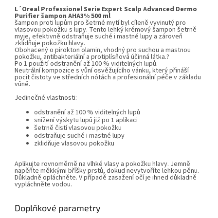
L´Oreal Professionel Serie Expert Scalp Advanced Dermo
Purifier šampon AHA3% 500 ml
šampon proti lupům pro šetrné mytí byl cíleně vyvinutý pro
vlasovou pokožku s lupy. Tento lehký krémový šampon šetrně
myje, efektivně odstraňuje suché i mastné lupy a zároveň
zklidňuje pokožku hlavy.
Obohacený o pirokton olamin, vhodný pro suchou a mastnou
pokožku, antibakteriální a protiplísňová účinná látka.?
Po 1 použití odstranění až 100 % viditelných lupů.
Neutrální kompozice s vůní osvěžujícího vánku, který přináší
pocit čistoty ve středních nótách a profesionální péče v základu
vůně.
Jedinečné vlastnosti:
odstranění až 100 % viditelných lupů
snížení výskytu lupů již po 1 aplikaci
šetrně čistí vlasovou pokožku
odstraňuje suché i mastné lupy
zklidňuje vlasovou pokožku
Aplikujte rovnoměrně na vlhké vlasy a pokožku hlavy. Jemně
napěňte měkkými bříšky prstů, dokud nevytvoříte lehkou pěnu.
Důkladně opláchněte. V případě zasažení očí je ihned důkladně
vypláchněte vodou.
Doplňkové parametry