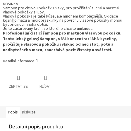
NOVINKA
Šampon pro citlivou pokožku hlavy, pro pročištění suché a mastné
vlasové pokožky s lupy.
Vlasová pokožka je také kůže, ale mnohem komplexnější. Oxidace
kožního mazu a mikroprasklinky na povrchu vlasové pokožky mohou
být příčinou mnoha obtíží.
Je to začarovaný kruh, ze kterého chcete uniknout.
Profesionální čisticí šampon pro mastnou vlasovou pokožku.
Tento lehký gelový šampon, s 3% koncentrací AHA-kyseliny,
pročišťuje vlasovou pokožku i vlákno od nečistot, potu a
nadbytečného mazu, zanechává pocit čistoty a svěžesti.
Detailní informace
ZEPTAT SE
HLÍDAT
Popis
Diskuze
Detailní popis produktu