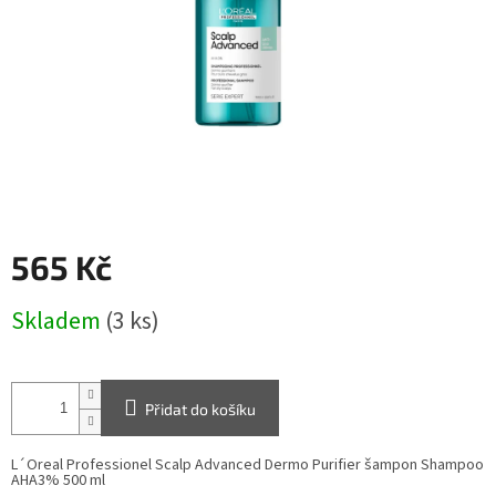
565 Kč
Měrná
Skladem
(3 ks)
cena:
Přidat do košíku
L´Oreal Professionel Scalp Advanced Dermo Purifier šampon Shampoo
AHA3% 500 ml