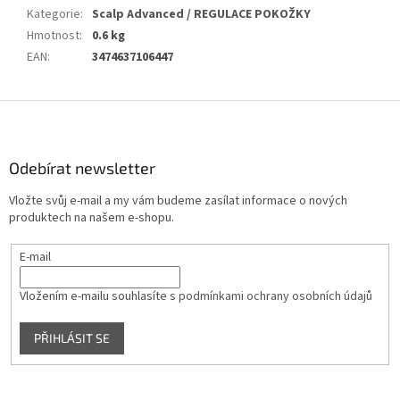
Kategorie
:
Scalp Advanced / REGULACE POKOŽKY
Hmotnost
:
0.6 kg
EAN
:
3474637106447
Z
á
p
a
Odebírat newsletter
t
Vložte svůj e-mail a my vám budeme zasílat informace o nových
í
produktech na našem e-shopu.
E-mail
Vložením e-mailu souhlasíte s
podmínkami ochrany osobních údajů
PŘIHLÁSIT SE