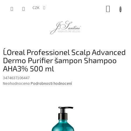
Přejít
NÁKUP
na
CZK
obsah
KOŠÍK
L´Oreal Professionel Scalp Advanced
Dermo Purifier šampon Shampoo
AHA3% 500 ml
3474637106447
Průměrné
Neohodnoceno
Podrobnosti hodnocení
hodnocení
produktu
je
0,0
z
5
hvězdiček.