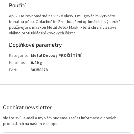
Použití
Aplikujte rovnoměrně na vlhké vlasy. Emulgováním vytvořte
bohatou pěnu. Opláchněte. Pro dosažení optimálních výsledků
používejte s maskou
Metal Detox Mask
, která chrání vlasové
vlákno proti ukládání kovových částic.
Doplňkové parametry
Kategorie
:
Metal Detox / PROČIŠTĚNÍ
Hmotnost
:
0.4 kg
EAN
:
30158078
Z
á
p
a
Odebírat newsletter
t
Vložte svůj e-mail a my vám budeme zasílat informace o nových
í
produktech na našem e-shopu.