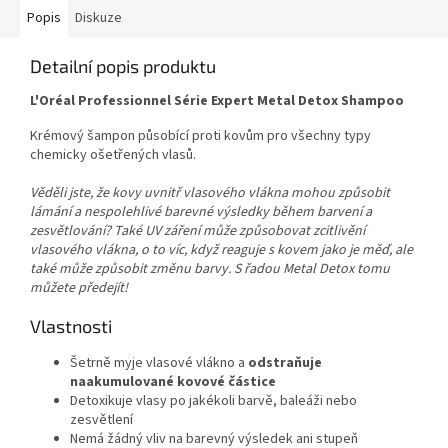
Popis
Diskuze
Detailní popis produktu
L'Oréal Professionnel Série Expert Metal Detox Shampoo
Krémový šampon působící proti kovům pro všechny typy
chemicky ošetřených vlasů.
Věděli jste, že kovy uvnitř vlasového vlákna mohou způsobit
lámání a nespolehlivé barevné výsledky během barvení a
zesvětlování? Také UV záření může způsobovat zcitlivění
vlasového vlákna, o to víc, když reaguje s kovem jako je měď, ale
také může způsobit změnu barvy. S řadou Metal Detox tomu
můžete předejít!
Vlastnosti
Šetrně myje vlasové vlákno a
odstraňuje
naakumulované kovové částice
Detoxikuje vlasy po jakékoli barvě, baleáži nebo
zesvětlení
Nemá žádný vliv na barevný výsledek ani stupeň