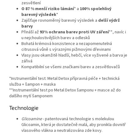
zesvětlení
O 87 % menší riziko lámání
* a
100% spolehlivý
barevný výsledek
*
Zajišťuje rovnoměrný barevný výsledek a
delší výdrž
barvy
Přináší až
93% ochranu barev proti UV záření
**, navíc i
u nejchoulostivějších barev a odlesků
Bohatá krémová konzistence a nezapomenutelná
citrusová vůně s výraznými pižmovými dřevinami
Vlasy jsou okamžitě hladší, hebčí, více vyživené a barva je
zářivá
Kompatibilní se všemi značkami barev a zesvětlovačů
*Instrumentální test: Metal Detox přípravná péče + technická
služba + šampon + maska
**Instrumentální test po Metal Detox šamponu + masce až do
dalšího mytí šamponem
Technologie
Glicoamine
- patentovaná technologie s molekulou
Glicoamin, která je dostatečně malá, aby pronikla dovnitř
vlasového vlákna a neutralizována zde kovy.