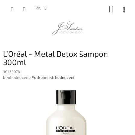
Přejít
NÁKUP
na
CZK
obsah
KOŠÍK
L’Oréal - Metal Detox šampon
300ml
30158078
Průměrné
Neohodnoceno
Podrobnosti hodnocení
hodnocení
produktu
je
0,0
z
5
hvězdiček.