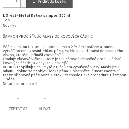
Přidat do košíku
L’Oréal - Metal Detox šampon
300ml
Top
Novinka
ŠAMPON PROČIŠŤUJÍCÍ VLASY OD KOVOVÝCH ČÁSTIC
Péče s lehkou texturou je obohacená o 2 % Aminosilane a Ionene,
vytváří po emulgování lehkou pěnu, rychle se vstřebává do vlasového
vlákna, kterému přináší zpevnění**.
Obaluje vlasové vlákno, které je tak zároveň chráněné proti ukládání
kovových částic, a vlasy jsou lesklejší.
APLIKACE: Aplikujte na umyté a ručníkem vysušené vlasy. Masírujte 1
minutu, dokud se neobjeví lehká pěna. Opláchněte. **Instrumentální
testy: přípravná péče Metal Detox + technologická procedura + šampon
+ péče.
Detailní informace
ZEPTAT SE
HLÍDAT