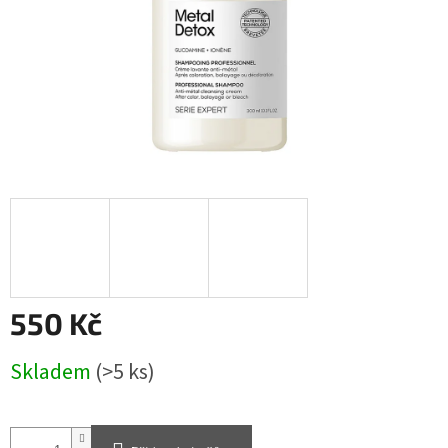
550 Kč
Měrná
Skladem
(>5 ks)
cena: