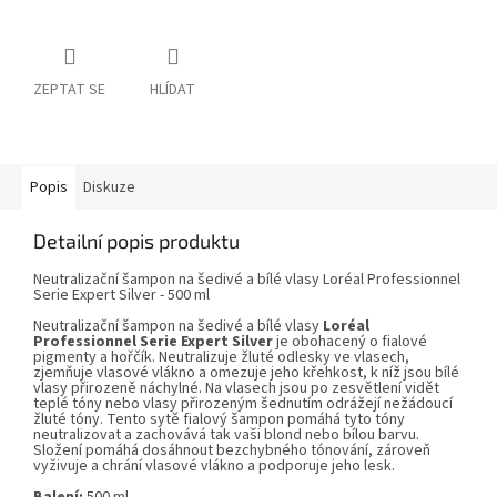
ZEPTAT SE
HLÍDAT
Popis
Diskuze
Detailní popis produktu
Neutralizační šampon na šedivé a bílé vlasy Loréal Professionnel
Serie Expert Silver - 500 ml
Neutralizační šampon na šedivé a bílé vlasy
Loréal
Professionnel Serie Expert Silver
je obohacený o fialové
pigmenty a hořčík. Neutralizuje žluté odlesky ve vlasech,
zjemňuje vlasové vlákno a omezuje jeho křehkost, k níž jsou bílé
vlasy přirozeně náchylné. Na vlasech jsou po zesvětlení vidět
teplé tóny nebo vlasy přirozeným šednutím odrážejí nežádoucí
žluté tóny. Tento sytě fialový šampon pomáhá tyto tóny
neutralizovat a zachovává tak vaši blond nebo bílou barvu.
Složení pomáhá dosáhnout bezchybného tónování, zároveň
vyživuje a chrání vlasové vlákno a podporuje jeho lesk.