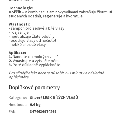
Balení:
500 ml
Technologie:
Hořčík
– v kombinaci s aminokyselinami zabraňuje žloutnutí
studených odstínů, regeneruje a hydratuje
Vlastnosti:
- šampon pro šedivé a bílé vlasy
- rozjasňuje
- neutralizuje žluté odstíny
- ošetřuje vlasy od nečistot
- hebké a lesklé vlasy
Aplikace:
1.
Naneste do mokrých vlasů.
2.
Vmasírujte a vytvořte pěnu.
3.
Poté důkladně vypláchněte.
Pro silnější efekt nechte působit 2–3 minuty a následně
opláchněte.
Doplňkové parametry
Kategorie
:
Silver/ LESK BÍLÝCH VLASŮ
Hmotnost
:
0.6 kg
EAN
:
3474636974269
Z