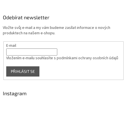
á
p
a
Odebírat newsletter
t
Vložte svůj e-mail a my vám budeme zasílat informace o nových
í
produktech na našem e-shopu.
E-mail
Vložením e-mailu souhlasíte s
podmínkami ochrany osobních údajů
PŘIHLÁSIT SE
Instagram