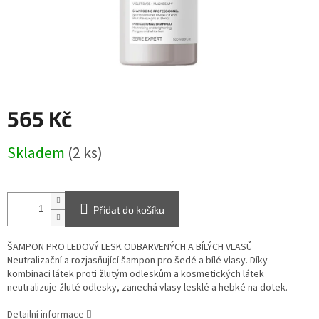
565 Kč
Měrná
Skladem
(2 ks)
cena:
Přidat do košíku
ŠAMPON PRO LEDOVÝ LESK ODBARVENÝCH A BÍLÝCH VLASŮ
Neutralizační a rozjasňující šampon pro šedé a bílé vlasy. Díky
kombinaci látek proti žlutým odleskům a kosmetických látek
neutralizuje žluté odlesky, zanechá vlasy lesklé a hebké na dotek.
Detailní informace