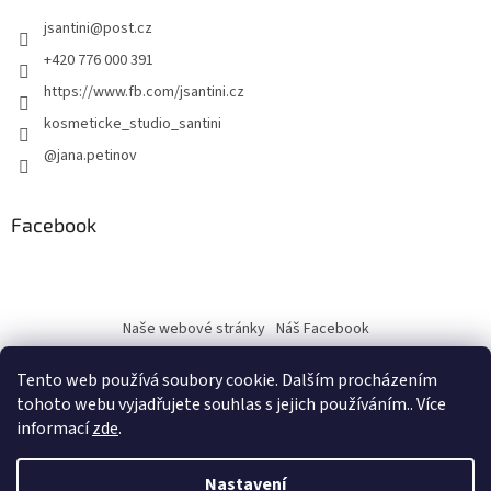
jsantini
@
post.cz
+420 776 000 391
https://www.fb.com/jsantini.cz
kosmeticke_studio_santini
@jana.petinov
Facebook
Naše webové stránky
Náš Facebook
Tento web používá soubory cookie. Dalším procházením
tohoto webu vyjadřujete souhlas s jejich používáním.. Více
informací
zde
.
Vytvořil Shoptet
Nastavení