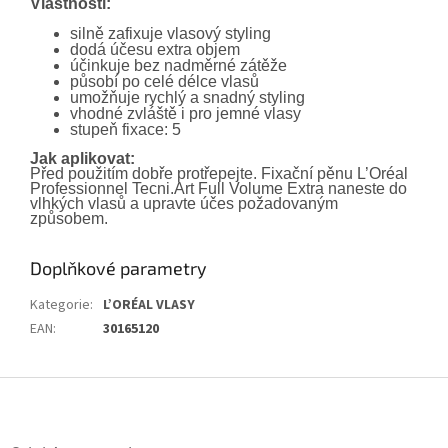
Vlastnosti:
silně zafixuje vlasový styling
dodá účesu extra objem
účinkuje bez nadměrné zátěže
působí po celé délce vlasů
umožňuje rychlý a snadný styling
vhodné zvláště i pro jemné vlasy
stupeň fixace: 5
Jak aplikovat:
Před použitím dobře protřepejte. Fixační pěnu L’Oréal
Professionnel Tecni.Art Full Volume Extra naneste do
vlhkých vlasů a upravte účes požadovaným
způsobem.
Doplňkové parametry
Kategorie
:
L’ORÉAL VLASY
EAN
:
30165120
Z
á
p