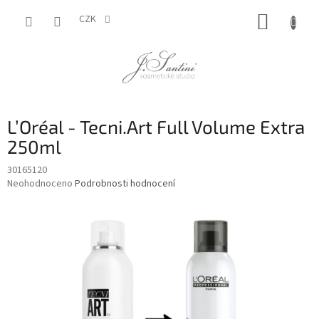
Přejít
NÁKUP
na
CZK
obsah
KOŠÍK
L’Oréal - Tecni.Art Full Volume Extra
250ml
30165120
Průměrné
Neohodnoceno
Podrobnosti hodnocení
hodnocení
produktu
je
0,0
z
5
hvězdiček.