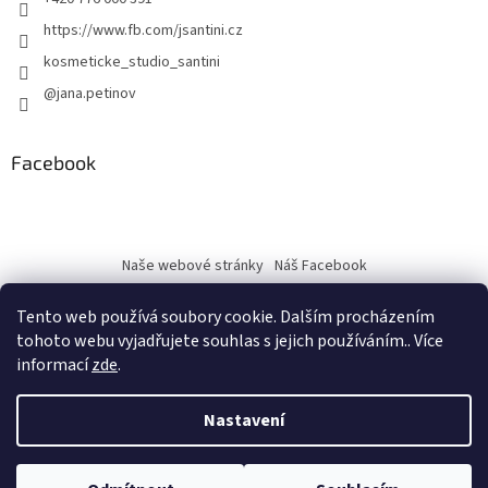
https://www.fb.com/jsantini.cz
kosmeticke_studio_santini
@jana.petinov
Facebook
Naše webové stránky
Náš Facebook
Tento web používá soubory cookie. Dalším procházením
tohoto webu vyjadřujete souhlas s jejich používáním.. Více
informací
zde
.
Vytvořil Shoptet
Nastavení
Copyright 2026
J.Santini
. Všechna práva vyhrazena.
Upravit