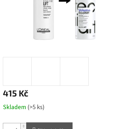
415 Kč
Měrná
Skladem
(>5 ks)
cena: