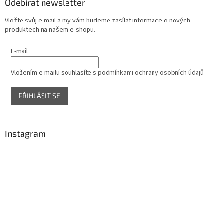
a
Odebírat newsletter
t
Vložte svůj e-mail a my vám budeme zasílat informace o nových
í
produktech na našem e-shopu.
E-mail
Vložením e-mailu souhlasíte s
podmínkami ochrany osobních údajů
PŘIHLÁSIT SE
Instagram