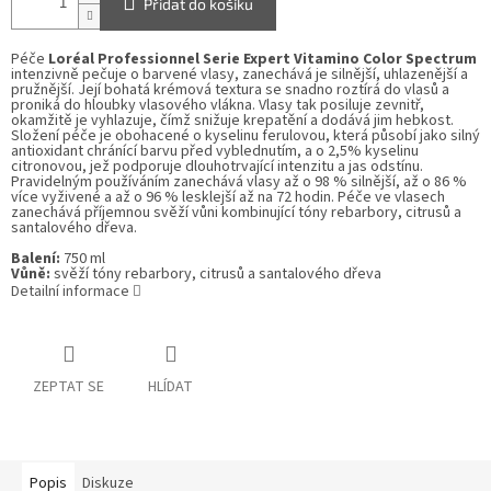
Přidat do košíku
Péče
Loréal Professionnel Serie Expert Vitamino Color Spectrum
intenzivně pečuje o barvené vlasy, zanechává je silnější, uhlazenější a
pružnější. Její bohatá krémová textura se snadno roztírá do vlasů a
proniká do hloubky vlasového vlákna. Vlasy tak posiluje zevnitř,
okamžitě je vyhlazuje, čímž snižuje krepatění a dodává jim hebkost.
Složení péče je obohacené o kyselinu ferulovou, která působí jako silný
antioxidant chránící barvu před vyblednutím, a o 2,5% kyselinu
citronovou, jež podporuje dlouhotrvající intenzitu a jas odstínu.
Pravidelným používáním zanechává vlasy až o 98 % silnější, až o 86 %
více vyživené a až o 96 % lesklejší až na 72 hodin. Péče ve vlasech
zanechává příjemnou svěží vůni kombinující tóny rebarbory, citrusů a
santalového dřeva.
Balení:
750 ml
Vůně:
svěží tóny rebarbory, citrusů a santalového dřeva
Detailní informace
ZEPTAT SE
HLÍDAT
Popis
Diskuze