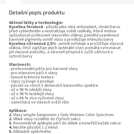
Detailní popis produktu
Aktivní látky a technologie:
Kyselina ferulová
- působí jako silný antioxidant, chrání barvu
před vyblednutím a neutralizuje volné radikály, které mohou
způsobovat poškození vlasového vlákna; pomáhá uzamknout
barevné pigmenty uvnitř vlasu a prodlužuje intenzitu barvy
Kyselina citronová 2,5%
- jemně exfoliuje a pročišťuje vlasová
vlákna, čímž zajišťuje jejich optimální stav; pomáhá vyrovnávat
pH vlasové pokožky, a zároveň přispívá k vyšší zářivosti a
sytosti barvy
Vlastnosti:
- profesionální péče pro barvené vlasy
- pro intenzivní péči o vlasy
- luxusní krémová textura
- vlasy vyživuje a posiluje
- působí ve všech 5 dimenzích barevného spektra
- až o 98 % silnější vlasy
- až o 96 % lesklejší vlasy
- až o 86 % více vyživené vlasy
- zanechává ve vlasech svěží vůni
Aplikace:
1.
Vlasy umyjte šamponem z řady
Vitamino Color Spectrum.
2.
Vlhké vlasy rozdělte do čtyřech sekcí.
3.
Rovnoměrně aplikujte péči do délek a konečků každé sekce.
4.
Nechte působit 1-2 minut.
5.
Důkladně opláchněte.