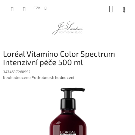
Přejít
NÁKUP
na
CZK
obsah
KOŠÍK
Loréal Vitamino Color Spectrum
Intenzivní péče 500 ml
3474637268992
Průměrné
Neohodnoceno
Podrobnosti hodnocení
hodnocení
produktu
je
0,0
z
5
hvězdiček.