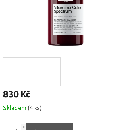
830 Kč
Měrná
Skladem
(4 ks)
cena: