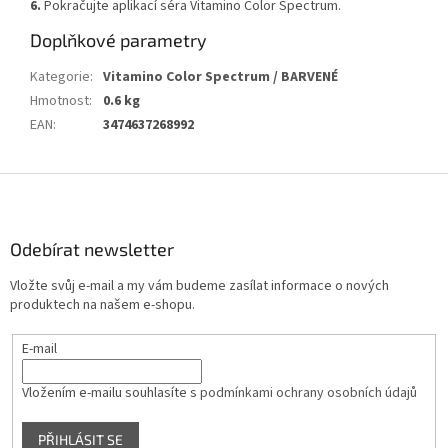
6.
Pokračujte aplikací
séra Vitamino Color Spectrum.
Doplňkové parametry
Kategorie
:
Vitamino Color Spectrum / BARVENÉ
Hmotnost
:
0.6 kg
EAN
:
3474637268992
Z
á
p
a
Odebírat newsletter
t
Vložte svůj e-mail a my vám budeme zasílat informace o nových
í
produktech na našem e-shopu.
E-mail
Vložením e-mailu souhlasíte s
podmínkami ochrany osobních údajů
PŘIHLÁSIT SE