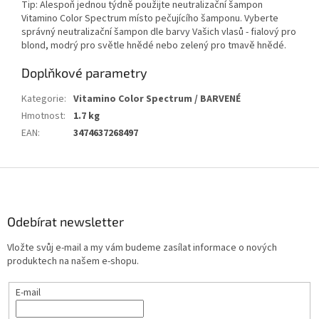
Tip: Alespoň jednou týdně použijte neutralizační šampon
Vitamino Color Spectrum
místo pečujícího šamponu. Vyberte
správný neutralizační šampon dle barvy Vašich vlasů - fialový pro
blond, modrý pro světle hnědé nebo zelený pro tmavě hnědé.
Doplňkové parametry
Kategorie
:
Vitamino Color Spectrum / BARVENÉ
Hmotnost
:
1.7 kg
EAN
:
3474637268497
Z
á
p
a
Odebírat newsletter
t
Vložte svůj e-mail a my vám budeme zasílat informace o nových
í
produktech na našem e-shopu.
E-mail