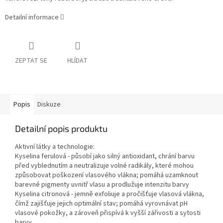
Detailní informace
ZEPTAT SE
HLÍDAT
Popis
Diskuze
Detailní popis produktu
Aktivní látky a technologie:
Kyselina ferulová - působí jako silný antioxidant, chrání barvu
před vyblednutím a neutralizuje volné radikály, které mohou
způsobovat poškození vlasového vlákna; pomáhá uzamknout
barevné pigmenty uvnitř vlasu a prodlužuje intenzitu barvy
Kyselina citronová - jemně exfoliuje a pročišťuje vlasová vlákna,
čímž zajišťuje jejich optimální stav; pomáhá vyrovnávat pH
vlasové pokožky, a zároveň přispívá k vyšší zářivosti a sytosti
barvy