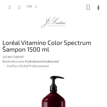
Přejít
NÁKUP
na
CZK
obsah
KOŠÍK
Loréal Vitamino Color Spectrum
Šampon 1500 ml
3474637268497
Průměrné
Neohodnoceno
Podrobnosti hodnocení
hodnocení
Značka:
L'Oréal Professionnel
produktu
je
0,0
z
5
hvězdiček.