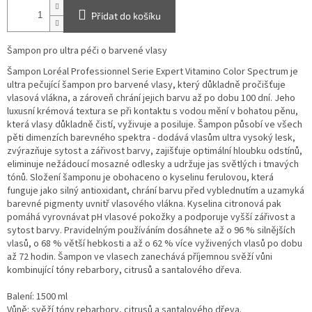
Přidat do košíku
Šampon pro ultra péči o barvené vlasy
Šampon Loréal Professionnel Serie Expert Vitamino Color Spectrum je
ultra pečující šampon pro barvené vlasy, který důkladně pročišťuje
vlasová vlákna, a zároveň chrání jejich barvu až po dobu 100 dní. Jeho
luxusní krémová textura se při kontaktu s vodou mění v bohatou pěnu,
která vlasy důkladně čistí, vyživuje a posiluje. Šampon působí ve všech
pěti dimenzích barevného spektra - dodává vlasům ultra vysoký lesk,
zvýrazňuje sytost a zářivost barvy, zajišťuje optimální hloubku odstínů,
eliminuje nežádoucí mosazné odlesky a udržuje jas světlých i tmavých
tónů. Složení šamponu je obohaceno o kyselinu ferulovou, která
funguje jako silný antioxidant, chrání barvu před vyblednutím a uzamyká
barevné pigmenty uvnitř vlasového vlákna. Kyselina citronová pak
pomáhá vyrovnávat pH vlasové pokožky a podporuje vyšší zářivost a
sytost barvy. Pravidelným používáním dosáhnete až o 96 % silnějších
vlasů, o 68 % větší hebkosti a až o 62 % více vyživených vlasů po dobu
až 72 hodin. Šampon ve vlasech zanechává příjemnou svěží vůni
kombinující tóny rebarbory, citrusů a santalového dřeva.
Balení: 1500 ml
Vůně: svěží tóny rebarbory, citrusů a santalového dřeva
.