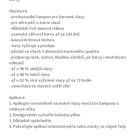
Vlastnosti:
- profesionální šampon pro barvené vlasy
- pro ultra péči o barvu vlasů
- důkladně čistí vlasová vlákna
- uzamyká zářivost barvy až na 100 dnů
- luxusní krémová textura
- vlasy vyživuje a posiluje
- působí ve všech 5 dimenzích barevného spektra
- podporuje lesk, sytost, hloubku odstínů, jas barvy i neutralizaci
odlesků
- až o 96 % silnější vlasy
- až o 68 % hebčí vlasy
- až o 62 % více vyživené vlasy až na 72 hodin
- zanechává ve vlasech svěží vůni
Aplikace:
1. Aplikujte rovnoměrně na mokré vlasy množství šamponu o
velikosti víčka.
2. Emulgováním vytvořte bohatou pěnu.
3. Důkladně opláchněte.
4. Pokračujte aplikací intenzivní péče nebo masky ze stejné řady.