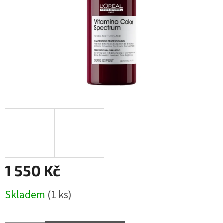
1 550 Kč
Měrná
Skladem
(1 ks)
cena: