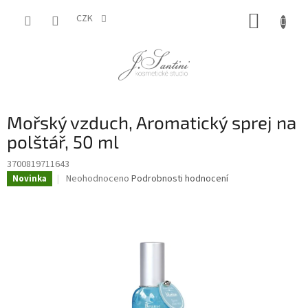
Přejít
NÁKUP
na
CZK
obsah
KOŠÍK
Mořský vzduch, Aromatický sprej na
polštář, 50 ml
3700819711643
Průměrné
Neohodnoceno
Podrobnosti hodnocení
Novinka
hodnocení
produktu
je
0,0
z
5
hvězdiček.