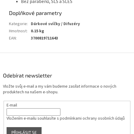
Bez parabenů, SLS a SLES
Doplňkové parametry
Kategorie
:
Dárkové svíčky / Difuzéry
Hmotnost
:
0.15 kg
EAN
:
3700819711643
Z
á
p
a
Odebírat newsletter
t
Vložte svůj e-mail a my vám budeme zasílat informace o nových
í
produktech na našem e-shopu.
E-mail
Vložením e-mailu souhlasíte s
podmínkami ochrany osobních údajů
PŘIHLÁSIT SE