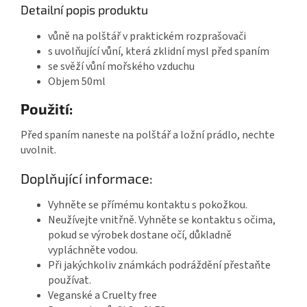
Detailní popis produktu
vůně na polštář v praktickém rozprašovači
s uvolňující vůní, která zklidní mysl před spaním
se svěží vůní mořského vzduchu
Objem 50ml
Použití:
Před spaním naneste na polštář a ložní prádlo, nechte
uvolnit.
Doplňující informace:
Vyhněte se přímému kontaktu s pokožkou.
Neužívejte vnitřně. Vyhněte se kontaktu s očima,
pokud se výrobek dostane očí, důkladně
vypláchněte vodou.
Při jakýchkoliv známkách podráždění přestaňte
používat.
Veganské a Cruelty free