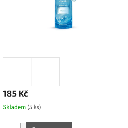
185 Kč
Měrná
Skladem
(5 ks)
cena: