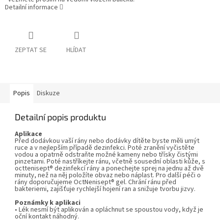
Detailní informace
ZEPTAT SE
HLÍDAT
Popis
Diskuze
Detailní popis produktu
Aplikace
Před dodávkou vaší rány nebo dodávky dítěte byste měli umýt
ruce a v nejlepším případě dezinfekci. Poté zranění vyčistěte
vodou a opatrně odstraňte možné kameny nebo třísky čistými
pinzetami. Poté nastříkejte ránu, včetně sousední oblasti kůže, s
octtenisept® dezinfekcí rány a ponechejte sprej na jednu až dvě
minuty, než na něj položíte obvaz nebo náplast. Pro další péči o
rány doporučujeme OctNenisept® gel. Chrání ránu před
bakteriemi, zajišťuje rychlejší hojení ran a snižuje tvorbu jizvy.
Poznámky k aplikaci
• Lék nesmí být aplikován a opláchnut se spoustou vody, když je
oční kontakt náhodný.