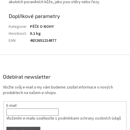
akutních poraněních kůže, jako jsou otěry nebo řezy.
Doplňkové parametry
Kategorie
:
PÉČE O NOHY
Hmotnost
:
0.1 kg
EAN
:
4032651214877
Z
á
p
a
Odebírat newsletter
t
Vložte svůj e-mail a my vám budeme zasílat informace o nových
í
produktech na našem e-shopu.
E-mail
Vložením e-mailu souhlasíte s
podmínkami ochrany osobních údajů