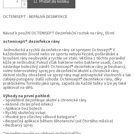
Přidat do košíku
OCTENISEPT - NEPÁLIVÁ DESINFEKCE
Návod k použití OCTENISEPT Dezinfekční roztok na rány, 50 ml
octenisept® dezinfekce rány
Jednoduchá a rychlá dezinfekce rány se sprejem Octnisept® V
každodenním životě nebo ve sportu nebylo řezání, poškrábání a
broušení rány neobvyklé a rychle se stalo. Většina z těchto poranění
kůže je neškodná; Pokud však bakterie nebo bakterie usadí, často
následuje bolestivý zánět. Octenisept® dezinfekce rány je bezbarvý,
velmi tolerovatelný sprej pro dezinfekční akutní a chronické rány.
Aktivní složky obsažené ve spreji rány mají antiseptické vlastnosti a tak
zabíjejí patogeny. Další výhoda: Octenisept® dezinfekce rány, díky
praktickému formátu jako sprej, zapadá do každé tašky a lze jej také
aplikovat na děti.
Výhody na první pohled:
• Spolehlivě dezinfikuje akutní a chronické rány
• Aktivně chrání před infekcí
• Aplikace bez bolesti
• Rychlý skutečný vstup
• Vhodné pro všechny věkové kategorie*
• Bezpečná aplikace během těhotenství (od čtvrtého měsíce)
• Bezbarvý sprej
*Vezměte prosím na vědomí vložení balíčku.