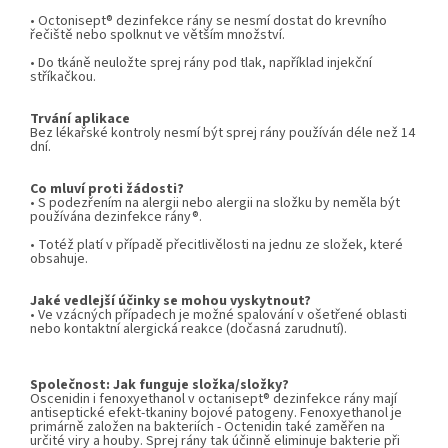
• Octonisept® dezinfekce rány se nesmí dostat do krevního
řečiště nebo spolknut ve větším množství.
• Do tkáně neuložte sprej rány pod tlak, například injekční
stříkačkou.
Trvání aplikace
Bez lékařské kontroly nesmí být sprej rány používán déle než 14
dní.
Co mluví proti žádosti?
• S podezřením na alergii nebo alergii na složku by neměla být
používána dezinfekce rány®.
• Totéž platí v případě přecitlivělosti na jednu ze složek, které
obsahuje.
Jaké vedlejší účinky se mohou vyskytnout?
• Ve vzácných případech je možné spalování v ošetřené oblasti
nebo kontaktní alergická reakce (dočasná zarudnutí).
Společnost: Jak funguje složka/složky?
Oscenidin i fenoxyethanol v octanisept® dezinfekce rány mají
antiseptické efekt-tkaniny bojové patogeny. Fenoxyethanol je
primárně založen na bakteriích - Octenidin také zaměřen na
určité viry a houby. Sprej rány tak účinně eliminuje bakterie při