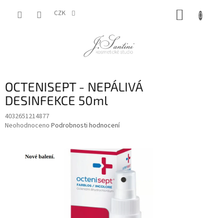
Přejít
NÁKUP
na
CZK
obsah
KOŠÍK
OCTENISEPT - NEPÁLIVÁ
DESINFEKCE 50ml
4032651214877
Průměrné
Neohodnoceno
Podrobnosti hodnocení
hodnocení
produktu
je
0,0
z
5
hvězdiček.