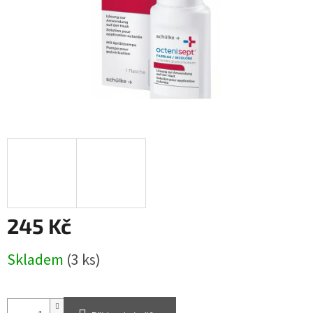
245 Kč
Měrná
Skladem
(3 ks)
cena: