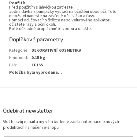
Použití:
Před použitím s lahvičkou zatřeste.
Jedna dávka z pumpičky vystačí na očištění obou očí. Toto
množství naneste na zavřené oční víčko a řasy.
Pomocí odličovacího štětce nebo velurového aplikátoru
očistěte řasy a oční okolí.
Poté důkladně propláchněte vodou a osušte.
Doplňkové parametry
Kategorie
:
DEKORATIVNÍ KOSMETIKA
Hmotnost
:
0.15 kg
EAN
:
CF155
Položka byla vyprodána…
Z
á
p
a
Odebírat newsletter
t
Vložte svůj e-mail a my vám budeme zasílat informace o nových
í
produktech na našem e-shopu.