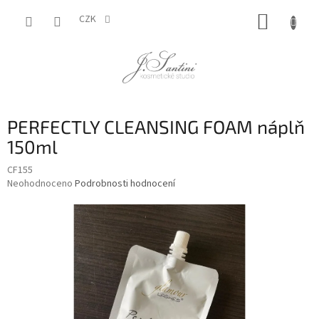
Přejít
NÁKUP
na
CZK
obsah
KOŠÍK
PERFECTLY CLEANSING FOAM náplň
150ml
CF155
Průměrné
Neohodnoceno
Podrobnosti hodnocení
hodnocení
produktu
je
0,0
z
5
hvězdiček.