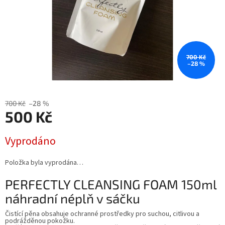
700 Kč
–28 %
700 Kč
–28 %
500 Kč
Měrná
Vyprodáno
cena:
Položka byla vyprodána…
PERFECTLY CLEANSING FOAM 150ml
náhradní néplň v sáčku
Čistící pěna obsahuje ochranné prostředky pro suchou, citlivou a
podrážděnou pokožku.