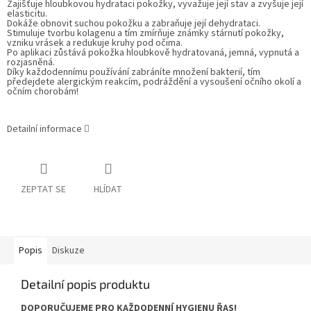
Zajišťuje hloubkovou hydrataci pokožky, vyvažuje její stav a zvyšuje její
elasticitu.
Dokáže obnovit suchou pokožku a zabraňuje její dehydrataci.
Stimuluje tvorbu kolagenu a tím zmírňuje známky stárnutí pokožky,
vzniku vrásek a redukuje kruhy pod očima.
Po aplikaci zůstává pokožka hloubkově hydratovaná, jemná, vypnutá a
rozjasněná.
Díky každodennímu používání zabráníte množení bakterií, tím
předejdete alergickým reakcím, podráždění a vysoušení očního okolí a
očním chorobám!
Detailní informace
ZEPTAT SE
HLÍDAT
Popis
Diskuze
Detailní popis produktu
DOPORUČUJEME PRO KAŽDODENNÍ HYGIENU ŘAS!