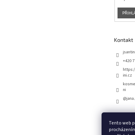
PŘIHL
Kontakt
jsantin
+420 7
https:
ini.cz
kosmet
ni
@jana.
Tento web po
procházením 