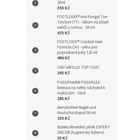
20ml
355 Kč
FOOTLOGIX® Anti-Fungal Toe
Tincture (7T) - Sérum na plíseň
nehtů u nohou - 50 ml
475 Kč
FOOTLOGIX® Cracked Heel
Formula (3+) - pěna pro
popraskané paty 125 ml
490 Kč
CND VINYLUX TOP COAT
295 Kč
PODOPHARM PODOFLEX
tinktura na nehty náchylné k
mykózám - 10ml
285 Kč
demykoMed Nagel-und
Hautschutzliquid 50 ml
235 Kč
Staleks Minerální pilník EXPERT
100/180 (hygienicky baleno)
35 Kč