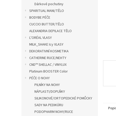
n
Dárkové pochutiny
e
SPARITUAL MANI/TĚLO
l
BODYBE PÉČE
CUCCIO BUTTER/TĚLO
ALEXANDRIA DEPILACE TĚLO
L’ORÉAL VLASY
MILK_SHAKE Icy VLASY
DEKORATIVNÍ KOSMETIKA
CATHERINE RUCE/NEHTY
CND™ SHELLAC / VINYLUX
Platinum BOOSTER Color
PÉČE O NOHY
PILNÍKY NA NOHY
NÁPLASTI/DOPLŇKY
SILIKONOVÉ/ORTOPEDICKÉ POMŮCKY
SADY NA PEDIKÚRU
Popi
PODOPHARM NOHY/RUCE