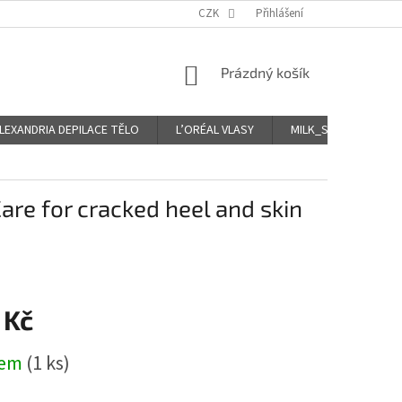
CZK
Přihlášení
NÁKUPNÍ
Prázdný košík
KOŠÍK
LEXANDRIA DEPILACE TĚLO
L’ORÉAL VLASY
MILK_SHAKE Icy VLA
re for cracked heel and skin
 Kč
dem
(1 ks)