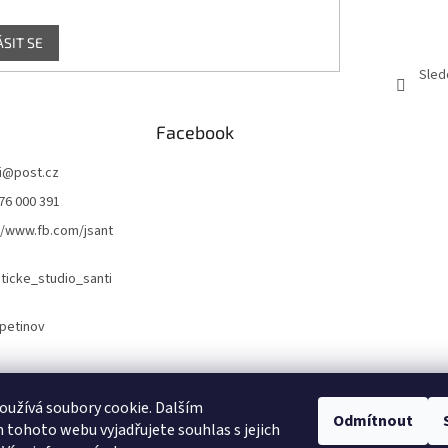
ÁSIT SE
Sled
Facebook
i
@
post.cz
76 000 391
//www.fb.com/jsant
icke_studio_santi
petinov
Naše webové stránky
Náš Facebook
užívá soubory cookie. Dalším
Odmítnout
tohoto webu vyjadřujete souhlas s jejich