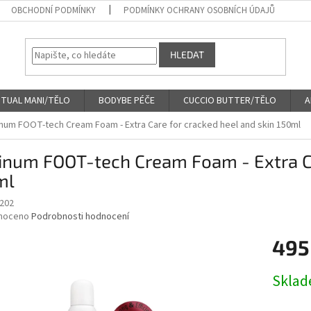
OBCHODNÍ PODMÍNKY
PODMÍNKY OCHRANY OSOBNÍCH ÚDAJŮ
HLEDAT
ITUAL MANI/TĚLO
BODYBE PÉČE
CUCCIO BUTTER/TĚLO
A
inum FOOT-tech Cream Foam - Extra Care for cracked heel and skin 150ml
inum FOOT-tech Cream Foam - Extra Ca
ml
202
né
noceno
Podrobnosti hodnocení
ní
495
u
Měrná
Skla
cena:
ek.