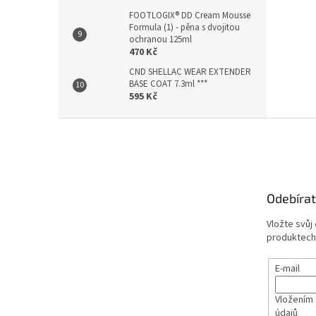
FOOTLOGIX® DD Cream Mousse
Formula (1) - pěna s dvojitou
ochranou 125ml
470 Kč
CND SHELLAC WEAR EXTENDER
BASE COAT 7.3ml ***
595 Kč
Z
á
p
a
t
Odebírat
í
Vložte svůj
produktech
E-mail
Vložením 
údajů