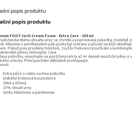
ailní popis produktu
ailní popis produktu
inum FOOT-tech Cream Foam - Extra Care - 150 ml
 nadstandardnímu obsahu urey se ztvrdlá a popraskaná pokožka znatelně z
dí. Allantoin s penthanolem pak poskytují ochranu a působí na kůži uklidňují
kem. Pokud jsou praskliny bolstivé, zvyšte frekvenci používání a kombinujte
akteriální pěnou Antiseptic Care.
stavu pokožky vmasírujte na postižená místa až 4× denně množství pěny o v
ského ořechu. Před použitím důkladně protřepejte.
nosti
Extra péče o velmi suchou pokožku
Unikátní krémová konzistence
Silná a účinná
15% obsah urey
Směs Allantoinu a panthenolu