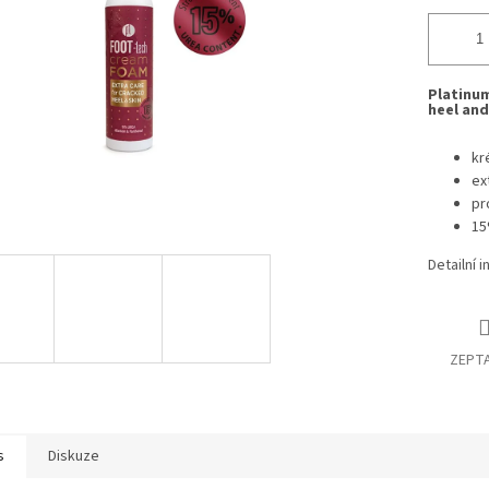
Platinum
heel and
kr
ex
pr
15
Detailní 
ZEPTA
s
Diskuze