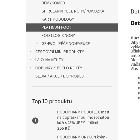
DEMYKOMED
Det
SPIRULARIN PÉČE NOHY/POKOŽKA
KART PODOLOGY
Det
PLATINUM FOOT
FOOTLOGIX NOHY
Plat
Díky
GEHWOL PÉČE NOHY/RUCE
vyhla
účin
CESTOVNÍ MINI PRODUKTY
antib
LAKY NA NEHTY
Dle 
vlaš
DOPLŇKY K PÉČI O NEHTY
Vlast
SLEVA / AKCE / DOPRODEJ
Top 10 produktů
PODOPHARM PODOFLEX mast
na popraskanou, mozolnatou
kůži s 25% UREY - 100ml
255 Kč
PODOPHARM ONYGEN krém -