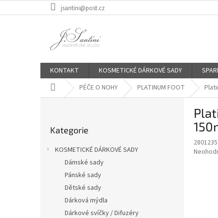
Přejít
jsantini@post.cz
na
obsah
KONTAKT
KOSMETICKÉ DÁRKOVÉ SADY
SPAR
Domů
PÉČE O NOHY
PLATINUM FOOT
Plat
P
Plat
o
Přeskočit
s
150
Kategorie
kategorie
t
2801235
r
KOSMETICKÉ DÁRKOVÉ SADY
Průměr
Neohod
a
hodnoce
Dámské sady
n
produkt
Pánské sady
n
je
í
Dětské sady
0,0
z
p
Dárková mýdla
5
a
Dárkové svíčky / Difuzéry
hvězdič