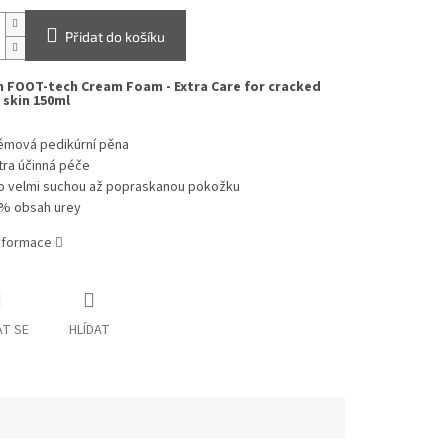
Přidat do košíku
 FOOT-tech Cream Foam - Extra Care for cracked
 skin
150ml
émová pedikúrní pěna
tra účinná péče
o velmi suchou až popraskanou pokožku
% obsah urey
informace
T SE
HLÍDAT