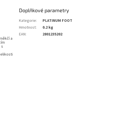
Doplňkové parametry
Kategorie
:
PLATINUM FOOT
Hmotnost
:
0.2 kg
EAN
:
2801235202
měkčí a
cím
 s
elikosti