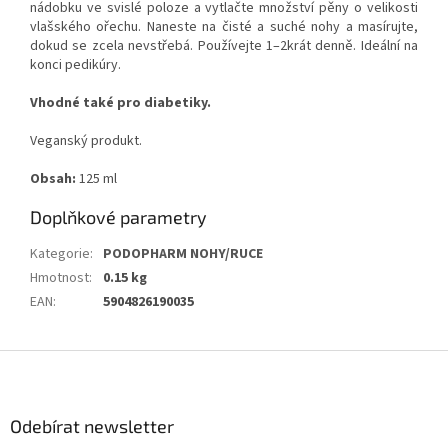
nádobku ve svislé poloze a vytlačte množství pěny o velikosti
vlašského ořechu. Naneste na čisté a suché nohy a masírujte,
dokud se zcela nevstřebá. Používejte 1–2krát denně. Ideální na
konci pedikúry.
Vhodné také pro diabetiky.
Veganský produkt.
Obsah:
125 ml
Doplňkové parametry
Kategorie
:
PODOPHARM NOHY/RUCE
Hmotnost
:
0.15 kg
EAN
:
5904826190035
Z
á
p
a
Odebírat newsletter