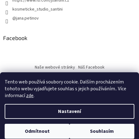
https://www.fb.com/jsantini.cz
kosmeticke_studio_santini
@jana.petinov
Facebook
Naše webové stránky
Náš Facebook
Tento web používá soubory cookie. Dalším procházením
tohoto webu vyjadřujete souhlas s jejich používáním.. Více
informací
zde
.
Vytvořil Shoptet
Nastavení
Copyright 2026
J.Santini
. Všechna práva vyhrazena.
Upravit
Odmítnout
Souhlasím
nastavení cookies