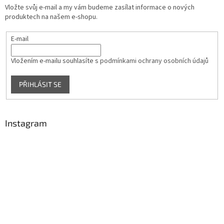
t
Vložte svůj e-mail a my vám budeme zasílat informace o nových
í
produktech na našem e-shopu.
E-mail
Vložením e-mailu souhlasíte s
podmínkami ochrany osobních údajů
PŘIHLÁSIT SE
Instagram