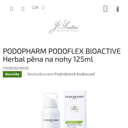
Přejít
NÁKUP
na
CZK
obsah
KOŠÍK
PODOPHARM PODOFLEX BIOACTIVE
Herbal pěna na nohy 125ml
5904826190035
Průměrné
Neohodnoceno
Podrobnosti hodnocení
Novinka
hodnocení
produktu
je
0,0
z
5
hvězdiček.