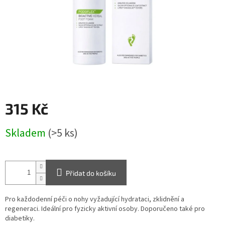
315 Kč
Měrná
Skladem
(>5 ks)
cena:
Přidat do košíku
Pro každodenní péči o nohy vyžadující hydrataci, zklidnění a
regeneraci. Ideální pro fyzicky aktivní osoby. Doporučeno také pro
diabetiky.