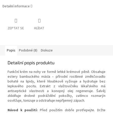
Detailní informace
ZEPTAT SE
HLÍDAT
Popis
Podobné (8)
Diskuze
Detailní popis produktu
Funkční krém na nohy ve formě lehké krémové pěně. Obsahuje
estery bambuckého másla – přírodní rostlinné změkčovadlo
bohaté na lipidy, které hloubkově vyživuje a hydratuje bez
lepkavého pocitu. Extrakt z vlaštovičníku lékařského má
antiseptické vlastnosti a konopný olej regeneruje. Šalvěj
zklidňuje drobné podráždění pokožky, zatímco rozmarýn
osvěžuje, tonizuje a odstraňuje nepříjemný zápach.
Návod k použití:
Před použitím dobře protřepejte. Držte