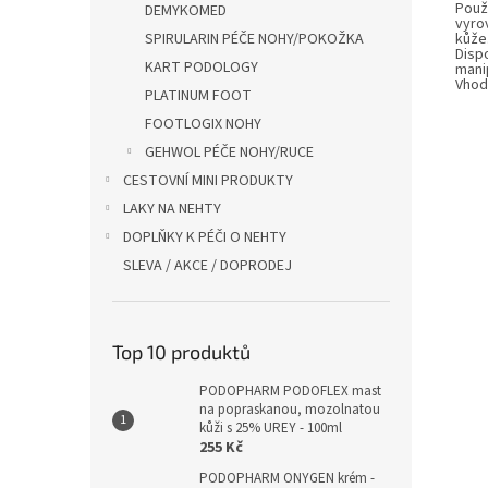
Použi
DEMYKOMED
vyrov
kůže.
SPIRULARIN PÉČE NOHY/POKOŽKA
Disp
KART PODOLOGY
manip
Vhod
PLATINUM FOOT
FOOTLOGIX NOHY
GEHWOL PÉČE NOHY/RUCE
CESTOVNÍ MINI PRODUKTY
LAKY NA NEHTY
DOPLŇKY K PÉČI O NEHTY
SLEVA / AKCE / DOPRODEJ
Top 10 produktů
PODOPHARM PODOFLEX mast
na popraskanou, mozolnatou
kůži s 25% UREY - 100ml
255 Kč
PODOPHARM ONYGEN krém -