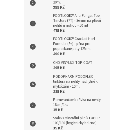
20ml
355 Kč
FOOTLOGIX® Anti-Fungal Toe
Tincture (7T) - Sérum na plíseň
nehtů u nohou - 50 ml
475 Kč
FOOTLOGIX® Cracked Heel
Formula (3+) - pěna pro
popraskané paty 125 ml
490 Kč
CND VINYLUX TOP COAT
295 Kč
PODOPHARM PODOFLEX
tinktura na nehty náchylné k
mykózám - 10ml
285 Kč
Pomerančová dřívka na nehty
18cm/1ks
15 Kč
Staleks Minerální pilník EXPERT
100/180 (hygienicky baleno)
35 Kč