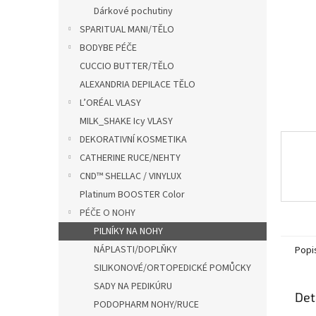
n
Dárkové pochutiny
e
SPARITUAL MANI/TĚLO
l
BODYBE PÉČE
CUCCIO BUTTER/TĚLO
ALEXANDRIA DEPILACE TĚLO
L’ORÉAL VLASY
MILK_SHAKE Icy VLASY
DEKORATIVNÍ KOSMETIKA
CATHERINE RUCE/NEHTY
CND™ SHELLAC / VINYLUX
Platinum BOOSTER Color
PÉČE O NOHY
PILNÍKY NA NOHY
NÁPLASTI/DOPLŇKY
Popi
SILIKONOVÉ/ORTOPEDICKÉ POMŮCKY
SADY NA PEDIKÚRU
Det
PODOPHARM NOHY/RUCE