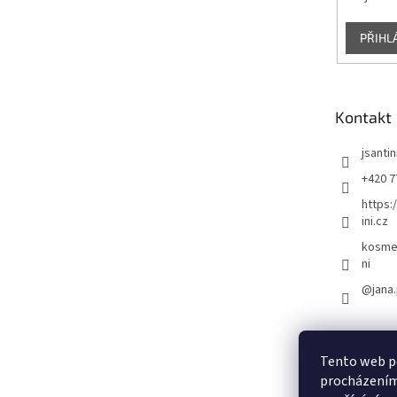
PŘIHL
Kontakt
jsantin
+420 7
https:
ini.cz
kosmet
ni
@jana.
Tento web po
procházením 