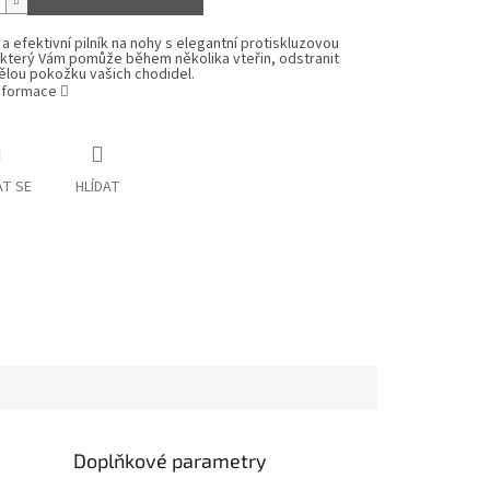
 a efektivní pilník na nohy s elegantní protiskluzovou
, který Vám pomůže během několika vteřin, odstranit
ělou pokožku vašich chodidel.
informace
T SE
HLÍDAT
Doplňkové parametry