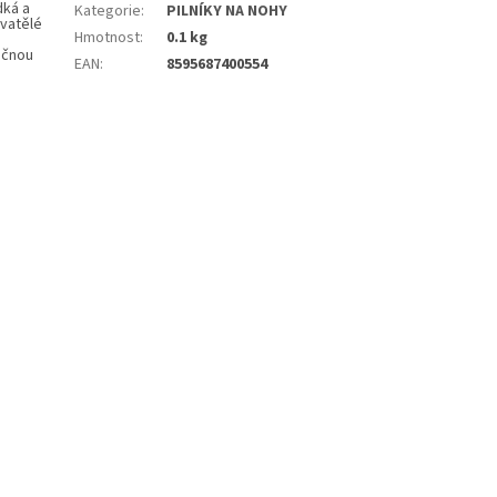
dká a
Kategorie
:
PILNÍKY NA NOHY
ovatělé
Hmotnost
:
0.1 kg
ečnou
EAN
:
8595687400554