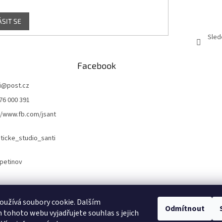
ÁSIT SE
Sled
Facebook
i
@
post.cz
76 000 391
//www.fb.com/jsant
icke_studio_santi
petinov
Naše webové stránky
Náš Facebook
užívá soubory cookie. Dalším
Odmítnout
tohoto webu vyjadřujete souhlas s jejich