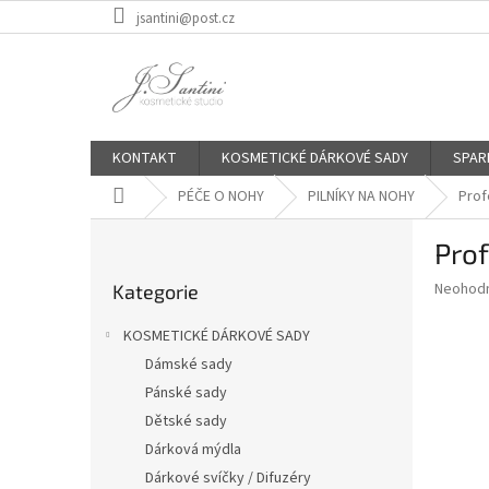
Přejít
jsantini@post.cz
na
obsah
KONTAKT
KOSMETICKÉ DÁRKOVÉ SADY
SPAR
Domů
PÉČE O NOHY
PILNÍKY NA NOHY
Prof
P
Prof
o
Přeskočit
s
Průměr
Neohod
Kategorie
kategorie
t
hodnoce
r
produkt
KOSMETICKÉ DÁRKOVÉ SADY
a
je
Dámské sady
0,0
n
z
Pánské sady
n
5
í
Dětské sady
hvězdič
p
Dárková mýdla
a
Dárkové svíčky / Difuzéry