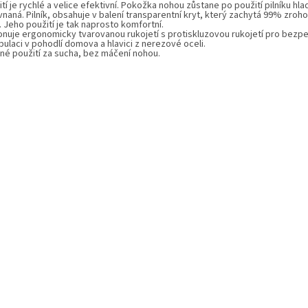
tí je rychlé a velice efektivní. Pokožka nohou zůstane po použití pilníku
hla
naná. Pilník, obsahuje v balení transparentní kryt, který zachytá 99% zroh
 Jeho použití je tak naprosto komfortní.
onuje ergonomicky tvarovanou rukojetí s protiskluzovou rukojetí pro bezp
ulaci v pohodlí domova a hlavici z nerezové oceli.
né použití za sucha, bez máčení nohou.