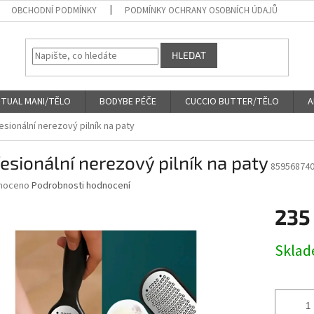
OBCHODNÍ PODMÍNKY
PODMÍNKY OCHRANY OSOBNÍCH ÚDAJŮ
HLEDAT
ITUAL MANI/TĚLO
BODYBE PÉČE
CUCCIO BUTTER/TĚLO
A
esionální nerezový pilník na paty
esionální nerezový pilník na paty
85956874
né
noceno
Podrobnosti hodnocení
ní
235
u
Měrná
Skla
cena:
ek.