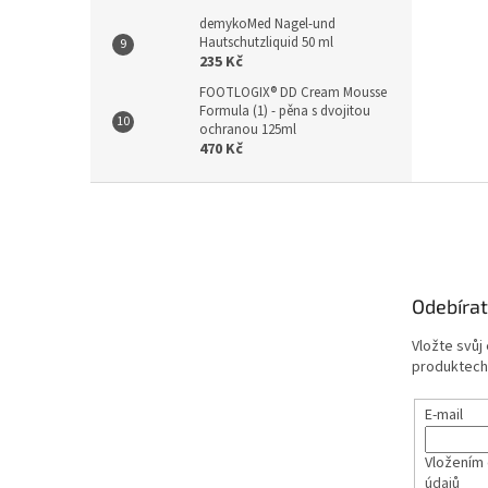
demykoMed Nagel-und
Hautschutzliquid 50 ml
235 Kč
FOOTLOGIX® DD Cream Mousse
Formula (1) - pěna s dvojitou
ochranou 125ml
470 Kč
Z
á
p
a
t
Odebírat
í
Vložte svůj
produktech
E-mail
Vložením 
údajů