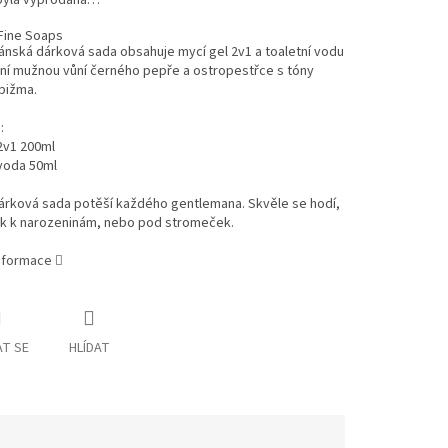
byla vyprodána…
Fine Soaps
ánská dárková sada obsahuje mycí gel 2v1 a toaletní vodu
ní mužnou vůní černého pepře a ostropestřce s tóny
pižma.
:
2v1 200ml
voda 50ml
dárková sada potěší každého gentlemana. Skvěle se hodí,
ek k narozeninám, nebo pod stromeček.
informace
T SE
HLÍDAT