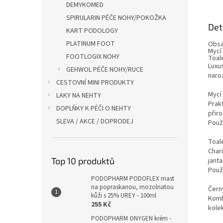
DEMYKOMED
SPIRULARIN PÉČE NOHY/POKOŽKA
Det
KART PODOLOGY
PLATINUM FOOT
Obsa
Mycí
FOOTLOGIX NOHY
Toal
Luxu
GEHWOL PÉČE NOHY/RUCE
naro
CESTOVNÍ MINI PRODUKTY
Mycí
LAKY NA NEHTY
Prakt
DOPLŇKY K PÉČI O NEHTY
přir
SLEVA / AKCE / DOPRODEJ
Použ
Toal
Char
Top 10 produktů
janta
Použi
PODOPHARM PODOFLEX mast
na popraskanou, mozolnatou
Čern
kůži s 25% UREY - 100ml
Komb
255 Kč
kole
PODOPHARM ONYGEN krém -