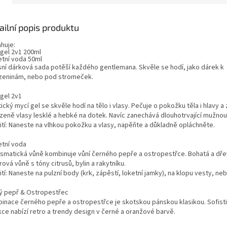
ailní popis produktu
huje:
 gel 2v1 200ml
etní voda 50ml
sní dárková sada potěší každého gentlemana. Skvěle se hodí, jako dárek k
zeninám, nebo pod stromeček.
 gel 2v1
ický mycí gel se skvěle hodí na tělo i vlasy. Pečuje o pokožku těla i hlavy 
ozeně vlasy lesklé a hebké na dotek. Navíc zanechává dlouhotrvající mužnou 
ití: Naneste na vlhkou pokožku a vlasy, napěňte a důkladně opláchněte.
etní voda
ismatická vůně kombinuje vůní černého pepře a ostropestřce. Bohatá a dře
rová vůně s tóny citrusů, bylin a rakytníku.
tí: Naneste na pulzní body (krk, zápěstí, loketní jamky), na klopu vesty, neb
ý pepř & Ostropestřec
inace černého pepře a ostropestřce je skotskou pánskou klasikou. Sofist
kce nabízí retro a trendy design v černé a oranžové barvě.