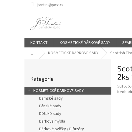
Přejít
jsantini@post.cz
na
obsah
KONTAKT
KOSMETICKÉ DÁRKOVÉ SADY
SPAR
Domů
KOSMETICKÉ DÁRKOVÉ SADY
Scottish Fi
P
Scot
o
Přeskočit
s
2ks 
Kategorie
kategorie
t
5016365
r
KOSMETICKÉ DÁRKOVÉ SADY
Průměr
Neohod
a
hodnoce
Dámské sady
n
produkt
Pánské sady
n
je
í
Dětské sady
0,0
z
p
Dárková mýdla
5
a
Dárkové svíčky / Difuzéry
hvězdič