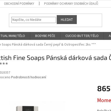
OBCHODNÍ PODMÍNKY
PODMÍNKY OCHRANY OSOBNÍCH ÚDAJŮ
HLEDAT
ITUAL MANI/TĚLO
BODYBE PÉČE
CUCCIO BUTTER/TĚLO
A
ne Soaps Pánská dárková sada Černý pepř & Ostropestřec 2ks ***
tish Fine Soaps Pánská dárková sada 
***
018357
né
noceno
Podrobnosti hodnocení
ní
865
u
Měrná
Momen
cena:
ek.