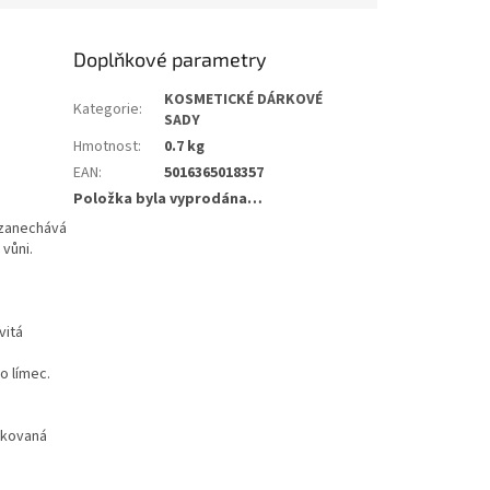
Doplňkové parametry
KOSMETICKÉ DÁRKOVÉ
Kategorie
:
SADY
Hmotnost
:
0.7 kg
EAN
:
5016365018357
Položka byla vyprodána…
a zanechává
vůni.
vitá
o límec.
ikovaná