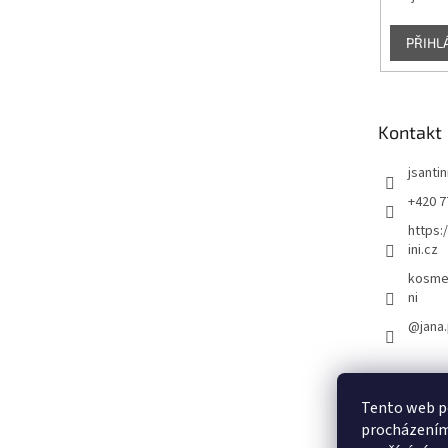
PŘIHL
Kontakt
jsantin
+420 7
https:
ini.cz
kosmet
ni
@jana.
Tento web po
procházením 