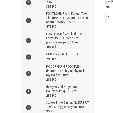
Neuží
20ml
355 Kč
znám
FOOTLOGIX® Anti-Fungal Toe
Bez p
Tincture (7T) - Sérum na plíseň
nehtů u nohou - 50 ml
475 Kč
FOOTLOGIX® Cracked Heel
Formula (3+) - pěna pro
popraskané paty 125 ml
490 Kč
CND VINYLUX TOP COAT
295 Kč
PODOPHARM PODOFLEX
tinktura na nehty náchylné k
mykózám - 10ml
285 Kč
demykoMed Nagel-und
Hautschutzliquid 50 ml
235 Kč
Staleks Minerální pilník EXPERT
100/180 (hygienicky baleno)
35 Kč