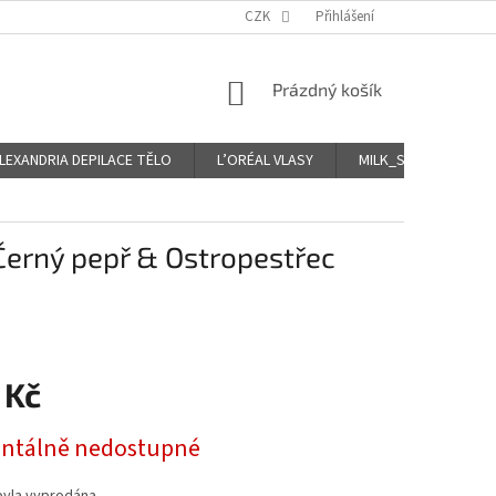
CZK
Přihlášení
NÁKUPNÍ
Prázdný košík
KOŠÍK
LEXANDRIA DEPILACE TĚLO
L’ORÉAL VLASY
MILK_SHAKE Icy VLA
Černý pepř & Ostropestřec
 Kč
tálně nedostupné