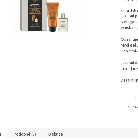
Položka 
Scottish 
Luxusní p
s elegant
whisky a 
Obsahuje
Mycí gel 
Toaletní 
Luxusní 
jako dár
Detailní 
ZEPTA
s
Podobné (8)
Diskuze