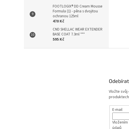
FOOTLOGIX® DD Cream Mousse
Formula (1) - pěna s dvojitou
ochranou 125ml
470 Kč
CND SHELLAC WEAR EXTENDER
BASE COAT 7.3ml ***
595 Kč
Z
á
p
a
t
Odebírat
í
Vložte svůj
produktech
E-mail
Vložením 
údajů