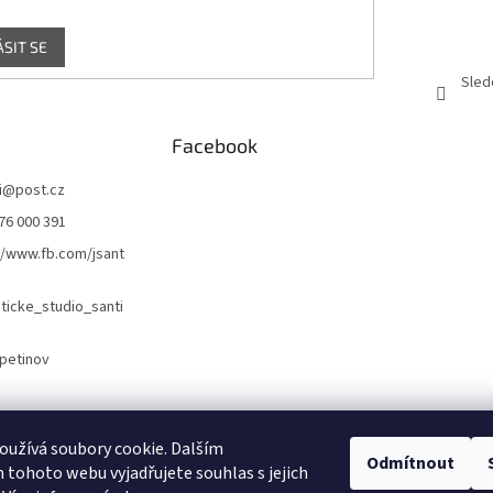
ÁSIT SE
Sled
Facebook
i
@
post.cz
76 000 391
//www.fb.com/jsant
icke_studio_santi
petinov
Naše webové stránky
Náš Facebook
užívá soubory cookie. Dalším
Odmítnout
tohoto webu vyjadřujete souhlas s jejich