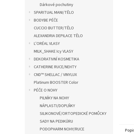
n
Dárkové pochutiny
e
SPARITUAL MANI/TĚLO
l
BODYBE PÉČE
CUCCIO BUTTER/TĚLO
ALEXANDRIA DEPILACE TĚLO
L’ORÉAL VLASY
MILK_SHAKE Icy VLASY
DEKORATIVNÍ KOSMETIKA
CATHERINE RUCE/NEHTY
CND™ SHELLAC / VINYLUX
Platinum BOOSTER Color
PÉČE O NOHY
PILNÍKY NA NOHY
NÁPLASTI/DOPLŇKY
SILIKONOVÉ/ORTOPEDICKÉ POMŮCKY
SADY NA PEDIKÚRU
PODOPHARM NOHY/RUCE
Popi