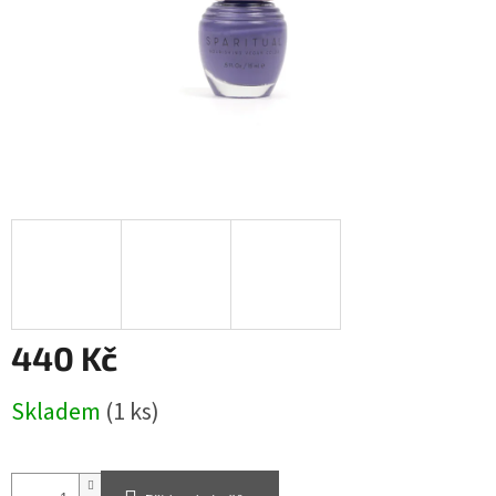
440 Kč
Měrná
Skladem
(1 ks)
cena: