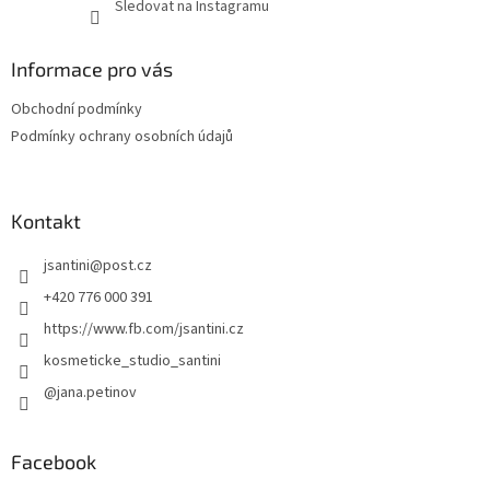
Sledovat na Instagramu
Informace pro vás
Obchodní podmínky
Podmínky ochrany osobních údajů
Kontakt
jsantini
@
post.cz
+420 776 000 391
https://www.fb.com/jsantini.cz
kosmeticke_studio_santini
@jana.petinov
Facebook