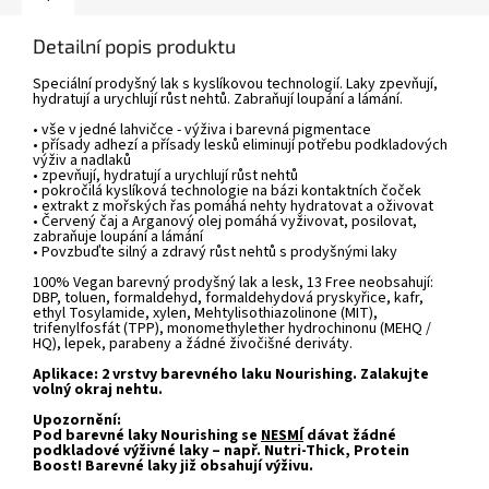
Detailní popis produktu
Speciální prodyšný lak s kyslíkovou technologií. Laky zpevňují,
hydratují a urychlují růst nehtů. Zabraňují loupání a lámání.
• vše v jedné lahvičce - výživa i barevná pigmentace
• přísady adhezí a přísady lesků eliminují potřebu podkladových
výživ a nadlaků
• zpevňují, hydratují a urychlují růst nehtů
• pokročilá kyslíková technologie na bázi kontaktních čoček
• extrakt z mořských řas pomáhá nehty hydratovat a oživovat
• Červený čaj a Arganový olej pomáhá vyživovat, posilovat,
zabraňuje loupání a lámání
• Povzbuďte silný a zdravý růst nehtů s prodyšnými laky
100% Vegan barevný prodyšný lak a lesk, 13 Free neobsahují:
DBP, toluen, formaldehyd, formaldehydová pryskyřice, kafr,
ethyl Tosylamide, xylen, Mehtylisothiazolinone (MIT),
trifenylfosfát (TPP), monomethylether hydrochinonu (MEHQ /
HQ), lepek, parabeny a žádné živočišné deriváty.
Aplikace: 2 vrstvy barevného laku Nourishing. Zalakujte
volný okraj nehtu.
Upozornění:
Pod barevné laky Nourishing se
NESMÍ
dávat žádné
podkladové výživné laky – např. Nutri-Thick, Protein
Boost! Barevné laky již obsahují výživu.