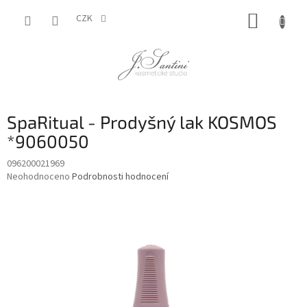
Přejít
NÁKUP
na
CZK
obsah
KOŠÍK
SpaRitual - Prodyšný lak KOSMOS
*9060050
096200021969
Průměrné
Neohodnoceno
Podrobnosti hodnocení
hodnocení
produktu
je
0,0
z
5
hvězdiček.