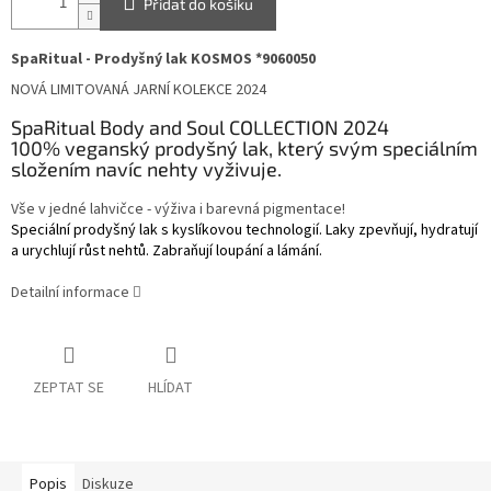
Přidat do košíku
SpaRitual - Prodyšný lak KOSMOS *90600
50
NOVÁ
LIMITOVANÁ JARNÍ
KOLEKCE 202
4
SpaRitual Body and Soul COLLECTION 2024
100% veganský prodyšný lak, který svým speciálním
složením navíc nehty vyživuje.
Vše v jedné lahvičce - výživa i barevná pigmentace!
Speciální prodyšný lak s kyslíkovou technologií. Laky zpevňují, hydratují
a urychlují růst nehtů. Zabraňují loupání a lámání.
Detailní informace
ZEPTAT SE
HLÍDAT
Popis
Diskuze