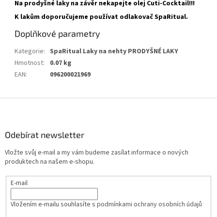
Na prodyšné laky na závěr nekapejte olej Cuti-Cocktail!!!
K lakům doporučujeme používat odlakovač SpaRitual.
Doplňkové parametry
Kategorie
:
SpaRitual Laky na nehty PRODYŠNÉ LAKY
Hmotnost
:
0.07 kg
EAN
:
096200021969
Z
á
p
a
Odebírat newsletter
t
Vložte svůj e-mail a my vám budeme zasílat informace o nových
í
produktech na našem e-shopu.
E-mail
Vložením e-mailu souhlasíte s
podmínkami ochrany osobních údajů